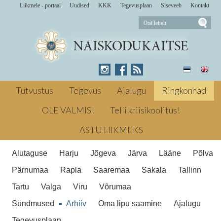
Liikmele - portaal
Uudised
KKK
Tegevusplaan
Siseveeb
Kontakt
aastapäev Meenutusi ,, Kevadtormist'
Turvamess Mai Võrus õpiti igapäevaste
Tutvustus
Tegevus
Ajalugu
Ringkonnad
ohtudega toime tulema ning neid
ennetama Talgu periood avatud Aprill NKK
OLE VALMIS!
Telli kriisikoolitus!
Arhiiv
mälestuspäev Relvaõpe Meie uued
ASTU LIIKMEKS
vabatahtlikud juhid Laskmisvõistlus
Arhiiv
Alutaguse
Harju
Jõgeva
Järva
Lääne
Põlva
Pärnumaa
Rapla
Saaremaa
Sakala
Tallinn
Tartu
Valga
Viru
Võrumaa
Sündmused
Arhiiv
Oma lipu saamine
Ajalugu
Tegevusplaan