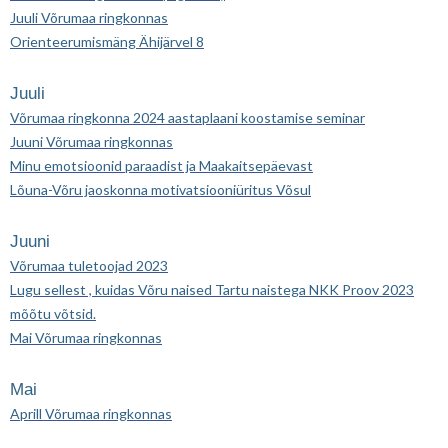
Juuli Võrumaa ringkonnas
Orienteerumismäng Ähijärvel 8
Juuli
Võrumaa ringkonna 2024 aastaplaani koostamise seminar
Juuni Võrumaa ringkonnas
Minu emotsioonid paraadist ja Maakaitsepäevast
Lõuna-Võru jaoskonna motivatsiooniüritus Võsul
Juuni
Võrumaa tuletoojad 2023
Lugu sellest , kuidas Võru naised Tartu naistega NKK Proov 2023
mõõtu võtsid.
Mai Võrumaa ringkonnas
Mai
Aprill Võrumaa ringkonnas