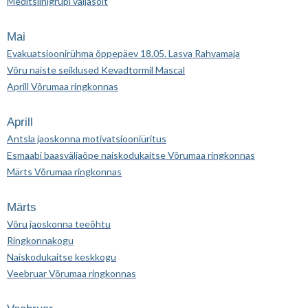
Meditsiinigrupi väljasõit
Mai
Evakuatsioonirühma õppepäev 18.05. Lasva Rahvamaja
Võru naiste seiklused Kevadtormil Mascal
Aprill Võrumaa ringkonnas
Aprill
Antsla jaoskonna motivatsiooniüritus
Esmaabi baasväljaõpe naiskodukaitse Võrumaa ringkonnas
Märts Võrumaa ringkonnas
Märts
Võru jaoskonna teeõhtu
Ringkonnakogu
Naiskodukaitse keskkogu
Veebruar Võrumaa ringkonnas