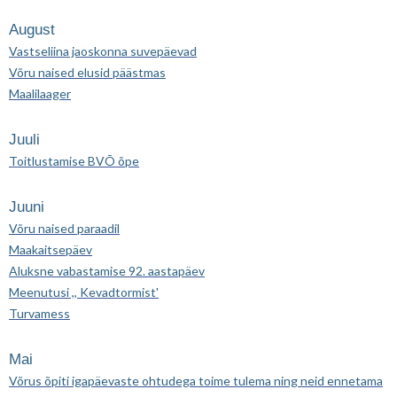
August
Vastseliina jaoskonna suvepäevad
Võru naised elusid päästmas
Maalilaager
Juuli
Toitlustamise BVÕ õpe
Juuni
Võru naised paraadil
Maakaitsepäev
Aluksne vabastamise 92. aastapäev
Meenutusi ,, Kevadtormist'
Turvamess
Mai
Võrus õpiti igapäevaste ohtudega toime tulema ning neid ennetama