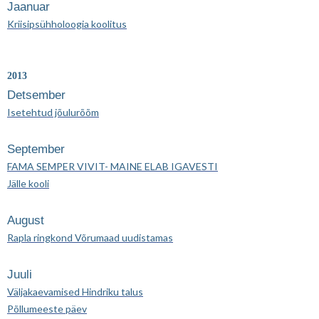
Jaanuar
Kriisipsühholoogia koolitus
2013
Detsember
Isetehtud jõulurõõm
September
FAMA SEMPER VIVIT- MAINE ELAB IGAVESTI
Jälle kooli
August
Rapla ringkond Võrumaad uudistamas
Juuli
Väljakaevamised Hindriku talus
Põllumeeste päev