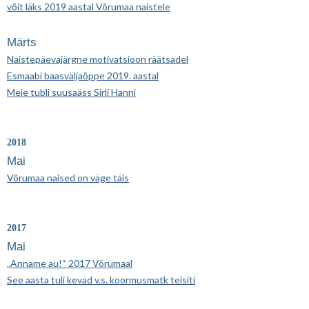
võit läks 2019 aastal Võrumaa naistele
Märts
Naistepäevajärgne motivatsioon räätsadel
Esmaabi baasväljaõppe 2019. aastal
Meie tubli suusaäss Sirli Hanni
2018
Mai
Võrumaa naised on väge täis
2017
Mai
„Anname au!“ 2017 Võrumaal
See aasta tuli kevad v.s. koormusmatk teisiti