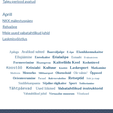
Talgu periood avatud
Aprill
NKK mälestuspäev
Relvaõpe
Meie uued vabatahtlikud juhid
Laskmisvõistlus
Avalikud suhted
Elanikkonnakaitse
Ajalugu
Baasväljaõpe
E-õpe
Erialaõpe
Ellujäämine
Enesekaitse
Esmaabi
Evakuatsioon
Kaitseliidu Kool
Formeerimine
Kodutütred
Heategevus
Kriisiabi
Kultuur
Laskesport
Koostöö
Käsitöö
Matkamine
Meditsiin
Mentorlus
Militaarsport
Ohutushoid
Ole valmis!
Õppused
Retseptid
Orienteerumine
Rahvusvaheline
Side ja staap
Paraad
Sport
Sinilillekampaania
Sõjaline riigikaitse
Toitlustamine
Vabatahtlikud instruktorid
Tähtpäevad
Uued liikmed
Vabatahtlikud juhid
Virtuaalne muuseum
Võistlused