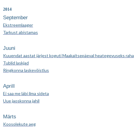
2014
September
Ekstreemlaager
Tarkust abistamas
Juuni
Kuuendat aastat järjest koguti Maakaitsepäeval heategevuseks raha
Tublid laskjad
Ringkonna laskevõistlus
Aprill
Ei saa me läbi ilma sideta
Uue jaoskonna jahil
Märts
Koosolekute aeg