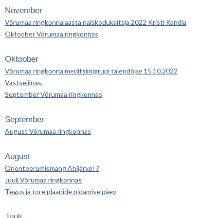
November
Võrumaa ringkonna aasta naiskodukaitsja 2022 Kristi Randla
Oktoober Võrumaa ringkonnas
Oktoober
Võrumaa ringkonna meditsiinigrupi täiendõpe 15.10.2022
Vastseliinas.
September Võrumaa ringkonnas
September
August Võrumaa ringkonnas
August
Orienteerumismäng Ähijärvel 7
Juuli Võrumaa ringkonnas
Tegus ja tore plaanide pidamise päev
Juuli