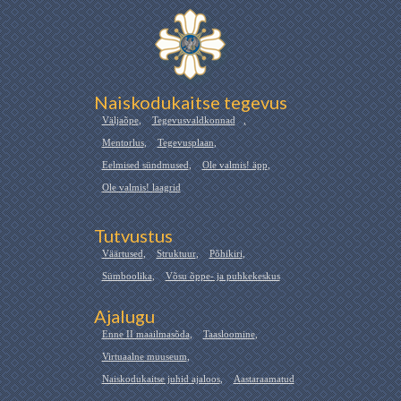
Naiskodukaitse tegevus
Väljaõpe
,
Tegevusvaldkonnad
,
Mentorlus
,
Tegevusplaan
,
Eelmised sündmused
,
Ole valmis! äpp
,
Ole valmis! laagrid
Tutvustus
Väärtused
,
Struktuur
,
Põhikiri
,
Sümboolika
,
Võsu õppe- ja puhkekeskus
Ajalugu
Enne II maailmasõda
,
Taasloomine
,
Virtuaalne muuseum
,
Naiskodukaitse juhid ajaloos
,
Aastaraamatud