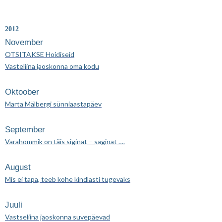
2012
November
OTSITAKSE Hoidiseid
Vasteliina jaoskonna oma kodu
Oktoober
Marta Mälbergi sünniaastapäev
September
Varahommik on täis siginat – saginat ….
August
Mis ei tapa, teeb kohe kindlasti tugevaks
Juuli
Vastseliina jaoskonna suvepäevad