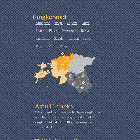
Ringkonnad
Alutaguse
,
Harju
,
Jõgeva
,
Järva
,
Lääne
,
Põlva
,
Pärnumaa
,
Rapla
,
Saaremaa
,
Sakala
,
Tallinn
,
Tartu
,
Valga
,
Viru
,
Võrumaa
Astu liikmeks
Võta ühendust oma elukohajärgse ringkonna
esinaise või instruktoriga, kontaktid leiad
ringkondade alt. Loe liikmeks astumisest
veel edasi
.