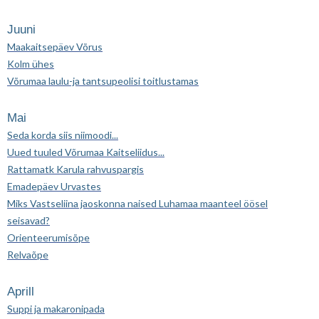
Juuni
Maakaitsepäev Võrus
Kolm ühes
Võrumaa laulu-ja tantsupeolisi toitlustamas
Mai
Seda korda siis niimoodi...
Uued tuuled Võrumaa Kaitseliidus...
Rattamatk Karula rahvuspargis
Emadepäev Urvastes
Miks Vastseliina jaoskonna naised Luhamaa maanteel öösel
seisavad?
Orienteerumisõpe
Relvaõpe
Aprill
Suppi ja makaronipada