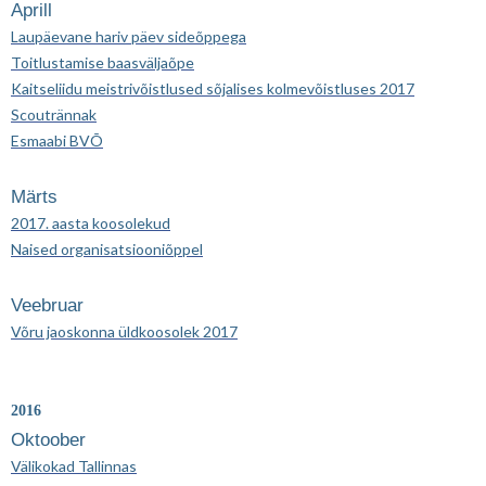
Aprill
Laupäevane hariv päev sideõppega
Toitlustamise baasväljaõpe
Kaitseliidu meistrivõistlused sõjalises kolmevõistluses 2017
Scoutrännak
Esmaabi BVÕ
Märts
2017. aasta koosolekud
Naised organisatsiooniõppel
Veebruar
Võru jaoskonna üldkoosolek 2017
2016
Oktoober
Välikokad Tallinnas