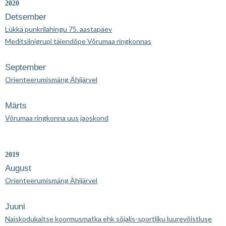
2020
Detsember
Lükkä punkrilahingu 75. aastapäev
Meditsiinigrupi täiendõpe Võrumaa ringkonnas
September
Orienteerumismäng Ähijärvel
Märts
Võrumaa ringkonna uus jaoskond
2019
August
Orienteerumismäng Ähijärvel
Juuni
Naiskodukaitse koormusmatka ehk sõjalis-sportliku luurevõistluse