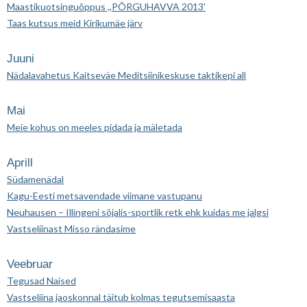
Maastikuotsinguõppus ,,PÕRGUHAVVA 2013'
Taas kutsus meid Kirikumäe järv
Juuni
Nädalavahetus Kaitseväe Meditsiinikeskuse taktikepi all
Mai
Meie kohus on meeles pidada ja mäletada
Aprill
Südamenädal
Kagu-Eesti metsavendade viimane vastupanu
Neuhausen – Illingeni sõjalis-sportlik retk ehk kuidas me jalgsi
Vastseliinast Misso rändasime
Veebruar
Tegusad Naised
Vastseliina jaoskonnal täitub kolmas tegutsemisaasta