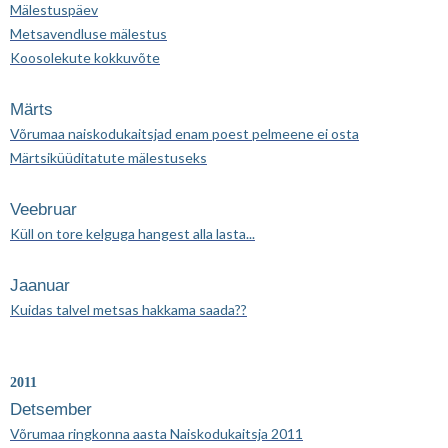
Mälestuspäev
Metsavendluse mälestus
Koosolekute kokkuvõte
Märts
Võrumaa naiskodukaitsjad enam poest pelmeene ei osta
Märtsiküüditatute mälestuseks
Veebruar
Küll on tore kelguga hangest alla lasta...
Jaanuar
Kuidas talvel metsas hakkama saada??
2011
Detsember
Võrumaa ringkonna aasta Naiskodukaitsja 2011