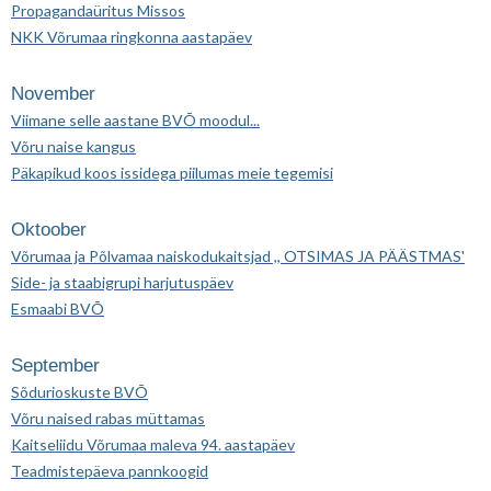
Propagandaüritus Missos
NKK Võrumaa ringkonna aastapäev
November
Viimane selle aastane BVÕ moodul...
Võru naise kangus
Päkapikud koos issidega piilumas meie tegemisi
Oktoober
Võrumaa ja Põlvamaa naiskodukaitsjad ,, OTSIMAS JA PÄÄSTMAS'
Side- ja staabigrupi harjutuspäev
Esmaabi BVÕ
September
Sõdurioskuste BVÕ
Võru naised rabas müttamas
Kaitseliidu Võrumaa maleva 94. aastapäev
Teadmistepäeva pannkoogid