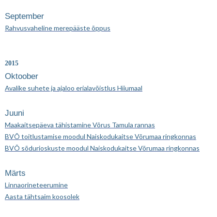
September
Rahvusvaheline merepääste õppus
2015
Oktoober
Avalike suhete ja ajaloo erialavõistlus Hiiumaal
Juuni
Maakaitsepäeva tähistamine Võrus Tamula rannas
BVÕ toitlustamise moodul Naiskodukaitse Võrumaa ringkonnas
BVÕ sõdurioskuste moodul Naiskodukaitse Võrumaa ringkonnas
Märts
Linnaorineteerumine
Aasta tähtsaim koosolek