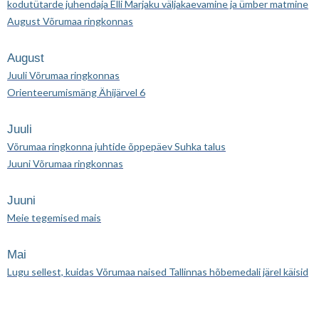
kodutütarde juhendaja Elli Marjaku väljakaevamine ja ümber matmine
August Võrumaa ringkonnas
August
Juuli Võrumaa ringkonnas
Orienteerumismäng Ähijärvel 6
Juuli
Võrumaa ringkonna juhtide õppepäev Suhka talus
Juuni Võrumaa ringkonnas
Juuni
Meie tegemised mais
Mai
Lugu sellest, kuidas Võrumaa naised Tallinnas hõbemedali järel käisid