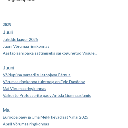
2025
Juuli
Juhtide laager 2025
Juuni Võrumaa ringkonnas
Aastaplaani paika sättimiseks sai kogunetud Võsule...
Juuni
Võidupüha paraadi tuletoojana Pärnus
Võrumaa ringkonna tuletooja on Egle Davõdov
Mai Võrumaa ringkonnas
Väikeste Prefessorite päev Antsla Gümnaasiumis
Mai
Euroopa päev ja Uma Mekk kevadlaat 9.mai 2025
Aprill Võrumaa ringkonnas