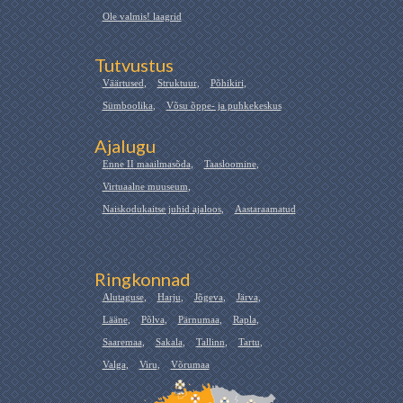
Ole valmis! laagrid
Tutvustus
Väärtused
,
Struktuur
,
Põhikiri
,
Sümboolika
,
Võsu õppe- ja puhkekeskus
Ajalugu
Enne II maailmasõda
,
Taasloomine
,
Virtuaalne muuseum
,
Naiskodukaitse juhid ajaloos
,
Aastaraamatud
Ringkonnad
Alutaguse
,
Harju
,
Jõgeva
,
Järva
,
Lääne
,
Põlva
,
Pärnumaa
,
Rapla
,
Saaremaa
,
Sakala
,
Tallinn
,
Tartu
,
Valga
,
Viru
,
Võrumaa