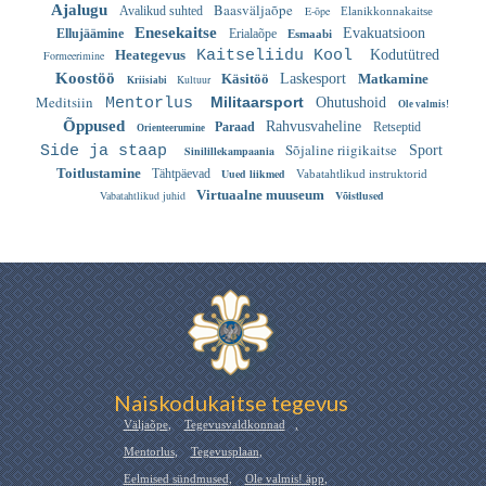
Baasväljaõpe
Ajalugu
Avalikud suhted
E-õpe
Elanikkonnakaitse
Enesekaitse
Evakuatsioon
Ellujäämine
Erialaõpe
Esmaabi
Heategevus
Kaitseliidu Kool
Kodutütred
Formeerimine
Koostöö
Käsitöö
Laskesport
Matkamine
Kultuur
Kriisiabi
Meditsiin
Militaarsport
Mentorlus
Ohutushoid
Ole valmis!
Õppused
Rahvusvaheline
Paraad
Retseptid
Orienteerumine
Sõjaline riigikaitse
Side ja staap
Sport
Sinilillekampaania
Toitlustamine
Tähtpäevad
Uued liikmed
Vabatahtlikud instruktorid
Virtuaalne muuseum
Vabatahtlikud juhid
Võistlused
Naiskodukaitse tegevus
Väljaõpe
,
Tegevusvaldkonnad
,
Mentorlus
,
Tegevusplaan
,
Eelmised sündmused
,
Ole valmis! äpp
,