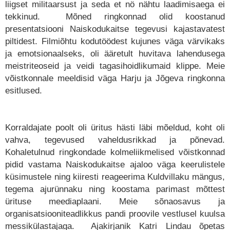
liigset militaarsust ja seda et nö nähtu laadimisaega ei
tekkinud. Mõned ringkonnad olid koostanud
presentatsiooni Naiskodukaitse tegevusi kajastavatest
piltidest. Filmiõhtu kodutöödest kujunes väga värvikaks
ja emotsionaalseks, oli ääretult huvitava lahendusega
meistriteoseid ja veidi tagasihoidlikumaid klippe. Meie
võistkonnale meeldisid väga Harju ja Jõgeva ringkonna
esitlused.
Korraldajate poolt oli üritus hästi läbi mõeldud, koht oli
vahva, tegevused vaheldusrikkad ja põnevad.
Kohaletulnud ringkondade kolmeliikmelised võistkonnad
pidid vastama Naiskodukaitse ajaloo väga keerulistele
küsimustele ning kiiresti reageerima Kuldvillaku mängus,
tegema ajurünnaku ning koostama parimast mõttest
ürituse meediaplaani. Meie sõnaosavus ja
organisatsiooniteadlikkus pandi proovile vestlusel kuulsa
messikülastajaga. Ajakirjanik Katri Lindau õpetas