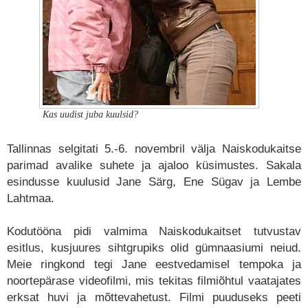
Kas uudist juba kuulsid?
Tallinnas selgitati 5.-6. novembril välja Naiskodukaitse
parimad avalike suhete ja ajaloo küsimustes. Sakala
esindusse kuulusid Jane Särg, Ene Sügav ja Lembe
Lahtmaa.
Kodutööna pidi valmima Naiskodukaitset tutvustav
esitlus, kusjuures sihtgrupiks olid gümnaasiumi neiud.
Meie ringkond tegi Jane eestvedamisel tempoka ja
noortepärase videofilmi, mis tekitas filmiõhtul vaatajates
erksat huvi ja mõttevahetust. Filmi puuduseks peeti