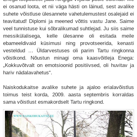
ei osanud loota, et nii väga hästi on läinud, sest avalike
suhete võistluse ülesannete vahetulemustest osalejaid ei
teavitatud! Diplomi ja meened võttis vastu Jane. Saime
veel tunnistuse kui sõbralikumad suhtlejad. Ju siis saime
messikülalisega, kelle ülesanne oli esitada meile
ebameeldivaid küsimusi ning provotseerida, kenasti
vesteldud … Üldarvestuses oli parim Tartu ringkonna
võistkond. Nõustun minagi oma kaasvõitleja Enega:
„Kokkuvõtvalt on emotsioonid positiivsed, oli huvitav ja
hariv nädalavahetus“.
Naiskodukaitse avalike suhete ja ajaloo erialavõistlus
toimus teist korda, 2009. aasta septembris korraldas
sama võistlust esmakordselt Tartu ringkond.