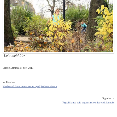
Leia meid üles!
Lembe Lahtmaa 9. nov. 2011
← Eelmine
Kardemoni linna rahvas ootab lapsi jõuluetendusele
Järgmine →
Tegevliikmed said organisatsioonist teadlikumaks