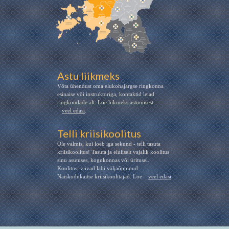
Astu liikmeks
Võta ühendust oma elukohajärgse ringkonna
esinaise või instruktoriga, kontaktid leiad
ringkondade alt. Loe liikmeks astumisest
veel edasi
.
Telli kriisikoolitus
Ole valmis, kui loeb iga sekund - telli tasuta
kriisikoolitus! Tasuta ja eluliselt vajalik koolitus
sinu asutuses, kogukonnas või üritusel.
Koolitusi viivad läbi väljaõppinud
Naiskodukaitse kriisikoolitajad. Loe
veel edasi
.