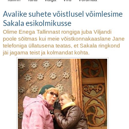
Avalike suhete võistlusel võimlesime
Sakala esikolmikusse
Olime Enega Tallinnast rongiga juba Viljandi
poole sõitmas kui meie võistkonnakaaslane Jane
telefoniga üllatusena teatas, et Sakala ringkond
jäi jagama teist ja kolmandat kohta.