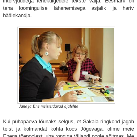
intervjuudega lehekülgedele tekste välja. Eesmärk oli
teha loomingulise lähenemisega asjalik ja hariv
häälekandja.
Jane ja Ene meisterdavad ajalehte
Kui pühapäeva lõunaks selgus, et Sakala ringkond jagab
teist ja kolmandat kohta koos Jõgevaga, olime meie
Enega tõepoolest juba rongiga Viljandi poole sõitmas. Me