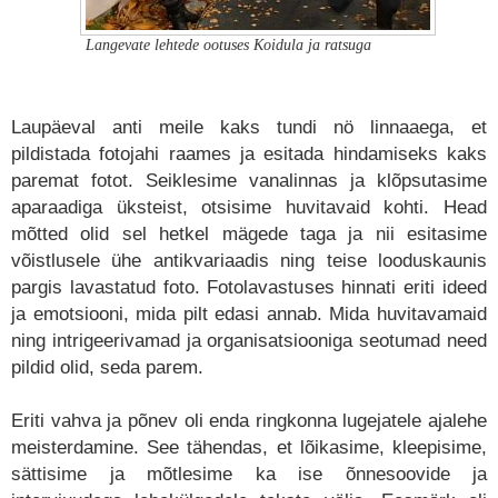
Langevate lehtede ootuses Koidula ja ratsuga
Laupäeval anti meile kaks tundi nö linnaaega, et
pildistada fotojahi raames ja esitada hindamiseks kaks
paremat fotot. Seiklesime vanalinnas ja klõpsutasime
aparaadiga üksteist, otsisime huvitavaid kohti. Head
mõtted olid sel hetkel mägede taga ja nii esitasime
võistlusele ühe antikvariaadis ning teise looduskaunis
pargis lavastatud foto. Fotolavastuses hinnati eriti ideed
ja emotsiooni, mida pilt edasi annab. Mida huvitavamaid
ning intrigeerivamad ja organisatsiooniga seotumad need
pildid olid, seda parem.
Eriti vahva ja põnev oli enda ringkonna lugejatele ajalehe
meisterdamine. See tähendas, et lõikasime, kleepisime,
sättisime ja mõtlesime ka ise õnnesoovide ja