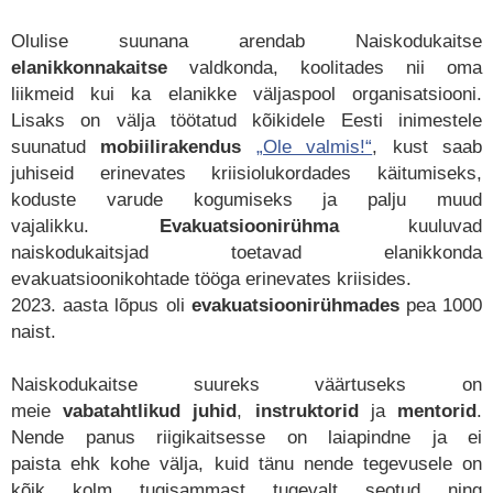
Olulise suunana arendab Naiskodukaitse
elanikkonnakaitse
valdkonda, koolitades nii oma
liikmeid kui ka elanikke väljaspool organisatsiooni.
Lisaks on välja töötatud kõikidele Eesti inimestele
suunatud
mobiilirakendus
„Ole valmis!“
, kust saab
juhiseid erinevates kriisiolukordades käitumiseks,
koduste varude kogumiseks ja palju muud
vajalikku.
Evakuatsioonirühma
kuuluvad
naiskodukaitsjad toetavad elanikkonda
evakuatsioonikohtade tööga erinevates kriisides.
2023. aasta lõpus oli
evakuatsioonirühmades
pea
1000
naist
.
Naiskodukaitse suureks väärtuseks on
meie
vabatahtlikud
juhid
,
instruktorid
ja
mentorid
.
Nende panus riigikaitsesse on laiapindne ja ei
paista
ehk
kohe välja, kuid tänu nende tegevusele on
kõik kolm tugisammast tugevalt seotud ning