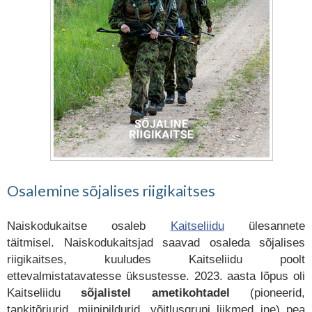
Osalemine sõjalises riigikaitses
Naiskodukaitse osaleb
Kaitseliidu
ülesannete
täitmisel. Naiskodukaitsjad saavad osaleda sõjalises
riigikaitses, kuuludes Kaitseliidu poolt
ettevalmistatavatesse üksustesse. 2023. aasta lõpus oli
Kaitseliidu
sõjalistel
ametikohtadel
(pioneerid,
tankitõrjurid, miinipildurid, võitlusgrupi liikmed jne) pea