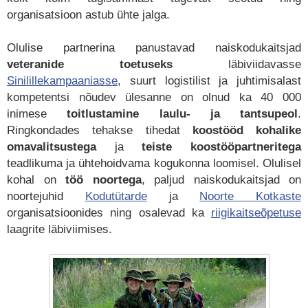
organisatsioon astub ühte jalga.
Olulise partnerina panustavad naiskodukaitsjad
veteranide toetuseks
läbiviidavasse
Sinilillekampaaniasse
, suurt logistilist ja juhtimisalast
kompetentsi nõudev ülesanne on olnud ka 40 000
inimese
toitlustamine laulu- ja tantsupeol
.
Ringkondades tehakse tihedat
koostööd
kohalike
omavalitsustega
ja
teiste
koostööpartneritega
teadlikuma ja ühtehoidvama kogukonna loomisel. Olulisel
kohal on
töö
noortega
, paljud naiskodukaitsjad on
noortejuhid
Kodutütarde
ja
Noorte Kotkaste
organisatsioonides ning osalevad ka
riigikaitseõpetuse
laagrite läbiviimises.