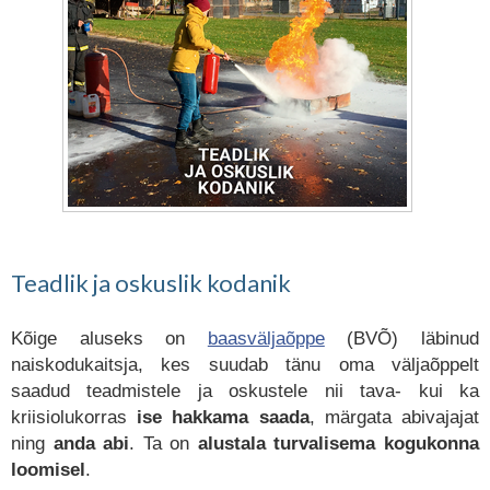
Teadlik ja oskuslik kodanik
Kõige aluseks on
baasväljaõppe
(BVÕ) läbinud
naiskodukaitsja, kes suudab tänu oma väljaõppelt
saadud teadmistele ja oskustele nii tava- kui ka
kriisiolukorras
ise hakkama saada
, märgata abivajajat
ning
anda abi
. Ta on
alustala turvalisema kogukonna
loomisel
.