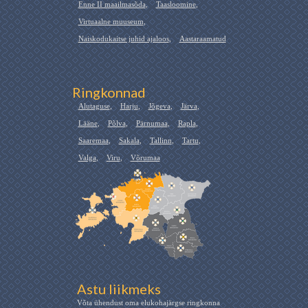
Enne II maailmasõda
,
Taasloomine
,
Virtuaalne muuseum
,
Naiskodukaitse juhid ajaloos
,
Aastaraamatud
Ringkonnad
Alutaguse
,
Harju
,
Jõgeva
,
Järva
,
Lääne
,
Põlva
,
Pärnumaa
,
Rapla
,
Saaremaa
,
Sakala
,
Tallinn
,
Tartu
,
Valga
,
Viru
,
Võrumaa
Astu liikmeks
Võta ühendust oma elukohajärgse ringkonna