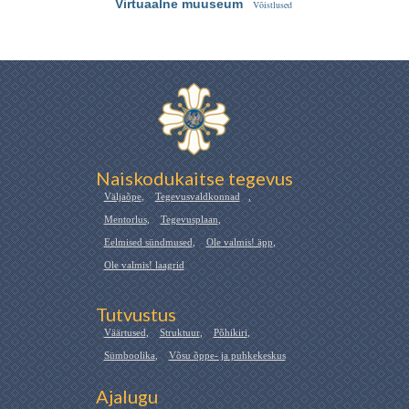
Virtuaalne muuseum
Võistlused
Naiskodukaitse tegevus
Väljaõpe
,
Tegevusvaldkonnad
,
Mentorlus
,
Tegevusplaan
,
Eelmised sündmused
,
Ole valmis! äpp
,
Ole valmis! laagrid
Tutvustus
Väärtused
,
Struktuur
,
Põhikiri
,
Sümboolika
,
Võsu õppe- ja puhkekeskus
Ajalugu