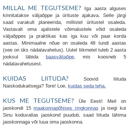
MILLAL ME TEGUTSEME?
Iga aasta alguses
kinnitatakse väljaõppe ja ürituste ajakava. Selle järgi
saad varakult planeerida, millistel üritustel osaleda.
Vastavalt oma ajalistele võimalustele võid osaleda
väljaõppes ja praktikas kas iga kuu või paar korda
aastas. Minimaalne nõue on osaleda 48 tundi aastas
(see on üks nädalavahetus). Uutel liikmetel tuleb 2 aasta
jooksul läbida
baasväljaõpe
, mis koosneb 5
nädalavahetusest.
KUIDAS LIITUDA?
Soovid liituda
Naiskodukaitsega? Tore! Loe,
kuidas seda teha.
KUS ME TEGUTSEME?
Üle Eesti! Meil on
jaoskondi 15
maakonnapõhises ringkonnas
ja isegi kui
Sinu koduvallas jaoskond puudub, saad liituda lähima
jaoskonnaga või luua oma jaoskonna.