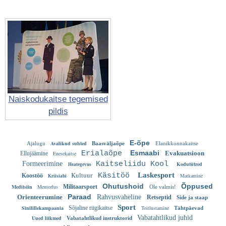
Naiskodukaitse tegemised
pildis
E-õpe
Avalikud suhted
Ajalugu
Baasväljaõpe
Elanikkonnakaitse
Esmaabi
Erialaõpe
Evakuatsioon
Ellujäämine
Enesekaitse
Formeerimine
Kaitseliidu Kool
Kodutütred
Heategevus
Kultuur
Laskesport
Käsitöö
Koostöö
Matkamine
Kriisiabi
Ohutushoid
Õppused
Meditsiin
Mentorlus
Militaarsport
Ole valmis!
Paraad
Orienteerumine
Rahvusvaheline
Retseptid
Side ja staap
Sport
Sinilillekampaania
Sõjaline riigikaitse
Toitlustamine
Tähtpäevad
Vabatahtlikud juhid
Uued liikmed
Vabatahtlikud instruktorid