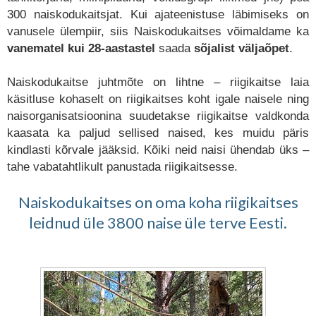
300 naiskodukaitsjat. Kui ajateenistuse läbimiseks on
vanusele ülempiir, siis Naiskodukaitses võimaldame ka
vanematel kui 28-aastastel
saada
sõjalist
väljaõpet
.
Naiskodukaitse juhtmõte on lihtne
–
riigikaitse laia
käsitluse kohaselt on riigikaitses koht igale naisele ning
naisorganisatsioonina suudetakse riigikaitse valdkonda
kaasata ka paljud sellised naised, kes muidu päris
kindlasti kõrvale jääksid. Kõiki neid naisi ühendab üks
–
tahe vabatahtlikult panustada riigikaitsesse.
Naiskodukaitses on oma koha riigikaitses
leidnud
üle 3800 naise üle terve Eesti.