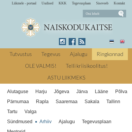
Liikmele - portaal
Uudised
KKK
Tegevusplaan
Siseveeb
Kontakt
Laupäeval, 17. mail leidsid Valga
kultuurikeskuse ees aset Lõuna-Eesti
Tutvustus
Tegevus
Ajalugu
Ringkonnad
meistrivõistlused grillimises – Grillfest.
Osalejate arvult oli tegu Eesti Grilliliidu
OLE VALMIS!
Telli kriisikoolitus!
Valga ringkond 'GRILLFESTIL'
seni suurima piirkondliku jõuprooviga.
ASTU LIIKMEKS
Järgmine → Sõbrapäeva
orienteerumismatk Tõrvas
Valga ringkond
Alutaguse
Harju
Jõgeva
Järva
Lääne
Põlva
'GRILLFESTIL'
Pärnumaa
Rapla
Saaremaa
Sakala
Tallinn
Tartu
Valga
Sündmused
Arhiiv
Ajalugu
Tegevusplaan
Mentorid