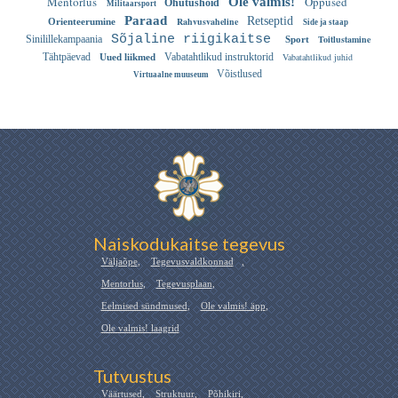
Mentorlus
Õppused
Ole valmis!
Ohutushoid
Militaarsport
Paraad
Retseptid
Rahvusvaheline
Orienteerumine
Side ja staap
Sõjaline riigikaitse
Sinilillekampaania
Toitlustamine
Sport
Tähtpäevad
Vabatahtlikud instruktorid
Vabatahtlikud juhid
Uued liikmed
Võistlused
Virtuaalne muuseum
Naiskodukaitse tegevus
Väljaõpe
,
Tegevusvaldkonnad
,
Mentorlus
,
Tegevusplaan
,
Eelmised sündmused
,
Ole valmis! äpp
,
Ole valmis! laagrid
Tutvustus
Väärtused
,
Struktuur
,
Põhikiri
,