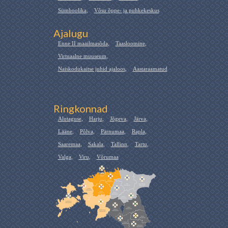
Sümboolika
,
Võsu õppe- ja puhkekeskus
Ajalugu
Enne II maailmasõda
,
Taasloomine
,
Virtuaalne muuseum
,
Naiskodukaitse juhid ajaloos
,
Aastaraamatud
Ringkonnad
Alutaguse
,
Harju
,
Jõgeva
,
Järva
,
Lääne
,
Põlva
,
Pärnumaa
,
Rapla
,
Saaremaa
,
Sakala
,
Tallinn
,
Tartu
,
Valga
,
Viru
,
Võrumaa