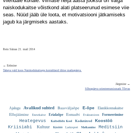
viiendale kohale. Viimase nelja aasta jooksul on Valga
naiskodukaitse võistkond alati platseerunud esimese viie
seas. Nüüd jääb üle loota, et motivatsiooni jätkamiseks
jagub ka järgmiseks aastaks.
Rein Säinas 21. mail 2014
← Eelmine
Taheva vald koos Naiskodukaitsega korraldasid ühise matkapäeva.
Järgmine →
Sõbrapäeva orienteerumismatk Tõrvas
Baasväljaõpe
Avalikud suhted
E-õpe
Ajalugu
Elanikkonnakaitse
Ellujäämine
Esmaabi
Enesekaitse
Erialaõpe
Evakuatsioon
Formeerimine
Koostöö
Heategevus
Kaitseliidu Kool
Kodutütred
Kriisiabi
Kultuur
Meditsiin
Laskesport
Matkamine
Käsitöö