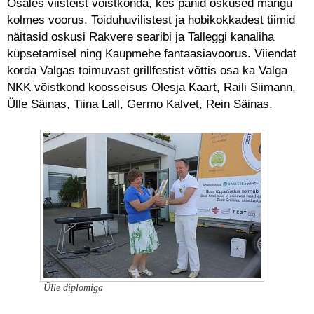
Osales viisteist võistkonda, kes panid oskused mängu
kolmes voorus. Toiduhuvilistest ja hobikokkadest tiimid
näitasid oskusi Rakvere searibi ja Talleggi kanaliha
küpsetamisel ning Kaupmehe fantaasiavoorus. Viiendat
korda Valgas toimuvast grillfestist võttis osa ka Valga
NKK võistkond koosseisus Olesja Kaart, Raili Siimann,
Ülle Säinas, Tiina Lall, Germo Kalvet, Rein Säinas.
Ülle diplomiga