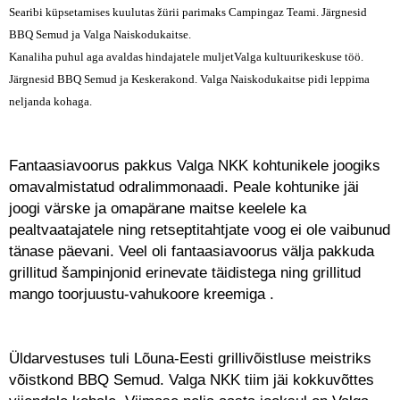
Searibi küpsetamises kuulutas žürii parimaks Campingaz Teami. Järgnesid
BBQ Semud ja Valga Naiskodukaitse.
Kanaliha puhul aga avaldas hindajatele muljetValga kultuurikeskuse töö.
Järgnesid BBQ Semud ja Keskerakond. Valga Naiskodukaitse pidi leppima
neljanda kohaga.
Fantaasiavoorus pakkus Valga NKK kohtunikele joogiks
omavalmistatud odralimmonaadi. Peale kohtunike jäi
joogi värske ja omapärane maitse keelele ka
pealtvaatajatele ning retseptitahtjate voog ei ole vaibunud
tänase päevani. Veel oli fantaasiavoorus välja pakkuda
grillitud šampinjonid erinevate täidistega ning grillitud
mango toorjuustu-vahukoore kreemiga .
Üldarvestuses tuli Lõuna-Eesti grillivõistluse meistriks
võistkond BBQ Semud. Valga NKK tiim jäi kokkuvõttes