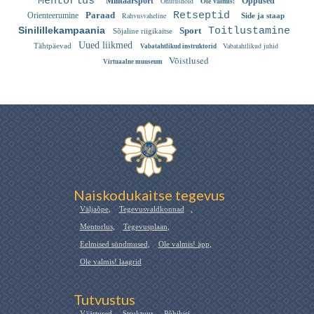
Mentorlus
Militaarsport
Ohutushoid
Ole valmis!
Õppused
Paraad
Retseptid
Orienteerumine
Rahvusvaheline
Side ja staap
Sinilillekampaania
Sport
Toitlustamine
Sõjaline riigikaitse
Uued liikmed
Vabatahtlikud juhid
Tähtpäevad
Vabatahtlikud instruktorid
Võistlused
Virtuaalne muuseum
Naiskodukaitse tegevus
Väljaõpe
,
Tegevusvaldkonnad
,
Mentorlus
,
Tegevusplaan
,
Eelmised sündmused
,
Ole valmis! äpp
,
Ole valmis! laagrid
Tutvustus
Väärtused
,
Struktuur
,
Põhikiri
,