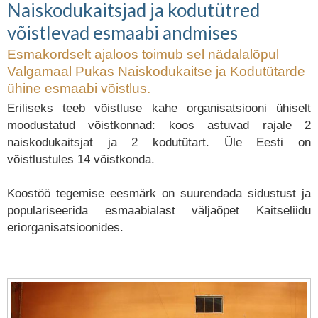
Naiskodukaitsjad ja kodutütred
võistlevad esmaabi andmises
Esmakordselt ajaloos toimub sel nädalalõpul
Valgamaal Pukas Naiskodukaitse ja Kodutütarde
ühine esmaabi võistlus.
Eriliseks teeb võistluse kahe organisatsiooni ühiselt
moodustatud võistkonnad: koos astuvad rajale 2
naiskodukaitsjat ja 2 kodutütart. Üle Eesti on
võistlustules 14 võistkonda.
Koostöö tegemise eesmärk on suurendada sidustust ja
populariseerida esmaabialast väljaõpet Kaitseliidu
eriorganisatsioonides.