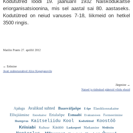
Kodutütred loodi 19. jaanuaril 1932 Naiskodukaitse
eriorganisatsioonina, mis sel aastal sai 80. aastaseks.
Kodutütred on neiud vanuses 7-18, liikmeid on hetkel
3500 ringis.
Marilin Prants 27. aprillil 2012
← Eelmine
Avati mälestustahvel Alice Kuperjanovile
Järgmine →
Naised ja tüdrukud päästsid võidu elusid
Avalikud suhted
Baasväljaõpe
Ajalugu
Elanikkonnakaitse
E-õpe
Ellujäämine
Erialaõpe
Enesekaitse
Esmaabi
Evakuatsioon
Formeerimine
Kaitseliidu Kool
Koostöö
Kodutütred
Heategevus
Kriisiabi
Käsitöö
Laskesport
Kultuur
Matkamine
Meditsiin