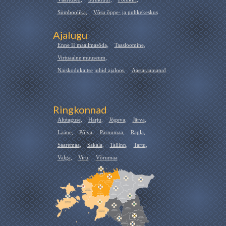
Sümboolika
,
Võsu õppe- ja puhkekeskus
Ajalugu
Enne II maailmasõda
,
Taasloomine
,
Virtuaalne muuseum
,
Naiskodukaitse juhid ajaloos
,
Aastaraamatud
Ringkonnad
Alutaguse
,
Harju
,
Jõgeva
,
Järva
,
Lääne
,
Põlva
,
Pärnumaa
,
Rapla
,
Saaremaa
,
Sakala
,
Tallinn
,
Tartu
,
Valga
,
Viru
,
Võrumaa