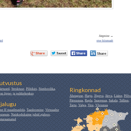
Järgmine →
aid
otse hiiumaalt
utvustus
Ringkonnad
ärtused
,
Struktuur
,
Põhikiri
,
Sümboolika
,
su õppe- ja puhkekeskus
Alutaguse
,
Harju
,
Jõgeva
,
Järva
,
Lääne
,
Põlv
Pärnumaa
,
Rapla
,
Saaremaa
,
Sakala
,
Tallinn
,
jalugu
Tartu
,
Valga
,
Viru
,
Võrumaa
ne II maailmasõda
,
Taasloomine
,
Virtuaalne
useum
,
Naiskodukaitse juhid ajaloos
,
staraamatud