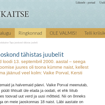
Liikmele - portaal
Uudi
3. septembril
jalugu
Ringkonnad
OLE VALMIS!
Telli kriis
il 15 aastat.
, kellest
odukaitse Tapa jaoskond tähistas juubeli
ud veel kolm:
stas
Kalmus.
oskond tähistas juubelit
 loodi 13. septembril 2000. aastal – seega
us-Tšistotin,
Loomise juures oli toona kümme naist, kellest
elmine Maavanem
a jäänud veel kolm: Vaike Porval, Kersti
al
iiumaalt
emaid ja halvemaid päevi. Vaike Porval meenutab,
s juubelit
üüti lihtsalt üle elada ja oodati, et ehk liitub
kes toovad uut verd ja uusi mõtteid. Nii on õnneks
ga on meie jaoskonnas 18 naist. Läbi aastate on