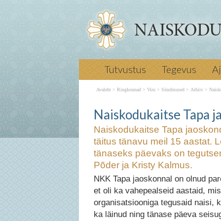
Naiskodukaitse Tapa jaoskond loodi 1
Tutvustus
Tegevus
A
2000. aastal – seega täitus tänavu me
Loomise juures oli toona kümme naist
Avaleht
>
Ringkonnad
>
Viru
>
Sündmused
>
Arhiiv
>
Naisk
tänaseks päevaks on tegutsema jään
Naiskodukaitse Tapa jaoskond tähi
Vaike Porval, Kersti Põder ja Kristy 
Naiskodukaitse Tapa ja
innerHTML = writetospan; parj[no-
Naiskodukaitse Tapa jaoskond
Smpam)a.oun(at)gmail.com Seidi Lam
täitus tänavu meil 15 aastat. 
Tapa jaoskonna juhatuse liige ← E
tänaseks päevaks on tegutsem
võõrustas Naiskodukaitse aastapäev
Põder ja Kristy Kalmus.
naiskodukaitsjaid Järgmine → otse h
NKK Tapa jaoskonnal on olnud par
Naiskodukaitse Tapa jaoskond tähista
et oli ka vahepealseid aastaid, mis p
organisatsiooniga tegusaid naisi, 
ka läinud ning tänase päeva seisu