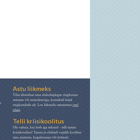
Astu liikmeks
Võta ühendust oma elukohajärgse ringkonna
esinaise või instruktoriga, kontaktid leiad
a
,
ringkondade alt. Loe liikmeks astumisest
veel
edasi
.
Telli kriisikoolitus
Ole valmis, kui loeb iga sekund - telli tasuta
kriisikoolitus! Tasuta ja eluliselt vajalik koolitus
sinu asutuses, kogukonnas või üritusel.