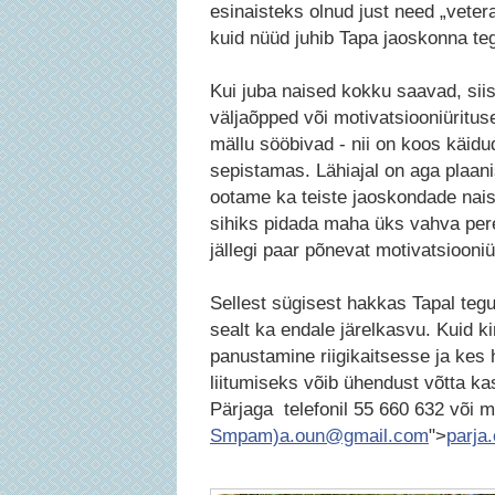
esinaisteks olnud just need „veter
kuid nüüd juhib Tapa jaoskonna te
Kui juba naised kokku saavad, siis
väljaõpped või motivatsiooniüritus
mällu sööbivad - nii on koos käidu
sepistamas. Lähiajal on aga plaani
ootame ka teiste jaoskondade nai
sihiks pidada maha üks vahva pere
jällegi paar põnevat motivatsiooniü
Sellest sügisest hakkas Tapal te
sealt ka endale järelkasvu. Kuid ki
panustamine riigikaitsesse ja kes
liitumiseks võib ühendust võtta k
Pärjaga telefonil 55 660 632 või me
Smpam)a.oun@gmail.com
">
parja