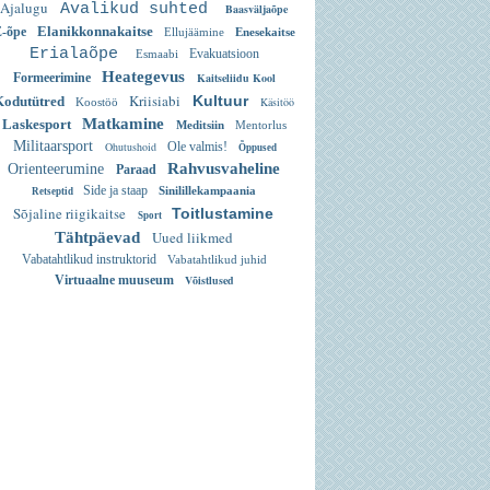
Ajalugu
Avalikud suhted
Baasväljaõpe
Elanikkonnakaitse
E-õpe
Ellujäämine
Enesekaitse
Erialaõpe
Evakuatsioon
Esmaabi
Heategevus
Formeerimine
Kaitseliidu Kool
Kriisiabi
Kultuur
Kodutütred
Käsitöö
Koostöö
Matkamine
Laskesport
Meditsiin
Mentorlus
Militaarsport
Ohutushoid
Ole valmis!
Õppused
Rahvusvaheline
Orienteerumine
Paraad
Side ja staap
Sinilillekampaania
Retseptid
Sõjaline riigikaitse
Toitlustamine
Sport
Uued liikmed
Tähtpäevad
Vabatahtlikud instruktorid
Vabatahtlikud juhid
Virtuaalne muuseum
Võistlused