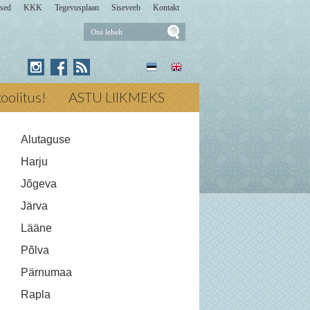
sed
KKK
Tegevusplaan
Siseveeb
Kontakt
Otsi
lehelt
Press for Otsi lehelt
ikoolitus!
ASTU LIIKMEKS
Alutaguse
Harju
Jõgeva
Järva
Lääne
Põlva
Pärnumaa
Rapla