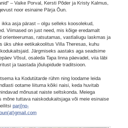
anid“ – Vaike Porval, Kersti Põder ja Kristy Kalmus,
gevust noor esinaine Pärja Õun.
 ikka asja pärast – olgu selleks koosolekud,
ed. Viimased on just need, mis kõige eredamalt
d orienteerumas, ratsutamas, vastlaliugu laskmas ja
s üks uhke eetikakoolitus Villa Theresas, kuhu
skodukaitsjaid. Järgmiseks aastaks aga seadsime
päev Võsul, osaleda Tapa linna päevadel, viia läbi
ritust ja taastada jõulupidude traditsioon.
gutsema ka Kodutütarde rühm ning loodame leida
ndlasti ootame liituma kõiki naisi, keda huvitab
 hindavad mõnusat naiste seltskonda. Meiega
as mõne tuttava naiskodukaitsjaga või meie esinaise
ilitsi
parj[no-
.oun(at)gmail.com