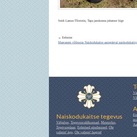
Seidi Lamus-Tšistotin, Tapa jaoskonna juhatuse liige
← Eelmine
Maavanem võõrustas Naiskodukaitse aastapäeval naiskodukaitsj
T
Vä
Võ
A
Naiskodukaitse tegevus
En
mu
Väljaõpe
,
Tegevusvaldkonnad
,
Mentorlus
,
Aa
Tegevusplaan
,
Eelmised sündmused
,
Ole
valmis! äpp
,
Ole valmis! laagrid