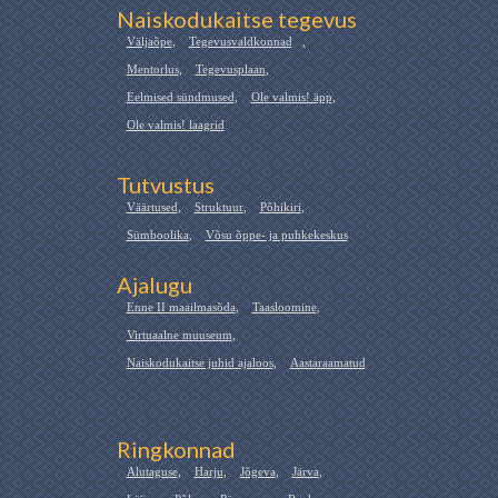
Naiskodukaitse tegevus
Väljaõpe
,
Tegevusvaldkonnad
,
Mentorlus
,
Tegevusplaan
,
Eelmised sündmused
,
Ole valmis! äpp
,
Ole valmis! laagrid
Tutvustus
Väärtused
,
Struktuur
,
Põhikiri
,
Sümboolika
,
Võsu õppe- ja puhkekeskus
Ajalugu
Enne II maailmasõda
,
Taasloomine
,
Virtuaalne muuseum
,
Naiskodukaitse juhid ajaloos
,
Aastaraamatud
Ringkonnad
Alutaguse
,
Harju
,
Jõgeva
,
Järva
,