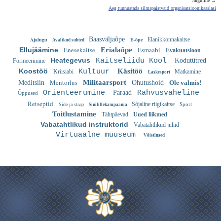
Järgmine →
Aeg tunnustada silmapaistvaid organisatsioonikaaslasi
Baasväljaõpe
Ajalugu
E-õpe
Elanikkonnakaitse
Avalikud suhted
Enesekaitse
Esmaabi
Ellujäämine
Erialaõpe
Evakuatsioon
Heategevus
Kaitseliidu Kool
Kodutütred
Formeerimine
Koostöö
Käsitöö
Kultuur
Kriisiabi
Matkamine
Laskesport
Mentorlus
Militaarsport
Meditsiin
Ohutushoid
Ole valmis!
Orienteerumine
Paraad
Rahvusvaheline
Õppused
Retseptid
Side ja staap
Sõjaline riigikaitse
Sport
Sinilillekampaania
Toitlustamine
Tähtpäevad
Uued liikmed
Vabatahtlikud instruktorid
Vabatahtlikud juhid
Virtuaalne muuseum
Võistlused