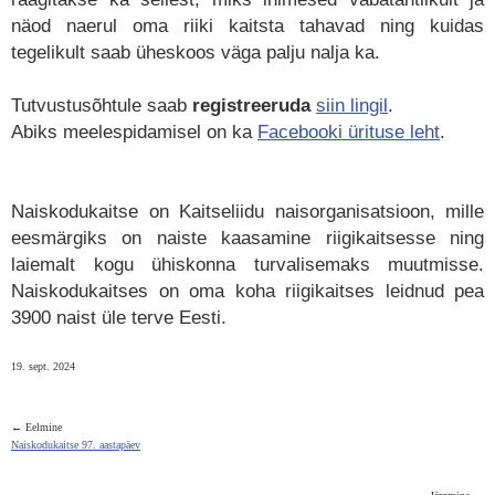
näod naerul oma riiki kaitsta tahavad ning kuidas
tegelikult saab üheskoos väga palju nalja ka.
Tutvustusõhtule saab
registreeruda
siin lingil
.
Abiks meelespidamisel on ka
Facebooki ürituse leht
.
Naiskodukaitse on Kaitseliidu naisorganisatsioon, mille
eesmärgiks on naiste kaasamine riigikaitsesse ning
laiemalt kogu ühiskonna turvalisemaks muutmisse.
Naiskodukaitses on oma koha riigikaitses leidnud pea
3900 naist üle terve Eesti.
19. sept. 2024
← Eelmine
Naiskodukaitse 97. aastapäev