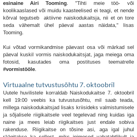
esinaine Airi Tooming
. "Tihti meie töö- või
koolikaaslased või muidu kaasteelised ei teagi, et nende
kõrval tegutseb aktiivne naiskodukaitsja, nii et on tore
seda vähemalt ühel päeval aastas näidata," lisas
Tooming.
Kui võtad vormikandmise päevast osa või märkad sel
päeval kuskil vormis naiskodukaitsjat, jaga meiega oma
fotosid, kasutades oma postituses teematrelle
#vormistööle
.
Virtuaalne tutvustusõhtu 7. oktoobril
Uutele huvilistele korraldab Naiskodukaitse 7. oktoobril
kell 19:00 veebis ka tutvustusõhtu, mil saab teada,
millega naiskodukaitsjad lisaks kriisideks valmistumisele
ja sõjalisele riigikaitsele veel tegelevad ning kuidas iga
naine ja mees leiab riigikaitses just endale sobiva
rakenduse. Riigikaitse on tõsine asi, aga igal juhul
räägitakse ka sellest, miks inimesed vabatahtlikult ja