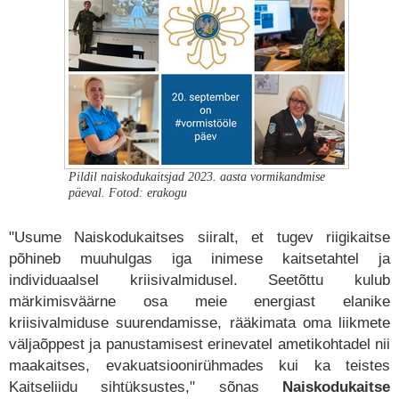
Pildil naiskodukaitsjad 2023. aasta vormikandmise
päeval. Fotod: erakogu
"Usume Naiskodukaitses siiralt, et tugev riigikaitse
põhineb muuhulgas iga inimese kaitsetahtel ja
individuaalsel kriisivalmidusel. Seetõttu kulub
märkimisväärne osa meie energiast elanike
kriisivalmiduse suurendamisse, rääkimata oma liikmete
väljaõppest ja panustamisest erinevatel ametikohtadel nii
maakaitses, evakuatsioonirühmades kui ka teistes
Kaitseliidu sihtüksustes," sõnas
Naiskodukaitse