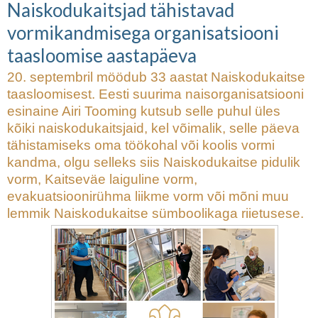
Naiskodukaitsjad tähistavad
Naiskodukaitsjad tähistavad
vormikandmisega organisatsiooni
vormikandmisega organisatsiooni
taasloomise aastapäeva
taasloomise aastapäeva
20. septembril möödub 33 aastat Naiskodukaitse
taasloomisest. Eesti suurima naisorganisatsiooni
esinaine Airi Tooming kutsub selle puhul üles
kõiki naiskodukaitsjaid, kel võimalik, selle päeva
tähistamiseks oma töökohal või koolis vormi
kandma, olgu selleks siis Naiskodukaitse pidulik
vorm, Kaitseväe laiguline vorm,
evakuatsioonirühma liikme vorm või mõni muu
lemmik Naiskodukaitse sümboolikaga riietusese.