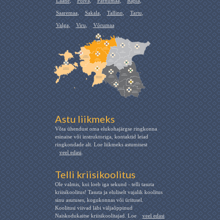
Lääne
,
Põlva
,
Pärnumaa
,
Rapla
,
Saaremaa
,
Sakala
,
Tallinn
,
Tartu
,
Valga
,
Viru
,
Võrumaa
Astu liikmeks
Võta ühendust oma elukohajärgse ringkonna
esinaise või instruktoriga, kontaktid leiad
ringkondade alt. Loe liikmeks astumisest
veel edasi
.
Telli kriisikoolitus
Ole valmis, kui loeb iga sekund - telli tasuta
kriisikoolitus! Tasuta ja eluliselt vajalik koolitus
sinu asutuses, kogukonnas või üritusel.
Koolitusi viivad läbi väljaõppinud
Naiskodukaitse kriisikoolitajad. Loe
veel edasi