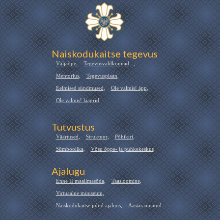
Naiskodukaitse tegevus
Väljaõpe
,
Tegevusvaldkonnad
,
Mentorlus
,
Tegevusplaan
,
Eelmised sündmused
,
Ole valmis! äpp
,
Ole valmis! laagrid
Tutvustus
Väärtused
,
Struktuur
,
Põhikiri
,
Sümboolika
,
Võsu õppe- ja puhkekeskus
Ajalugu
Enne II maailmasõda
,
Taasloomine
,
Virtuaalne muuseum
,
Naiskodukaitse juhid ajaloos
,
Aastaraamatud