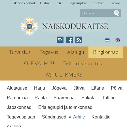
Liikmele - portaal
Uudised
KKK
Tegevusplaan
Siseveeb
Kontakt
Annely Koolmann, Krista Kiil ja Marit Antik
käisid 19. aprillil Tallinna 21. Kooli 11.
Tutvustus
Tegevus
Ajalugu
Ringkonnad
klassi õpilastele riigikaitsetunni raames
Naiskodukaitset tutvustamas. aprillil 2017
OLE VALMIS!
Telli kriisikoolitus!
Telgitagused kangelased
Avalikud suhted ← Eelmine Saarel
ASTU LIIKMEKS
tohterdamisoskusi lihvimas Järgmine →
EV100: jupike kangast ka Tallinna
Alutaguse
Harju
Jõgeva
Järva
Lääne
Põlva
ringkonna poolt
Telgitagused kangelased
Pärnumaa
Rapla
Saaremaa
Sakala
Tallinn
Jaoskonnad
Erialagrupid ja toimkonnad
Tegevusplaan
Sündmused
Arhiiv
Kontaktid
Ajatelg