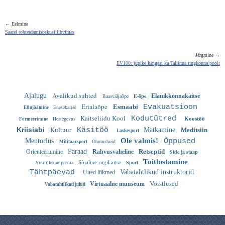
← Eelmine
Saarel tohterdamisoskusi lihvimas
Järgmine →
EV100: jupike kangast ka Tallinna ringkonna poolt
Avalikud suhted
Ajalugu
Baasväljaõpe
E-õpe
Elanikkonnakaitse
Erialaõpe
Esmaabi
Evakuatsioon
Enesekaitse
Ellujäämine
Kaitseliidu Kool
Kodutütred
Heategevus
Koostöö
Formeerimine
Kultuur
Kriisiabi
Käsitöö
Matkamine
Meditsiin
Laskesport
Ole valmis!
Mentorlus
Õppused
Ohutushoid
Militaarsport
Paraad
Retseptid
Orienteerumine
Rahvusvaheline
Side ja staap
Toitlustamine
Sinilillekampaania
Sport
Sõjaline riigikaitse
Tähtpäevad
Vabatahtlikud instruktorid
Uued liikmed
Võistlused
Virtuaalne muuseum
Vabatahtlikud juhid