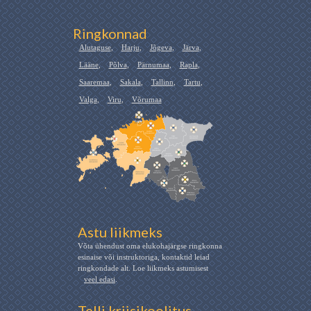
Ringkonnad
Alutaguse
,
Harju
,
Jõgeva
,
Järva
,
Lääne
,
Põlva
,
Pärnumaa
,
Rapla
,
Saaremaa
,
Sakala
,
Tallinn
,
Tartu
,
Valga
,
Viru
,
Võrumaa
Astu liikmeks
Võta ühendust oma elukohajärgse ringkonna
esinaise või instruktoriga, kontaktid leiad
ringkondade alt. Loe liikmeks astumisest
veel edasi
.
Telli kriisikoolitus