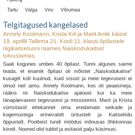
Tartu
Valga
Viru
Võrumaa
Telgitagused kangelased
Annely Koolmann, Krista Kiil ja Marit Antik käisid
19. aprillil Tallinna 21. Kooli 11. klassi õpilastele
riigikaitsetunni raames Naiskodukaitset
tutvustamas.
Saali kogunes umbes 40 õpilast. Tunni alguses saime
teada, et enamik õpilasi oli mõistet „Naiskodukaitse“
kusagilt küll kuulnud, kuid sisust ja meie tegevusest ei
olnud neil aimu. Annely Koolmann, kes oli peaesineja,
rääkis nii Naiskodukaitse ajaloost kui ka meie
tänapäevasest tegevusest ja missioonist. Marit ja Krista
vürtsitasid ettekannet oma eredamate seikade ja
kogemustega erinevatelt üritustelt ja Kaitseliidu
õppustelt. Poolteist tundi möödus mõnusas õhkkonnas
kiirelt. Noored olid tublid ja esitasid palju küsimusi.