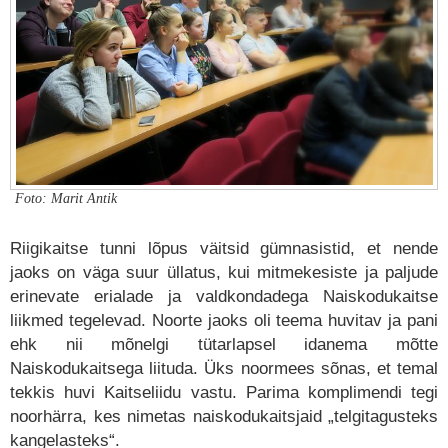
Foto: Marit Antik
Riigikaitse tunni lõpus väitsid gümnasistid, et nende
jaoks on väga suur üllatus, kui mitmekesiste ja paljude
erinevate erialade ja valdkondadega Naiskodukaitse
liikmed tegelevad. Noorte jaoks oli teema huvitav ja pani
ehk nii mõnelgi tütarlapsel idanema mõtte
Naiskodukaitsega liituda. Üks noormees sõnas, et temal
tekkis huvi Kaitseliidu vastu. Parima komplimendi tegi
noorhärra, kes nimetas naiskodukaitsjaid „telgitagusteks
kangelasteks“.