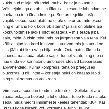
kukkunud märjal põrandal, muhk, haav ja nikastus.
Võistlejaid aga ootab siin üllatus – ülesande lahendamine
ühekaupa info üleandmisega. See on tegelikult väga
vajalik oskus, sest alati me ei ole olukorras mitmekesi
ning ei „mahu kõik koos abistama“ ja siis on oluline aja
kokkuhoidmise jaoks infot edastada – mis teada juba
sain, mida jõudsin teha, mis on järgmisena vaja teha. Kui
kõik aitajad iga kord küsivad ja uurivad mis juhtunud on,
siis jääb abi ikka väga hilja peale. Ootamatus üksinda
lahendama asuda tekitab sageli tunnel-vaate ning me ei
näe enda või kannatanu ümbruses olevaid käepäraseid
abivahendeid. Külma kompressi teha on praeguses
olukorras ju nii lihtne – koristaja neiul on kaasas lapid
ning seal samas on veekraan.
Viimasena suundun teadmiste kontrolli. Selleks et aru
saada oskajate keelest ja lühenditest, tuleb teada näiteks
seda, mida meditsiiniinimeste keeles tähendab KKK. Kas
„kutsu kohe kiirabi“ või „kõrgemale, kinni, kuum