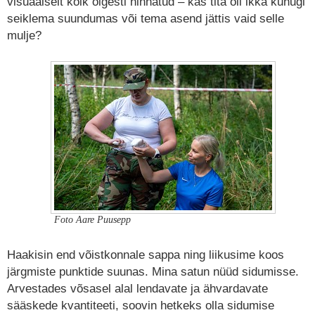
visuaalselt kõik õigesti hinnatud – kas tita oli ikka kuhugi
seiklema suundumas või tema asend jättis vaid selle
mulje?
Foto Aare Puusepp
Haakisin end võistkonnale sappa ning liikusime koos
järgmiste punktide suunas. Mina satun nüüd sidumisse.
Arvestades võsasel alal lendavate ja ähvardavate
sääskede kvantiteeti, soovin hetkeks olla sidumise