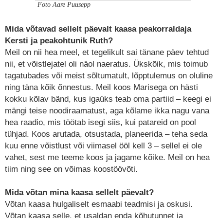
Foto Aare Puusepp
Mida võtavad sellelt päevalt kaasa peakorraldaja
Kersti ja peakohtunik Ruth?
Meil on nii hea meel, et tegelikult sai tänane päev tehtud
nii, et võistlejatel oli näol naeratus. Ükskõik, mis toimub
tagatubades või meist sõltumatult, lõpptulemus on oluline
ning täna kõik õnnestus. Meil koos Marisega on hästi
kokku kõlav bänd, kus igaüks teab oma partiid – keegi ei
mängi teise noodiraamatust, aga kõlame ikka nagu vana
hea raadio, mis töötab isegi siis, kui patareid on pool
tühjad. Koos arutada, otsustada, planeerida – teha seda
kuu enne võistlust või viimasel ööl kell 3 – sellel ei ole
vahet, sest me teeme koos ja jagame kõike. Meil on hea
tiim ning see on võimas koostöövõti.
Mida võtan mina kaasa sellelt päevalt?
Võtan kaasa hulgaliselt esmaabi teadmisi ja oskusi.
Võtan kaasa selle, et usaldan enda kõhutunnet ja