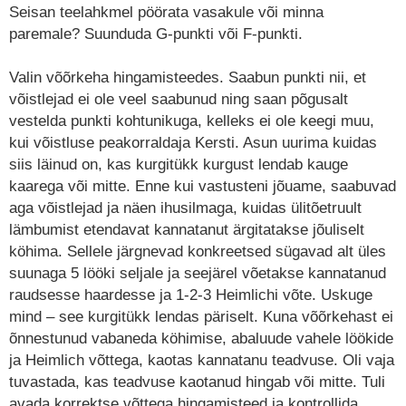
Seisan teelahkmel pöörata vasakule või minna
paremale? Suunduda G-punkti või F-punkti.
Valin võõrkeha hingamisteedes. Saabun punkti nii, et
võistlejad ei ole veel saabunud ning saan põgusalt
vestelda punkti kohtunikuga, kelleks ei ole keegi muu,
kui võistluse peakorraldaja Kersti. Asun uurima kuidas
siis läinud on, kas kurgitükk kurgust lendab kauge
kaarega või mitte. Enne kui vastusteni jõuame, saabuvad
aga võistlejad ja näen ihusilmaga, kuidas ülitõetruult
lämbumist etendavat kannatanut ärgitatakse jõuliselt
köhima. Sellele järgnevad konkreetsed sügavad alt üles
suunaga 5 lööki seljale ja seejärel võetakse kannatanud
raudsesse haardesse ja 1-2-3 Heimlichi võte. Uskuge
mind – see kurgitükk lendas päriselt. Kuna võõrkehast ei
õnnestunud vabaneda köhimise, abaluude vahele löökide
ja Heimlich võttega, kaotas kannatanu teadvuse. Oli vaja
tuvastada, kas teadvuse kaotanud hingab või mitte. Tuli
avada korrektse võttega hingamisteed ja kontrollida