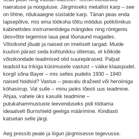
naeratuse ja noogutuse. Järgmiseks metallist karp – see
on lihtne, nõukaaegne süstalde karp. Tänan peas enda
lapsepõlve, mis ema töökoha tõttu möödus polikliinikus
kabinettides instrumentidega mängides ning röntgenis
ülesvõtte tegemise laua peal lõunaund magades.
Võistkond jõuab ja naised on imeliselt targad. Muide
kuulsin pärast seda kohtunikku ütlemas, et kõikide
võistkondade teadmised olid suurepärased. Paljud
teadsid ka trikiga küsimusele vastust – väike klaaspudel,
korgil sõna Bayer – mis selles pudelis 1930 – 1940
naised hoidsid? Vastus – peavalu dražeed või heroiiniga
köhasiirup. Vat sulle – minu jaoks tõesti uus teadmine.
Ahjaa, vahele üks kasulik teadmine –
putukahammustuste leevenduseks pidi töötama
ideaalselt Burnshield geeliga määrimine. Kindlasti
katsetan selle järgi.
Aeg pressib peale ja liigun järgmisesse tegevusse.