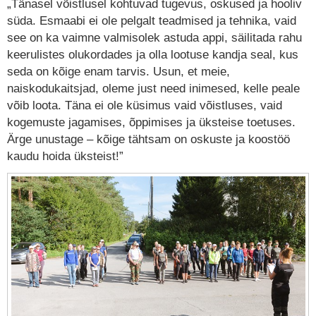
„Tänasel võistlusel kohtuvad tugevus, oskused ja hooliv
süda. Esmaabi ei ole pelgalt teadmised ja tehnika, vaid
see on ka vaimne valmisolek astuda appi, säilitada rahu
keerulistes olukordades ja olla lootuse kandja seal, kus
seda on kõige enam tarvis. Usun, et meie,
naiskodukaitsjad, oleme just need inimesed, kelle peale
võib loota. Täna ei ole küsimus vaid võistluses, vaid
kogemuste jagamises, õppimises ja üksteise toetuses.
Ärge unustage – kõige tähtsam on oskuste ja koostöö
kaudu hoida üksteist!”