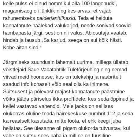
kelle pulss ei olnud hommikul alla 100 langenudki,
magamisaeg oli lünklik ning kes arvas, et vajab
rahunemiseks
palderjanitilkasid
. Teda ei heiduta
kannatanute häälekad valukarjed, nende sonivad soovid
hambapasta järgi, sest on nii valus. Abiosutaja vaatab,
hindab ja lausub „Sa karjud, seega on sul kõik hästi.
Kohe aitan sind.“
Järgmiseks suundusin lähemalt uurima, millega üllatab
võistlejaid Saue Vabatahtlik Tuletõrjeühing ning nemad
viivad meid hoonesse, kus on tulekahju ja naabritelt
saadud info kohaselt võib seal olla ka inimene.
Suitsusest ja põlevast majast kannatanute päästmine
võiks jääda päriselus ikka proffidele, kes seda õppinud ja
kellel vastavad vahendid. Meie jaoks on sellises
olukorras oluline teada häirekeskuse numbrit 112 ja seda
ka reaalselt kasutada, mitte loota, et ehk keegi juba
helistas. See ülesanne oli pigem olukorda tutvustav, kui
vähe on suitsu sees näha ja milline on füüsiline