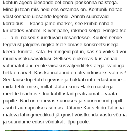
kohtun ägeda ülesande eel enda jaoskonna naistega.
Mina ju tean mis neid ees ootamas on. Kohtunik näitab
võistkonnale ülesande legendi. Annab suunavaid
korraldusi – kaasa jäme marker, see kriibib nahale
kirjutades vähem. Kiiver pähe, rakmed selga. Ringkaitse
… ja nii naised suunduvad ülesandesse. Kuulen nende
tegevust jälgides riigikaitsele omase konkreetsusega –
keera, kinnita, kata. Ei mingeid palun, kas sa võiksid või
muid viisakusavaldusi. Sellises olukorras kus annad
vältimatut abi, ei ole viisakusväljenditeks aega, vaid iga
hetk on arvel. Kas kannatanud on üleandmiseks valmis?
See lause lõpetab tegevuse ja hakkab info edastamine –
mida tehti, miks, millal. Jätan koos Harku naistega
meelde teadmise, kui kahtlustad peatraumat – vaata
pupille. Nad on erinevas suuruses ja suurenenud pupill
asub traumapoolses silmas. Jätame Kaitseliidu Tallinna
maleva lahingmeedikud järgmist võistkonda vastu võtma
ja suundume edasi võidukalt lõpu poole.