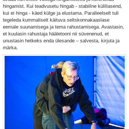
hingamist. Kui teadvusetu hingab - stabiilne küliliasend,
kui ei hinga - käed külge ja elustama. Paralleelselt tuli
tegeleda kummaliselt käituva seltskonnakaaslase
eemale suunamisega ja tema rahustamisega. Avastasin,
et kuulasin rahustaja hääletooni nii süvenenud, et
unustasin hetkeks enda ülesande – salvesta, kirjuta ja
märka.