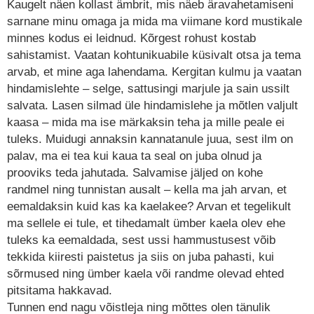
Kaugelt näen kollast ämbrit, mis näeb äravahetamiseni
sarnane minu omaga ja mida ma viimane kord mustikale
minnes kodus ei leidnud. Kõrgest rohust kostab
sahistamist. Vaatan kohtunikuabile küsivalt otsa ja tema
arvab, et mine aga lahendama. Kergitan kulmu ja vaatan
hindamislehte – selge, sattusingi marjule ja sain ussilt
salvata. Lasen silmad üle hindamislehe ja mõtlen valjult
kaasa – mida ma ise märkaksin teha ja mille peale ei
tuleks. Muidugi annaksin kannatanule juua, sest ilm on
palav, ma ei tea kui kaua ta seal on juba olnud ja
prooviks teda jahutada. Salvamise jäljed on kohe
randmel ning tunnistan ausalt – kella ma jah arvan, et
eemaldaksin kuid kas ka kaelakee? Arvan et tegelikult
ma sellele ei tule, et tihedamalt ümber kaela olev ehe
tuleks ka eemaldada, sest ussi hammustusest võib
tekkida kiiresti paistetus ja siis on juba pahasti, kui
sõrmused ning ümber kaela või randme olevad ehted
pitsitama hakkavad.
Tunnen end nagu võistleja ning mõttes olen tänulik