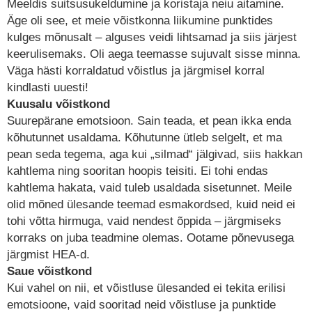
Meeldis suitsusukeldumine ja koristaja neiu aitamine.
Äge oli see, et meie võistkonna liikumine punktides
kulges mõnusalt – alguses veidi lihtsamad ja siis järjest
keerulisemaks. Oli aega teemasse sujuvalt sisse minna.
Väga hästi korraldatud võistlus ja järgmisel korral
kindlasti uuesti!
Kuusalu võistkond
Suurepärane emotsioon. Sain teada, et pean ikka enda
kõhutunnet usaldama. Kõhutunne ütleb selgelt, et ma
pean seda tegema, aga kui „silmad“ jälgivad, siis hakkan
kahtlema ning sooritan hoopis teisiti. Ei tohi endas
kahtlema hakata, vaid tuleb usaldada sisetunnet. Meile
olid mõned ülesande teemad esmakordsed, kuid neid ei
tohi võtta hirmuga, vaid nendest õppida – järgmiseks
korraks on juba teadmine olemas. Ootame põnevusega
järgmist HEA-d.
Saue võistkond
Kui vahel on nii, et võistluse ülesanded ei tekita erilisi
emotsioone, vaid sooritad neid võistluse ja punktide