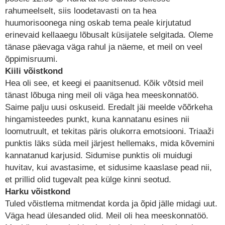
rahumeelselt, siis loodetavasti on ta hea
huumorisoonega ning oskab tema peale kirjutatud
erinevaid kellaaegu lõbusalt küsijatele selgitada. Oleme
tänase päevaga väga rahul ja näeme, et meil on veel
õppimisruumi.
Kiili võistkond
Hea oli see, et keegi ei paanitsenud. Kõik võtsid meil
tänast lõbuga ning meil oli väga hea meeskonnatöö.
Saime palju uusi oskuseid. Eredalt jäi meelde võõrkeha
hingamisteedes punkt, kuna kannatanu esines nii
loomutruult, et tekitas päris olukorra emotsiooni. Triaaži
punktis läks süda meil järjest hellemaks, mida kõvemini
kannatanud karjusid. Sidumise punktis oli muidugi
huvitav, kui avastasime, et sidusime kaaslase pead nii,
et prillid olid tugevalt pea külge kinni seotud.
Harku võistkond
Tuled võistlema mitmendat korda ja õpid jälle midagi uut.
Väga head ülesanded olid. Meil oli hea meeskonnatöö.