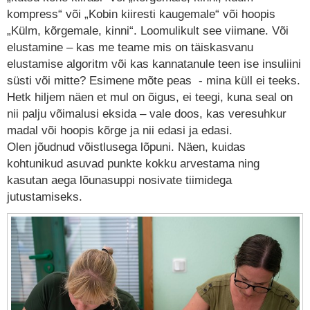
kompress“ või „Kobin kiiresti kaugemale“ või hoopis
„Külm, kõrgemale, kinni“. Loomulikult see viimane. Või
elustamine – kas me teame mis on täiskasvanu
elustamise algoritm või kas kannatanule teen ise insuliini
süsti või mitte? Esimene mõte peas - mina küll ei teeks.
Hetk hiljem näen et mul on õigus, ei teegi, kuna seal on
nii palju võimalusi eksida – vale doos, kas veresuhkur
madal või hoopis kõrge ja nii edasi ja edasi.
Olen jõudnud võistlusega lõpuni. Näen, kuidas
kohtunikud asuvad punkte kokku arvestama ning
kasutan aega lõunasuppi nosivate tiimidega
jutustamiseks.