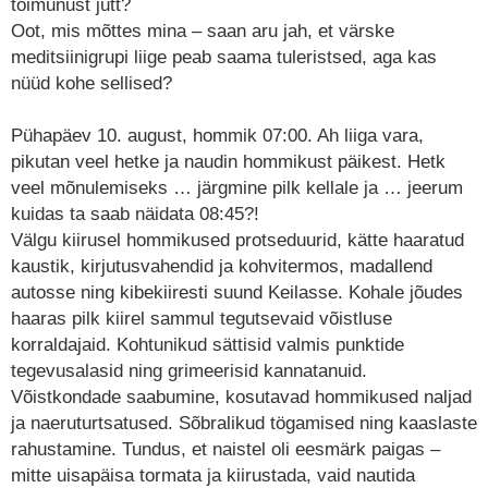
toimunust jutt?
Oot, mis mõttes mina – saan aru jah, et värske
meditsiinigrupi liige peab saama tuleristsed, aga kas
nüüd kohe sellised?
Pühapäev 10. august, hommik 07:00. Ah liiga vara,
pikutan veel hetke ja naudin hommikust päikest. Hetk
veel mõnulemiseks … järgmine pilk kellale ja … jeerum
kuidas ta saab näidata 08:45?!
Välgu kiirusel hommikused protseduurid, kätte haaratud
kaustik, kirjutusvahendid ja kohvitermos, madallend
autosse ning kibekiiresti suund Keilasse. Kohale jõudes
haaras pilk kiirel sammul tegutsevaid võistluse
korraldajaid. Kohtunikud sättisid valmis punktide
tegevusalasid ning grimeerisid kannatanuid.
Võistkondade saabumine, kosutavad hommikused naljad
ja naeruturtsatused. Sõbralikud tögamised ning kaaslaste
rahustamine. Tundus, et naistel oli eesmärk paigas –
mitte uisapäisa tormata ja kiirustada, vaid nautida