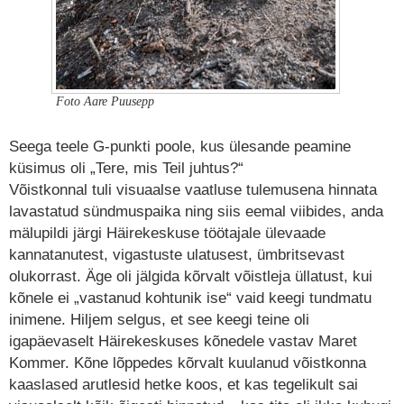
Foto Aare Puusepp
Seega teele G-punkti poole, kus ülesande peamine
küsimus oli „Tere, mis Teil juhtus?“
Võistkonnal tuli visuaalse vaatluse tulemusena hinnata
lavastatud sündmuspaika ning siis eemal viibides, anda
mälupildi järgi Häirekeskuse töötajale ülevaade
kannatanutest, vigastuste ulatusest, ümbritsevast
olukorrast. Äge oli jälgida kõrvalt võistleja üllatust, kui
kõnele ei „vastanud kohtunik ise“ vaid keegi tundmatu
inimene. Hiljem selgus, et see keegi teine oli
igapäevaselt Häirekeskuses kõnedele vastav Maret
Kommer. Kõne lõppedes kõrvalt kuulanud võistkonna
kaaslased arutlesid hetke koos, et kas tegelikult sai