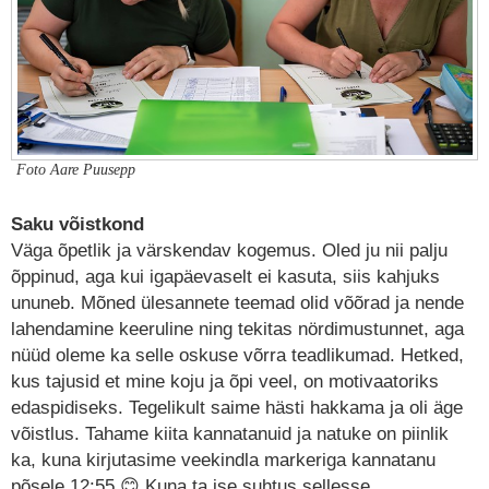
Foto Aare Puusepp
Saku võistkond
Väga õpetlik ja värskendav kogemus. Oled ju nii palju
õppinud, aga kui igapäevaselt ei kasuta, siis kahjuks
ununeb. Mõned ülesannete teemad olid võõrad ja nende
lahendamine keeruline ning tekitas nördimustunnet, aga
nüüd oleme ka selle oskuse võrra teadlikumad. Hetked,
kus tajusid et mine koju ja õpi veel, on motivaatoriks
edaspidiseks. Tegelikult saime hästi hakkama ja oli äge
võistlus. Tahame kiita kannatanuid ja natuke on piinlik
ka, kuna kirjutasime veekindla markeriga kannatanu
põsele 12:55 😊 Kuna ta ise suhtus sellesse