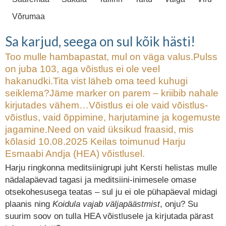
Võrumaa
Sa karjud, seega on sul kõik hästi!
Too mulle hambapastat, mul on väga valus.Pulss
on juba 103, aga võistlus ei ole veel
hakanudki.Tita vist läheb oma teed kuhugi
seiklema?Jäme marker on parem – kriibib nahale
kirjutades vähem…Võistlus ei ole vaid võistlus-
võistlus, vaid õppimine, harjutamine ja kogemuste
jagamine.Need on vaid üksikud fraasid, mis
kõlasid 10.08.2025 Keilas toimunud Harju
Esmaabi Andja (HEA) võistlusel.
Harju ringkonna meditsiinigrupi juht Kersti helistas mulle
nädalapäevad tagasi ja meditsiini-inimesele omase
otsekohesusega teatas – sul ju ei ole pühapäeval midagi
plaanis ning
Koidula vajab väljapäästmist
, onju? Su
suurim soov on tulla HEA võistlusele ja kirjutada pärast