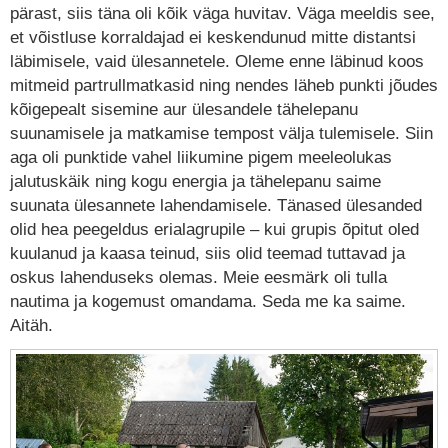
pärast, siis täna oli kõik väga huvitav. Väga meeldis see,
et võistluse korraldajad ei keskendunud mitte distantsi
läbimisele, vaid ülesannetele. Oleme enne läbinud koos
mitmeid partrullmatkasid ning nendes läheb punkti jõudes
kõigepealt sisemine aur ülesandele tähelepanu
suunamisele ja matkamise tempost välja tulemisele. Siin
aga oli punktide vahel liikumine pigem meeleolukas
jalutuskäik ning kogu energia ja tähelepanu saime
suunata ülesannete lahendamisele. Tänased ülesanded
olid hea peegeldus erialagrupile – kui grupis õpitut oled
kuulanud ja kaasa teinud, siis olid teemad tuttavad ja
oskus lahenduseks olemas. Meie eesmärk oli tulla
nautima ja kogemust omandama. Seda me ka saime.
Aitäh.