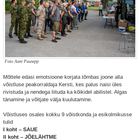
Foto Aare Puusepp
Mõttele edasi emotsioone korjata tõmbas joone alla
võistluse peakorraldaja Kersti, kes palus naisi üles
rivistuda ja nendega liituda ka kõikidel abilistel. Algas
tänamine ja võitjate välja kuulutamine.
Võistluses osales kokku 9 võistkonda ja esikolmikusse
tulid
I koht – SAUE
II koht – JÕELÄHTME