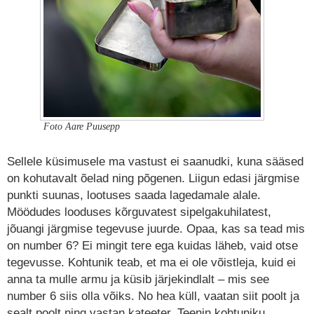
Foto Aare Puusepp
Sellele küsimusele ma vastust ei saanudki, kuna sääsed
on kohutavalt õelad ning põgenen. Liigun edasi järgmise
punkti suunas, lootuses saada lagedamale alale.
Möödudes looduses kõrguvatest sipelgakuhilatest,
jõuangi järgmise tegevuse juurde. Opaa, kas sa tead mis
on number 6? Ei mingit tere ega kuidas läheb, vaid otse
tegevusse. Kohtunik teab, et ma ei ole võistleja, kuid ei
anna ta mulle armu ja küsib järjekindlalt – mis see
number 6 siis olla võiks. No hea küll, vaatan siit poolt ja
sealt poolt ning vastan kateeter. Teenin kohtuniku