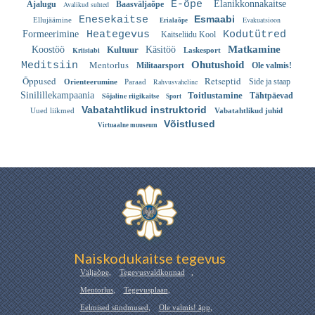
E-õpe
Elanikkonnakaitse
Ajalugu
Avalikud suhted
Baasväljaõpe
Esmaabi
Enesekaitse
Evakuatsioon
Ellujäämine
Erialaõpe
Formeerimine
Heategevus
Kodutütred
Kaitseliidu Kool
Matkamine
Koostöö
Kultuur
Käsitöö
Kriisiabi
Laskesport
Mentorlus
Ohutushoid
Meditsiin
Militaarsport
Ole valmis!
Õppused
Retseptid
Rahvusvaheline
Side ja staap
Orienteerumine
Paraad
Sinilillekampaania
Toitlustamine
Sõjaline riigikaitse
Tähtpäevad
Sport
Vabatahtlikud instruktorid
Uued liikmed
Vabatahtlikud juhid
Võistlused
Virtuaalne muuseum
Naiskodukaitse tegevus
Väljaõpe
,
Tegevusvaldkonnad
,
Mentorlus
,
Tegevusplaan
,
Eelmised sündmused
,
Ole valmis! äpp
,