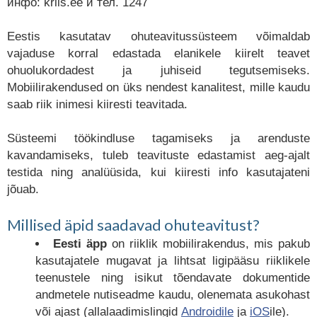
инфо: kriis.ee и тел. 1247
Eestis kasutatav ohuteavitussüsteem võimaldab
vajaduse korral edastada elanikele kiirelt teavet
ohuolukordadest ja juhiseid tegutsemiseks.
Mobiilirakendused on üks nendest kanalitest, mille kaudu
saab riik inimesi kiiresti teavitada.
Süsteemi töökindluse tagamiseks ja arenduste
kavandamiseks, tuleb teavituste edastamist aeg-ajalt
testida ning analüüsida, kui kiiresti info kasutajateni
jõuab.
Millised äpid saadavad ohuteavitust?
Eesti äpp
on riiklik mobiilirakendus, mis pakub
kasutajatele mugavat ja lihtsat ligipääsu riiklikele
teenustele ning isikut tõendavate dokumentide
andmetele nutiseadme kaudu, olenemata asukohast
või ajast (allalaadimislingid
Androidile
ja
iOS
ile).