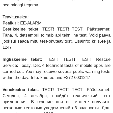
pea midagi tegema.
Teavitustekst:
Pealkiri
: EE-ALARM
Eestikeelne tekst
: TEST! TEST! TEST! Päästeamet:
Täna, 4. detsembril toimub äpi tehniline test. Võid päeva
jooksul saada mitu test-ohuteavitust. Lisainfo: kriis.ee ja
1247
Ingliskeelne tekst
: TEST! TEST! TEST! Rescue
Service: Today, Dec 4 technical tests of mobile apps are
carried out. You may receive several public warning tests
within the day. Info: kriis.ee and +372 6001247
Venekeelne tekst
: ТЕСТ! ТЕСТ! ТЕСТ! Päästeamet:
Сегодня, 4 декабря, пройдёт технический тест
приложения. В течение дня вы можете получить
несколько тестовых уведомлений об опасности. Доп.