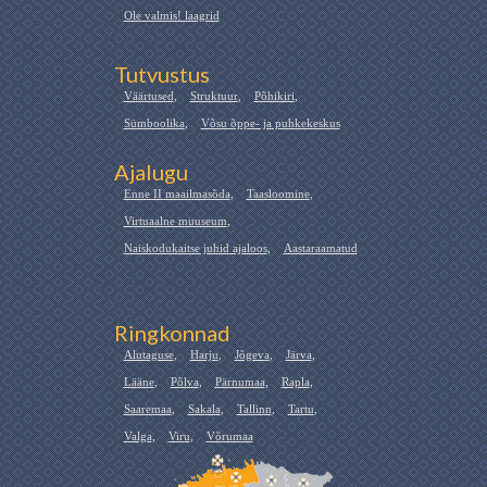
Ole valmis! laagrid
Tutvustus
Väärtused
,
Struktuur
,
Põhikiri
,
Sümboolika
,
Võsu õppe- ja puhkekeskus
Ajalugu
Enne II maailmasõda
,
Taasloomine
,
Virtuaalne muuseum
,
Naiskodukaitse juhid ajaloos
,
Aastaraamatud
Ringkonnad
Alutaguse
,
Harju
,
Jõgeva
,
Järva
,
Lääne
,
Põlva
,
Pärnumaa
,
Rapla
,
Saaremaa
,
Sakala
,
Tallinn
,
Tartu
,
Valga
,
Viru
,
Võrumaa