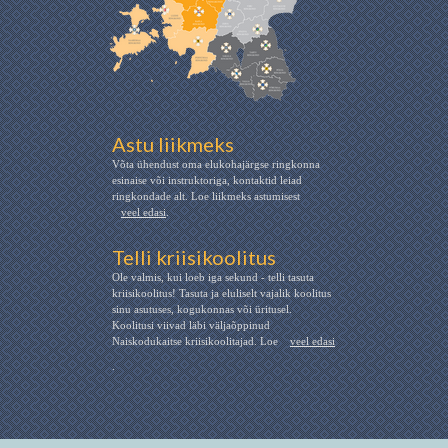
Astu liikmeks
Võta ühendust oma elukohajärgse ringkonna
esinaise või instruktoriga, kontaktid leiad
ringkondade alt. Loe liikmeks astumisest
veel edasi
.
Telli kriisikoolitus
Ole valmis, kui loeb iga sekund - telli tasuta
kriisikoolitus! Tasuta ja eluliselt vajalik koolitus
sinu asutuses, kogukonnas või üritusel.
Koolitusi viivad läbi väljaõppinud
Naiskodukaitse kriisikoolitajad. Loe
veel edasi
.