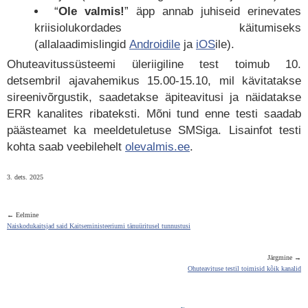
“
Ole valmis!
” äpp annab juhiseid erinevates
kriisiolukordades käitumiseks
(allalaadimislingid
Androidile
ja
iOS
ile).
Ohuteavitussüsteemi üleriigiline test toimub 10.
detsembril ajavahemikus 15.00-15.10, mil kävitatakse
sireenivõrgustik, saadetakse äpiteavitusi ja näidatakse
ERR kanalites ribateksti. Mõni tund enne testi saadab
päästeamet ka meeldetuletuse SMSiga. Lisainfot testi
kohta saab veebilehelt
olevalmis.ee
.
3. dets. 2025
← Eelmine
Naiskodukaitsjad said Kaitseministeeriumi tänuüritusel tunnustusi
Järgmine →
Ohuteavituse testil toimisid kõik kanalid