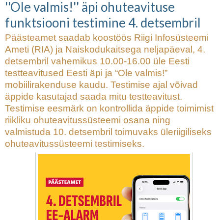
''Ole valmis!'' äpi ohuteavituse
Naiskodukaitsjad said
Kaitseministeeriumi tänuüritusel
funktsiooni testimine 4. detsembril
tunnustusi Järgmine → Ohuteavituse
Päästeamet saadab koostöös Riigi Infosüsteemi
testil toimisid kõik kanalid
''Ole valmis!''
Ameti (RIA) ja Naiskodukaitsega neljapäeval, 4.
äpi ohuteavituse funktsiooni testimine 4.
detsembril vahemikus 10.00-16.00 üle Eesti
detsembril
testteavitused Eesti äpi ja “Ole valmis!”
mobiilirakenduse kaudu. Testimise ajal võivad
äppide kasutajad saada mitu testteavitust.
Testimise eesmärk on kontrollida äppide toimimist
riikliku ohuteavitussüsteemi osana ning
valmistuda 10. detsembril toimuvaks üleriigiliseks
ohuteavitussüsteemi testimiseks.