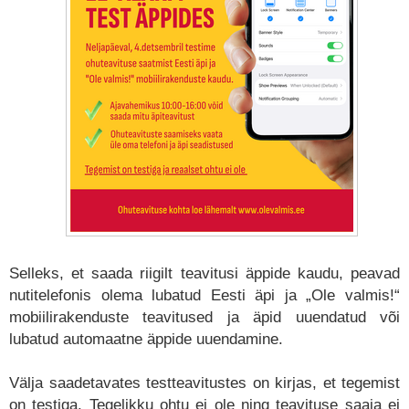
Selleks, et saada riigilt teavitusi äppide kaudu, peavad
nutitelefonis olema lubatud Eesti äpi ja „Ole valmis!“
mobiilirakenduste teavitused ja äpid uuendatud või
lubatud automaatne äppide uuendamine.
Välja saadetavates testteavitustes on kirjas, et tegemist
on testiga. Tegelikku ohtu ei ole ning teavituse saaja ei