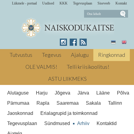
Liikmele - portaal
Uudised
KKK
Tegevusplaan
Siseveeb
Kontakt
18. oktoobril 2009 toimus Kaius Põhja
piirkonna individuaal-võistkondlik
Tutvustus
Tegevus
Ajalugu
Ringkonnad
laskevõistlus, kus Tallinna naised tulid
kahes arvestuses esikohale. 2009
OLE VALMIS!
Telli kriisikoolitus!
Naiskodukaitse Põhja piirkonna
Laskesport Võistlused ← Eelmine
laskevõistlusel
ASTU LIIKMEKS
Persoonilugu 3 : Sirle Baldesport-Märss
Järgmine → Kohtume Teeviidal!
Alutaguse
Harju
Jõgeva
Järva
Lääne
Põlva
Naiskodukaitse Põhja piirkonna
laskevõistlusel noppisid Tallinna naised
Pärnumaa
Rapla
Saaremaa
Sakala
Tallinn
esikohti
Põhja piirkonna individuaal-
Jaoskonnad
Erialagrupid ja toimkonnad
võistkondlik laskevõistlus
Tegevusplaan
Sündmused
Arhiiv
Kontaktid
Ajatelg