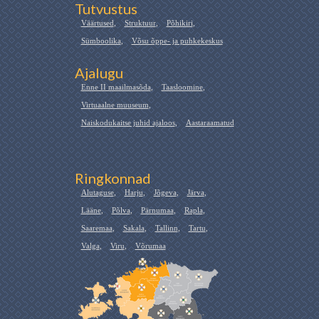
Tutvustus
Väärtused
,
Struktuur
,
Põhikiri
,
Sümboolika
,
Võsu õppe- ja puhkekeskus
Ajalugu
Enne II maailmasõda
,
Taasloomine
,
Virtuaalne muuseum
,
Naiskodukaitse juhid ajaloos
,
Aastaraamatud
Ringkonnad
Alutaguse
,
Harju
,
Jõgeva
,
Järva
,
Lääne
,
Põlva
,
Pärnumaa
,
Rapla
,
Saaremaa
,
Sakala
,
Tallinn
,
Tartu
,
Valga
,
Viru
,
Võrumaa