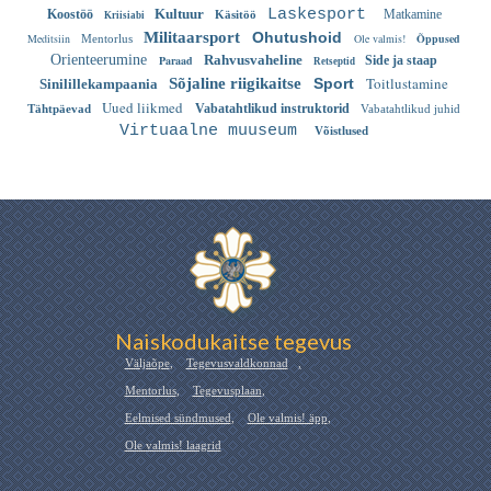
Kultuur
Laskesport
Koostöö
Matkamine
Käsitöö
Kriisiabi
Militaarsport
Ohutushoid
Meditsiin
Ole valmis!
Õppused
Mentorlus
Orienteerumine
Rahvusvaheline
Paraad
Side ja staap
Retseptid
Toitlustamine
Sõjaline riigikaitse
Sport
Sinilillekampaania
Uued liikmed
Vabatahtlikud instruktorid
Tähtpäevad
Vabatahtlikud juhid
Virtuaalne muuseum
Võistlused
Naiskodukaitse tegevus
Väljaõpe
,
Tegevusvaldkonnad
,
Mentorlus
,
Tegevusplaan
,
Eelmised sündmused
,
Ole valmis! äpp
,
Ole valmis! laagrid