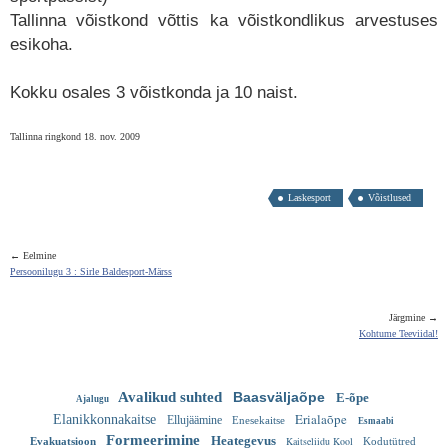
Tallinna võistkond võttis ka võistkondlikus arvestuses
esikoha.
Kokku osales 3 võistkonda ja 10 naist.
Tallinna ringkond 18. nov. 2009
Laskesport
Võistlused
← Eelmine
Persoonilugu 3 : Sirle Baldesport-Märss
Järgmine →
Kohtume Teeviidal!
Avalikud suhted
Baasväljaõpe
E-õpe
Ajalugu
Erialaõpe
Elanikkonnakaitse
Ellujäämine
Enesekaitse
Esmaabi
Formeerimine
Heategevus
Kaitseliidu Kool
Evakuatsioon
Kodutütred