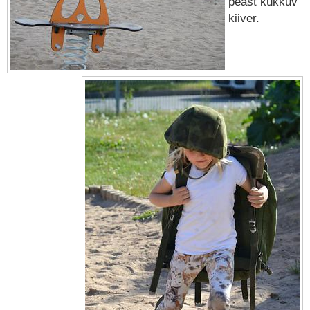
peast kukkuv
kiiver.