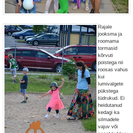
Rajale
jooksma ja
roomama
tormasid
kõrvuti
poistega nii
roosas vahus
kui
lumivalgete
pükstega
tüdrukud. Ei
heidutanud
kedagi ka
silmadele
vajuv või