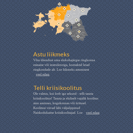
Astu liikmeks
Võta ühendust oma elukohajärgse ringkonna
esinaise või instruktoriga, kontaktid leiad
ringkondade alt. Loe liikmeks astumisest
veel edasi
.
Telli kriisikoolitus
Ole valmis, kui loeb iga sekund - telli tasuta
kriisikoolitus! Tasuta ja eluliselt vajalik koolitus
sinu asutuses, kogukonnas või üritusel.
Koolitusi viivad läbi väljaõppinud
Naiskodukaitse kriisikoolitajad. Loe
veel edasi
.