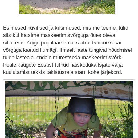
Esimesed huvilised ja küsimused, mis me teeme, tulid
siis kui katsime maskeerimisvõrguga õues oleva
sillakese. Kõige populaarsemaks atraktsiooniks sai
võrguga kaetud liumägi. Ilmselt laste tungival nõudmisel
tuleb lasteaial endale murestseda maskeerimisvõrk.
Peale kaugete Eestist tulnud naiskodukaitsjate välja
kuulutamist tekkis takistusraja starti kohe järjekord.