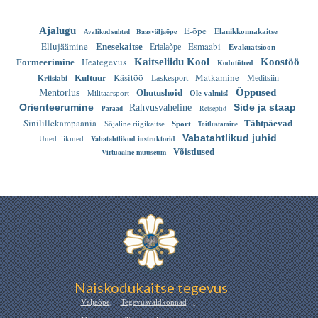
E-õpe
Ajalugu
Baasväljaõpe
Elanikkonnakaitse
Avalikud suhted
Ellujäämine
Esmaabi
Enesekaitse
Erialaõpe
Evakuatsioon
Heategevus
Kaitseliidu Kool
Koostöö
Formeerimine
Kodutütred
Käsitöö
Matkamine
Kultuur
Laskesport
Meditsiin
Kriisiabi
Õppused
Mentorlus
Ohutushoid
Militaarsport
Ole valmis!
Orienteerumine
Side ja staap
Rahvusvaheline
Retseptid
Paraad
Sinilillekampaania
Tähtpäevad
Sõjaline riigikaitse
Sport
Toitlustamine
Vabatahtlikud juhid
Vabatahtlikud instruktorid
Uued liikmed
Võistlused
Virtuaalne muuseum
Naiskodukaitse tegevus
Väljaõpe
,
Tegevusvaldkonnad
,