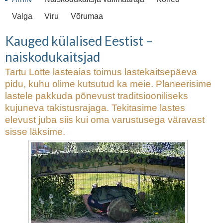
Valga
Viru
Võrumaa
Kauged külalised Eestist –
naiskodukaitsjad
Tartu Lotte lasteaias toimus lastekaitsepäeva
pidu, kuhu olime kutsutud ka meie. Planeerisime
lastele pakkuda põnevust traditsiooniliseks
kujuneva takistusrajaga. Tekitasime lastes
elevust juba siis kui oma varustusega väravast
sisse läksime.