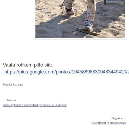
Vaata rohkem pilte siit:
https://plus.google.com/photos/10458698830048344942
Monika Ristisaar
← Eelmine
Tartu ringkonna Akadeemilisel jaoskonnal oli pidupäev
Järgmine →
Rekordloterii ja maakaitsepäev