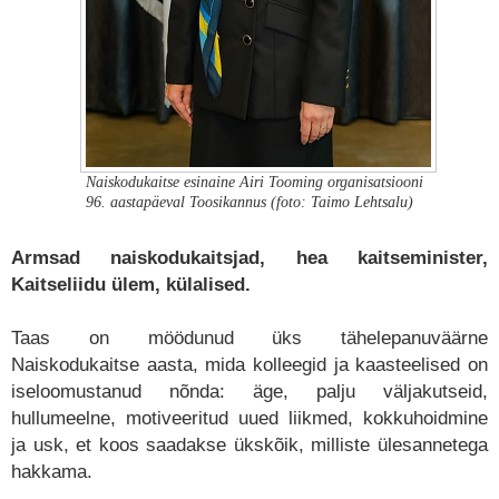
Naiskodukaitse esinaine Airi Tooming organisatsiooni
96. aastapäeval Toosikannus (foto: Taimo Lehtsalu)
Armsad naiskodukaitsjad, hea kaitseminister,
Kaitseliidu ülem, külalised.
Taas on möödunud üks tähelepanuväärne
Naiskodukaitse aasta, mida kolleegid ja kaasteelised on
iseloomustanud nõnda: äge, palju väljakutseid,
hullumeelne, motiveeritud uued liikmed, kokkuhoidmine
ja usk, et koos saadakse ükskõik, milliste ülesannetega
hakkama.