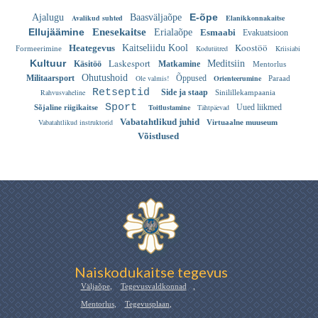
E-õpe
Ajalugu
Baasväljaõpe
Avalikud suhted
Elanikkonnakaitse
Ellujäämine
Enesekaitse
Erialaõpe
Esmaabi
Evakuatsioon
Koostöö
Heategevus
Kaitseliidu Kool
Kodutütred
Kriisiabi
Formeerimine
Laskesport
Kultuur
Meditsiin
Käsitöö
Matkamine
Mentorlus
Ohutushoid
Militaarsport
Ole valmis!
Õppused
Orienteerumine
Paraad
Retseptid
Rahvusvaheline
Side ja staap
Sinilillekampaania
Sport
Toitlustamine
Tähtpäevad
Uued liikmed
Sõjaline riigikaitse
Vabatahtlikud juhid
Vabatahtlikud instruktorid
Virtuaalne muuseum
Võistlused
Naiskodukaitse tegevus
Väljaõpe
,
Tegevusvaldkonnad
,
Mentorlus
,
Tegevusplaan
,