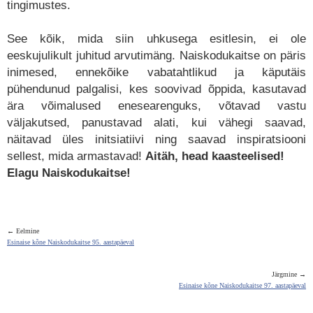
tingimustes.
See kõik, mida siin uhkusega esitlesin, ei ole
eeskujulikult juhitud arvutimäng. Naiskodukaitse on päris
inimesed, ennekõike vabatahtlikud ja käputäis
pühendunud palgalisi, kes soovivad õppida, kasutavad
ära võimalused enesearenguks, võtavad vastu
väljakutsed, panustavad alati, kui vähegi saavad,
näitavad üles initsiatiivi ning saavad inspiratsiooni
sellest, mida armastavad!
Aitäh, head kaasteelised!
Elagu Naiskodukaitse!
← Eelmine
Esinaise kõne Naiskodukaitse 95. aastapäeval
Järgmine →
Esinaise kõne Naiskodukaitse 97. aastapäeval