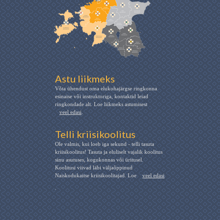
Astu liikmeks
Võta ühendust oma elukohajärgse ringkonna
esinaise või instruktoriga, kontaktid leiad
ringkondade alt. Loe liikmeks astumisest
veel edasi
.
Telli kriisikoolitus
Ole valmis, kui loeb iga sekund - telli tasuta
kriisikoolitus! Tasuta ja eluliselt vajalik koolitus
sinu asutuses, kogukonnas või üritusel.
Koolitusi viivad läbi väljaõppinud
Naiskodukaitse kriisikoolitajad. Loe
veel edasi
.