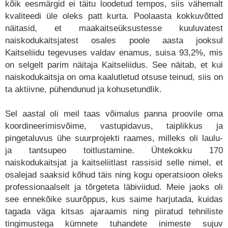
kõik eesmärgid ei täitu loodetud tempos, siis vähemalt
kvaliteedi üle oleks patt kurta. Poolaasta kokkuvõtted
näitasid, et maakaitseüksustesse kuuluvatest
naiskodukaitsjatest osales poole aasta jooksul
Kaitseliidu tegevuses valdav enamus, suisa 93,2%, mis
on selgelt parim näitaja Kaitseliidus. See näitab, et kui
naiskodukaitsja on oma kaalutletud otsuse teinud, siis on
ta aktiivne, pühendunud ja kohusetundlik.
Sel aastal oli meil taas võimalus panna proovile oma
koordineerimisvõime, vastupidavus, taiplikkus ja
pingetaluvus ühe suurprojekti raames, milleks oli laulu-
ja tantsupeo toitlustamine. Ühtekokku 170
naiskodukaitsjat ja kaitseliitlast rassisid selle nimel, et
osalejad saaksid kõhud täis ning kogu operatsioon oleks
professionaalselt ja tõrgeteta läbiviidud. Meie jaoks oli
see ennekõike suurõppus, kus saime harjutada, kuidas
tagada väga kitsas ajaraamis ning piiratud tehniliste
tingimustega kümnete tuhandete inimeste sujuv