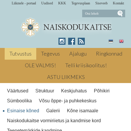
Liikmele - portaal
Uudised
KKK
Tegevusplaan
Siseveeb
Kontakt
Airi Tooming 2. septembril 2023
Toosikannus aastapäeval
Esinaise kõne
Tutvustus
Tegevus
Ajalugu
Ringkonnad
Naiskodukaitse 96. aastapäeval
OLE VALMIS!
Telli kriisikoolitus!
Esinaise kõne Naiskodukaitse 96
ASTU LIIKMEKS
Väärtused
Struktuur
Keskjuhatus
Põhikiri
Sümboolika
Võsu õppe- ja puhkekeskus
Esinaise kõned
Galerii
Kõne isamaale
Naiskodukaitse vormiriietus ja kandmise kord
Teenetemärkide kandmine