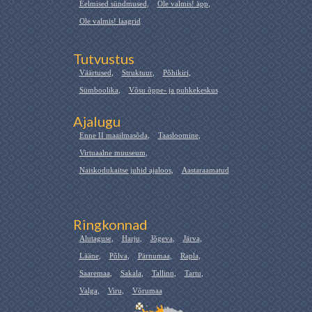
Eelmised sündmused
,
Ole valmis! äpp
,
Ole valmis! laagrid
Tutvustus
Väärtused
,
Struktuur
,
Põhikiri
,
Sümboolika
,
Võsu õppe- ja puhkekeskus
Ajalugu
Enne II maailmasõda
,
Taasloomine
,
Virtuaalne muuseum
,
Naiskodukaitse juhid ajaloos
,
Aastaraamatud
Ringkonnad
Alutaguse
,
Harju
,
Jõgeva
,
Järva
,
Lääne
,
Põlva
,
Pärnumaa
,
Rapla
,
Saaremaa
,
Sakala
,
Tallinn
,
Tartu
,
Valga
,
Viru
,
Võrumaa