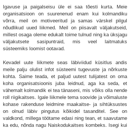
Igavuse ja paigalseisu üle ei saa tõesti kurta. Meie
organisatsioon on suurenenud enam kui kolmandiku
võrra, meil on motiveeritud ja samas värskel pilgul
nõudlikud uued liikmed. Meil on piisavalt väljakutseid,
millest osaga oleme edukalt toime tulnud ning ka üksjagu
väljakutsete sasipuntraid, mis veel laitmatuks
süsteemiks loomist ootavad.
Kevadel uute liikmete seas läbiviidud küsitlus andis
meile palju olulist infot süsteemi tugevuste ja nõrkuste
kohta. Saime teada, et paljud uutest tulijatest on oma
koha organisatsioonis juba leidnud, aga ka seda, et
vähemalt kolmandik ei tea tänaseni, mis võiks olla nende
roll riigikaitses. Igale liikmele tema soovide ja võimaluste
kohase rakenduse leidmine maakaitse- ja sihtüksustes
on olnud läbiv pingutus kõikidel tasanditel. See on
valdkond, millega töötame edasi ning tean, et saavutame
ka edu, nõnda nagu Naiskodukaitses kombeks. Isegi kui