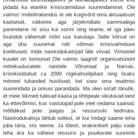
pidada ka elanike kriisivalmiduse suurendamisel. Ole
valmis! mobiilirakendus ei ole kuigivõrd oma aktuaalsust
kaotanud, väikeste aga järjekindlate sammudega
parendame nii sisu kui vormi ning teame, et iga päev
lisandub vähemalt mõni uus kasutaja. Selle kõrval on
aga üha suuremat rolli võtmas kriisivalmiduse
koolitused, mida naiskodukaitsjad läbi viivad. Viimastel
kuudel on toimunud Ole valmis laagrid! organisatsiooni
mittekuuluvatele naistele Võrumaal ja Narvas,
kriisikoolitatud ca 2000 riigikaitseõpilast ning lisaks
mitmed tuhanded huvilised, kel soov oma teadmisi
suurendada ja oskusi parandada. Ma olen siiralt tänulik,
et meie liikmed tulevad kaasa ja tihtipeale sikutavad eest
ka ettevõtmisi, kus vastutajad pole veel vedama saanud,
mõõdikud pole paigas ja ressursski leidmata.
Naiskodukaitsja lähtub sellest, et kui midagi saame teha
juba täna, siis teeme. Ja tõesti, erakordselt palju saab
teha ära ka vähese ressursi ja puuduvate suuniste