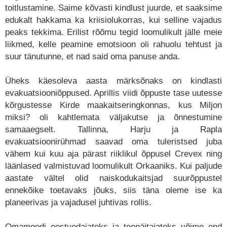
toitlustamine. Saime kõvasti kindlust juurde, et saaksime
edukalt hakkama ka kriisiolukorras, kui selline vajadus
peaks tekkima. Erilist rõõmu tegid loomulikult jälle meie
liikmed, kelle peamine emotsioon oli rahuolu tehtust ja
suur tänutunne, et nad said oma panuse anda.
Üheks käesoleva aasta märksõnaks on kindlasti
evakuatsiooniõppused. Aprillis viidi õppuste tase uutesse
kõrgustesse Kirde maakaitseringkonnas, kus Miljon
miksi? oli kahtlemata väljakutse ja õnnestumine
samaaegselt. Tallinna, Harju ja Rapla
evakuatsioonirühmad saavad oma tuleristsed juba
vähem kui kuu aja pärast riiklikul õppusel Crevex ning
läänlased valmistuvad loomulikult Orkaaniks. Kui paljude
aastate vältel olid naiskodukaitsjad suurõppustel
ennekõike toetavaks jõuks, siis täna oleme ise ka
planeerivas ja vajadusel juhtivas rollis.
Omamoodi eestvedajateks ja teenäitajateks võime end