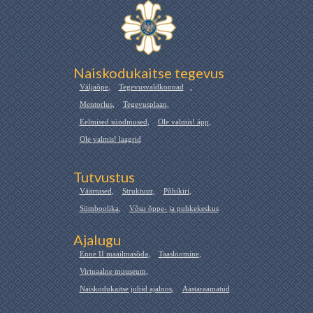
Naiskodukaitse tegevus
Väljaõpe
,
Tegevusvaldkonnad
,
Mentorlus
,
Tegevusplaan
,
Eelmised sündmused
,
Ole valmis! äpp
,
Ole valmis! laagrid
Tutvustus
Väärtused
,
Struktuur
,
Põhikiri
,
Sümboolika
,
Võsu õppe- ja puhkekeskus
Ajalugu
Enne II maailmasõda
,
Taasloomine
,
Virtuaalne muuseum
,
Naiskodukaitse juhid ajaloos
,
Aastaraamatud