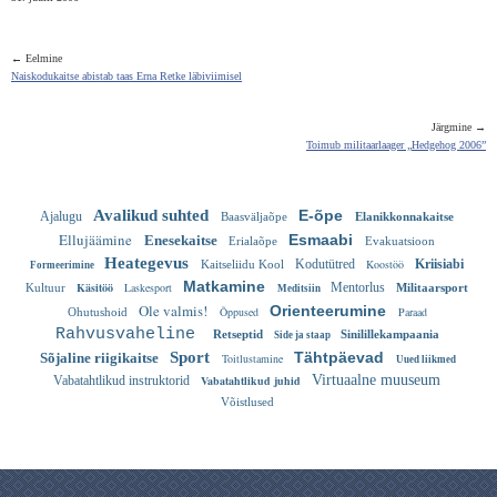
← Eelmine
Naiskodukaitse abistab taas Erna Retke läbiviimisel
Järgmine →
Toimub militaarlaager „Hedgehog 2006”
Avalikud suhted
E-õpe
Ajalugu
Baasväljaõpe
Elanikkonnakaitse
Ellujäämine
Esmaabi
Enesekaitse
Erialaõpe
Evakuatsioon
Heategevus
Kodutütred
Koostöö
Kriisiabi
Kaitseliidu Kool
Formeerimine
Matkamine
Käsitöö
Laskesport
Mentorlus
Kultuur
Militaarsport
Meditsiin
Ole valmis!
Orienteerumine
Õppused
Paraad
Ohutushoid
Rahvusvaheline
Retseptid
Sinilillekampaania
Side ja staap
Sport
Tähtpäevad
Sõjaline riigikaitse
Toitlustamine
Uued liikmed
Virtuaalne muuseum
Vabatahtlikud instruktorid
Vabatahtlikud juhid
Võistlused