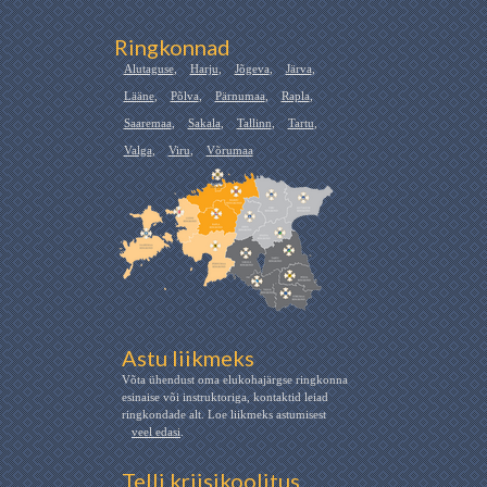
Ringkonnad
Alutaguse
,
Harju
,
Jõgeva
,
Järva
,
Lääne
,
Põlva
,
Pärnumaa
,
Rapla
,
Saaremaa
,
Sakala
,
Tallinn
,
Tartu
,
Valga
,
Viru
,
Võrumaa
Astu liikmeks
Võta ühendust oma elukohajärgse ringkonna
esinaise või instruktoriga, kontaktid leiad
ringkondade alt. Loe liikmeks astumisest
veel edasi
.
Telli kriisikoolitus