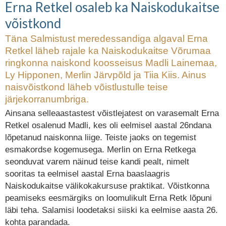
Erna Retkel osaleb ka Naiskodukaitse
võistkond
Täna Salmistust meredessandiga algaval Erna
Retkel läheb rajale ka Naiskodukaitse Võrumaa
ringkonna naiskond koosseisus Madli Lainemaa,
Ly Hipponen, Merlin Järvpõld ja Tiia Kiis. Ainus
naisvõistkond läheb võistlustulle teise
järjekorranumbriga.
Ainsana selleaastastest võistlejatest on varasemalt Erna
Retkel osalenud Madli, kes oli eelmisel aastal 26ndana
lõpetanud naiskonna liige. Teiste jaoks on tegemist
esmakordse kogemusega. Merlin on Erna Retkega
seonduvat varem näinud teise kandi pealt, nimelt
sooritas ta eelmisel aastal Erna baaslaagris
Naiskodukaitse välikokakursuse praktikat. Võistkonna
peamiseks eesmärgiks on loomulikult Erna Retk lõpuni
läbi teha. Salamisi loodetaksi siiski ka eelmise aasta 26.
kohta parandada.