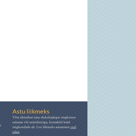
Astu liikmeks
Võta ühendust oma elukohajärgse ringkonna
esinaise või instruktoriga, kontaktid leiad
a
,
ringkondade alt. Loe liikmeks astumisest
veel
edasi
.