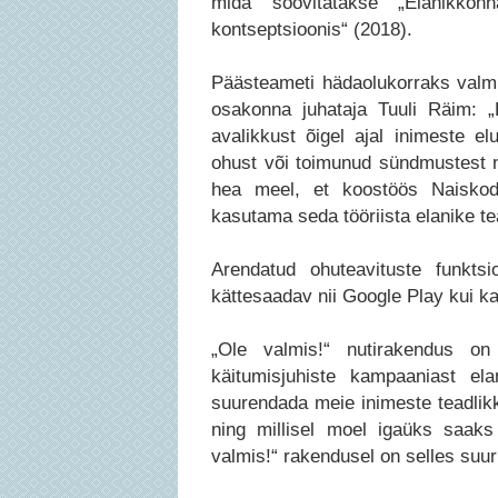
mida soovitatakse „Elanikkonn
kontseptsioonis“ (2018).
Päästeameti hädaolukorraks valm
osakonna juhataja Tuuli Räim: „
avalikkust õigel ajal inimeste el
ohust või toimunud sündmustest ni
hea meel, et koostöös Naisko
kasutama seda tööriista elanike te
Arendatud ohuteavituste funkts
kättesaadav nii Google Play kui k
„Ole valmis!“ nutirakendus on
käitumisjuhiste kampaaniast elan
suurendada meie inimeste teadlikku
ning millisel moel igaüks saaks
valmis!“ rakendusel on selles suur