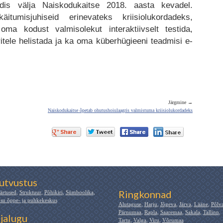
dis välja Naiskodukaitse 2018. aasta kevadel.
itumisjuhiseid erinevateks kriisiolukordadeks,
ma kodust valmisolekut interaktiivselt testida,
tele helistada ja ka oma küberhügieeni teadmisi e-
Järgmine →
Naiskodukaitse õpetab ohutushoiulaagris valmistuma kriisiolukordadeks
utvustus
Ringkonnad
ärtused
,
Struktuur
,
Põhikiri
,
Sümboolika
,
su õppe- ja puhkekeskus
Alutaguse
,
Harju
,
Jõgeva
,
Järva
,
Lääne
,
Põlv
Pärnumaa
,
Rapla
,
Saaremaa
,
Sakala
,
Tallinn
,
jalugu
Tartu
,
Valga
,
Viru
,
Võrumaa