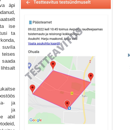
eva äpi
anud,
aatselt
ta ise
tusi ta
rkonda,
 suvila
 teises
K
k saada
lihtsalt
ukaitse
stöös
gia- ja
eti ja
se abil
odeid,