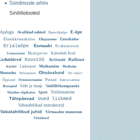
Sündmuste arhiiv
Sinililletooted
E-õpe
Ajalugu
Avalikud suhted
Baasväljaõpe
Elanikkonnakaitse
Enesekaitse
Ellujäämine
Evakuatsioon
Esmaabi
Erialaõpe
Heategevus
Kaitseliidu Kool
Formeerimine
odutütred
Kultuur
Koostöö
Kriisiabi
Matkamine
Käsitöö
Laskesport
Meditsiin
Ohutushoid
Mentorlus
Militaarsport
Ole valmis!
Paraad
Rahvusvaheline
Õppused
Orienteerumine
Side ja staap
Sinilillekampaania
Retseptid
Toitlustamine
Sport
Sõjaline riigikaitse
Tähtpäevad
Uued liikmed
Vabatahtlikud instruktorid
Vabatahtlikud juhid
Virtuaalne muuseum
Võistlused