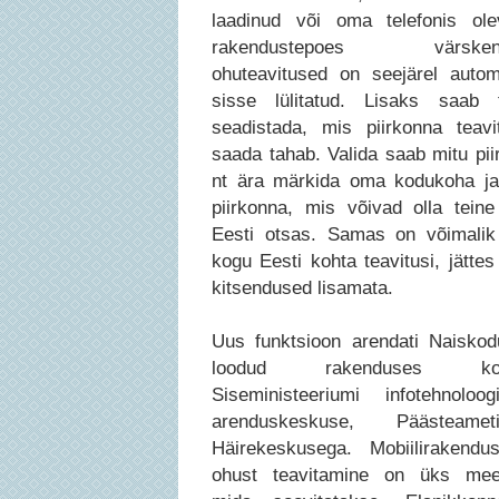
laadinud või oma telefonis ol
rakendustepoes värskend
ohuteavitused on seejärel autom
sisse lülitatud. Lisaks saab 
seadistada, mis piirkonna teavi
saada tahab. Valida saab mitu pii
nt ära märkida oma kodukoha ja
piirkonna, mis võivad olla teine
Eesti otsas. Samas on võimali
kogu Eesti kohta teavitusi, jättes 
kitsendused lisamata.
Uus funktsioon arendati Naiskod
loodud rakenduses koo
Siseministeeriumi infotehnoloo
arenduskeskuse, Päästeam
Häirekeskusega. Mobiilirakendu
ohust teavitamine on üks meet