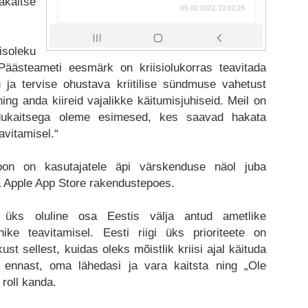
akaitse
isoleku
Päästeameti eesmärk on kriisiolukorras teavitada
u ja tervise ohustava kriitilise sündmuse vahetust
ng anda kiireid vajalikke käitumisjuhiseid. Meil on
dukaitsega oleme esimesed, kes saavad hakata
avitamisel.“
ioon on kasutajatele äpi värskenduse näol juba
a Apple App Store rakendustepoes.
 üks oluline osa Eestis välja antud ametlike
ike teavitamisel. Eesti riigi üks prioriteete on
st sellest, kuidas oleks mõistlik kriisi ajal käituda
 ennast, oma lähedasi ja vara kaitsta ning „Ole
 roll kanda.