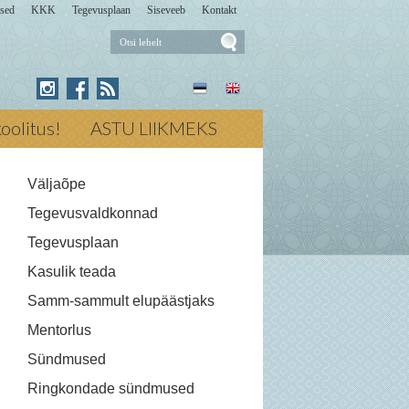
sed
KKK
Tegevusplaan
Siseveeb
Kontakt
Otsi
lehelt
Press for Otsi lehelt
ikoolitus!
ASTU LIIKMEKS
Väljaõpe
Tegevusvaldkonnad
Tegevusplaan
Kasulik teada
Samm-sammult elupäästjaks
Mentorlus
Sündmused
Ringkondade sündmused