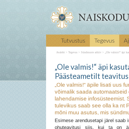
„Ole valmis!“ äpile lisati uus funktsio
Tutvustus
Tegevus
A
nüüd äpi kasutajal võimalik saada a
ohuteavitusi otse sündmuse või kriisi
Avaleht
>
Tegevus
>
Sündmuste arhiiv
>
„Ole valmis!“ äpi ka
lahendamise infosüsteemist. Sõnumi 
valmis!“ äpi kasutajad
esialgu Päästeamet, tulevikus saab s
„Ole valmis!“ äpi kasu
Politsei- ja Piirivalveamet, Häireke
Päästeametilt teavitus
asutus, mis sündmust juhib. juulil 2
Naised omandavad teadmisi innovaat
„Ole valmis!“ äpile lisati uus 
baasväljaõppelaagris Järgmine → Na
võimalik saada automaatseid o
õpetab ohutushoiulaagris valmistuma
lahendamise infosüsteemist. 
kriisiolukordadeks
„Ole valmis!“ äpi
tulevikus saab see olla ka nt P
ohu korral Päästeametilt teavitusi
mõni muu asutus, mis sündmus
Esimese arendusetapi järel saab 
ohuteavitusi siis, kui ta on ä