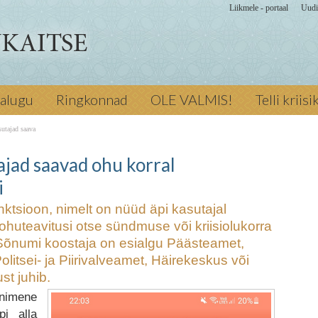
Liikmele - portaal
Uudi
on, nimelt on
jalugu
Ringkonnad
OLE VALMIS!
Telli kriis
utomaatseid
olukorra
„Ole
sutajad saava
koostaja on
ee olla ka nt
tajad saavad ohu korral
skus või mõni muu
i
022 ← Eelmine
ilises
funktsioon, nimelt on nüüd äpi kasutajal
iskodukaitse
huteavitusi otse sündmuse või kriisiolukorra
Sõnumi koostaja on esialgu Päästeamet,
 kasutajad saavad
olitsei- ja Piirivalveamet, Häirekeskus või
t juhib.
inimene
pi alla