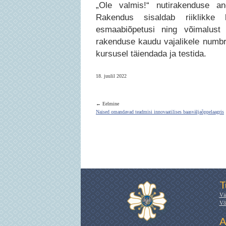
„Ole valmis!“ nutirakenduse an
Rakendus sisaldab riiklikke kä
esmaabiõpetusi ning võimalust o
rakenduse kaudu vajalikele numbri
kursusel täiendada ja testida.
18. juulil 2022
← Eelmine
Naised omandavad teadmisi innovaatilises baasväljaõppelaagris
T
Vä
Võ
A