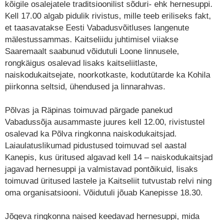
kõigile osalejatele traditsioonilist sõduri- ehk hernesuppi.
Kell 17.00 algab pidulik rivistus, mille teeb eriliseks fakt,
et taasavatakse Eesti Vabadusvõitluses langenute
mälestussammas. Kaitseliidu juhtimisel viiakse
Saaremaalt saabunud võidutuli Loone linnusele,
rongkäigus osalevad lisaks kaitseliitlaste,
naiskodukaitsejate, noorkotkaste, kodutütarde ka Kohila
piirkonna seltsid, ühendused ja linnarahvas.
Põlvas ja Räpinas toimuvad pärgade panekud
Vabadussõja ausammaste juures kell 12.00, rivistustel
osalevad ka Põlva ringkonna naiskodukaitsjad.
Laiaulatuslikumad pidustused toimuvad sel aastal
Kanepis, kus üritused algavad kell 14 – naiskodukaitsjad
jagavad hernesuppi ja valmistavad pontðikuid, lisaks
toimuvad üritused lastele ja Kaitseliit tutvustab relvi ning
oma organisatsiooni. Võidutuli jõuab Kanepisse 18.30.
Jõgeva ringkonna naised keedavad hernesuppi, mida