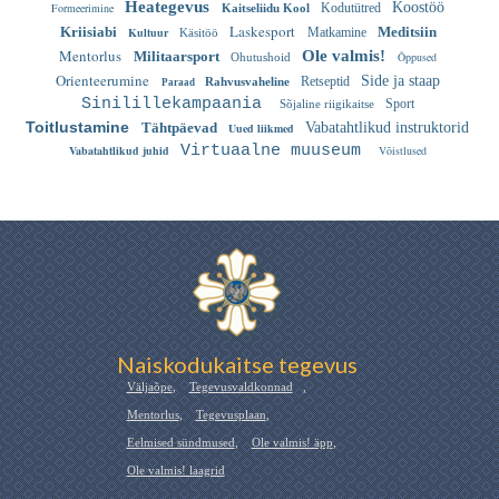
Heategevus
Koostöö
Formeerimine
Kodutütred
Kaitseliidu Kool
Laskesport
Kriisiabi
Meditsiin
Kultuur
Matkamine
Käsitöö
Mentorlus
Ole valmis!
Militaarsport
Õppused
Ohutushoid
Orienteerumine
Side ja staap
Retseptid
Rahvusvaheline
Paraad
Sinilillekampaania
Sport
Sõjaline riigikaitse
Toitlustamine
Tähtpäevad
Vabatahtlikud instruktorid
Uued liikmed
Virtuaalne muuseum
Vabatahtlikud juhid
Võistlused
Naiskodukaitse tegevus
Väljaõpe
,
Tegevusvaldkonnad
,
Mentorlus
,
Tegevusplaan
,
Eelmised sündmused
,
Ole valmis! äpp
,
Ole valmis! laagrid