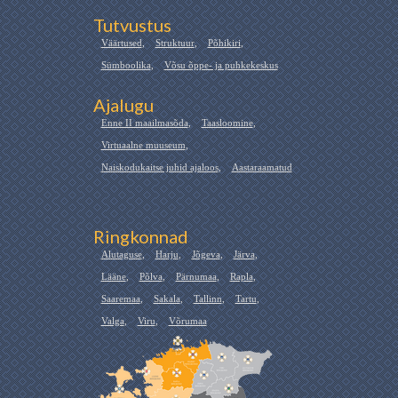
Tutvustus
Väärtused
,
Struktuur
,
Põhikiri
,
Sümboolika
,
Võsu õppe- ja puhkekeskus
Ajalugu
Enne II maailmasõda
,
Taasloomine
,
Virtuaalne muuseum
,
Naiskodukaitse juhid ajaloos
,
Aastaraamatud
Ringkonnad
Alutaguse
,
Harju
,
Jõgeva
,
Järva
,
Lääne
,
Põlva
,
Pärnumaa
,
Rapla
,
Saaremaa
,
Sakala
,
Tallinn
,
Tartu
,
Valga
,
Viru
,
Võrumaa