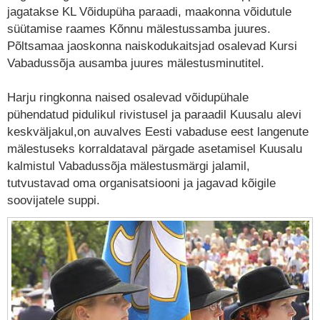
jagatakse KL Võidupüha paraadi, maakonna võidutule
süütamise raames Kõnnu mälestussamba juures.
Põltsamaa jaoskonna naiskodukaitsjad osalevad Kursi
Vabadussõja ausamba juures mälestusminutitel.
Harju ringkonna naised osalevad võidupühale
pühendatud pidulikul rivistusel ja paraadil Kuusalu alevi
keskväljakul,on auvalves Eesti vabaduse eest langenute
mälestuseks korraldataval pärgade asetamisel Kuusalu
kalmistul Vabadussõja mälestusmärgi jalamil,
tutvustavad oma organisatsiooni ja jagavad kõigile
soovijatele suppi.