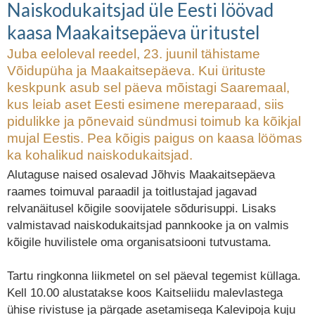
Naiskodukaitsjad üle Eesti löövad
üritustel
kaasa Maakaitsepäeva üritustel
Juba eeloleval reedel, 23. juunil tähistame
Võidupüha ja Maakaitsepäeva. Kui ürituste
keskpunk asub sel päeva mõistagi Saaremaal,
kus leiab aset Eesti esimene mereparaad, siis
pidulikke ja põnevaid sündmusi toimub ka kõikjal
mujal Eestis. Pea kõigis paigus on kaasa löömas
ka kohalikud naiskodukaitsjad.
Alutaguse naised osalevad Jõhvis Maakaitsepäeva
raames toimuval paraadil ja toitlustajad jagavad
relvanäitusel kõigile soovijatele sõdurisuppi. Lisaks
valmistavad naiskodukaitsjad pannkooke ja on valmis
kõigile huvilistele oma organisatsiooni tutvustama.
Tartu ringkonna liikmetel on sel päeval tegemist küllaga.
Kell 10.00 alustatakse koos Kaitseliidu malevlastega
ühise rivistuse ja pärgade asetamisega Kalevipoja kuju