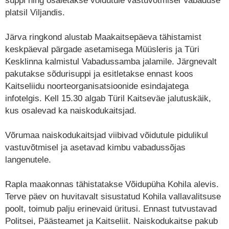
suppi ning osaletakse võidutule vastuvõtmisel Vabaduse
platsil Viljandis.
Järva ringkond alustab Maakaitsepäeva tähistamist
keskpäeval pärgade asetamisega Müüsleris ja Türi
Kesklinna kalmistul Vabadussamba jalamile. Järgnevalt
pakutakse sõdurisuppi ja esitletakse ennast koos
Kaitseliidu noorteorganisatsioonide esindajatega
infotelgis. Kell 15.30 algab Türil Kaitseväe jalutuskäik,
kus osalevad ka naiskodukaitsjad.
Võrumaa naiskodukaitsjad viibivad võidutule pidulikul
vastuvõtmisel ja asetavad kimbu vabadussõjas
langenutele.
Rapla maakonnas tähistatakse Võidupüha Kohila alevis.
Terve päev on huvitavalt sisustatud Kohila vallavalitsuse
poolt, toimub palju erinevaid üritusi. Ennast tutvustavad
Politsei, Päästeamet ja Kaitseliit. Naiskodukaitse pakub