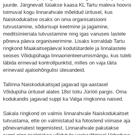
juurde. Järgnevalt lüüakse kaasa KL Tartu maleva hoovis
toimuval kogu linnarahvale mõeldud üritusel, kus
Naiskodukaitse osaks on oma organisatsiooni
tutvustamine, sõdurisupi keetmine ja jagamine,
meditsiinieriala tutvustamine ning igas vanuses lastele
põneva päeva organiseerimine. Lisaks korraldab Tartu
ringkond Maakaitsepäeval kodutütardele ja linnalastele
seoses Võidupühaga linnaorienteerumismängu, kus tuleb
läbida erinevad kontrollpunktid, milles on vaja täita
erinevaid ajaloohõngulisi ülesandeid.
Tallinna Naiskodukaitsjad jagavad iga-aastasel
Võidupüha üritusel alates 18st toitu Jüriöö pargis. Oma
kodukandis jagavad suppi ka Valga ringkonna naised.
Sakala ringkond on valmis linnarahvale Naiskodukaitset
tutvustama, ette on valmistatud ka fotostend viimase aja
põnevamatest tegemistest. Linnarahvale pakutakse