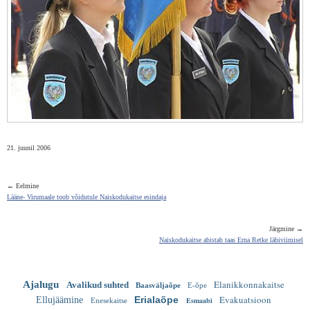
21. juunil 2006
← Eelmine
Lääne- Virumaale toob võidutule Naiskodukaitse esindaja
Järgmine →
Naiskodukaitse abistab taas Erna Retke läbiviimisel
Elanikkonnakaitse
Ajalugu
Avalikud suhted
Baasväljaõpe
E-õpe
Evakuatsioon
Erialaõpe
Ellujäämine
Esmaabi
Enesekaitse