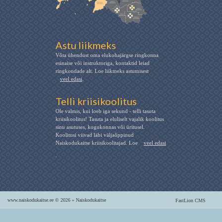
Astu liikmeks
Võta ühendust oma elukohajärgse ringkonna
esinaise või instruktoriga, kontaktid leiad
ringkondade alt. Loe liikmeks astumisest
veel edasi
.
Telli kriisikoolitus
Ole valmis, kui loeb iga sekund - telli tasuta
kriisikoolitus! Tasuta ja eluliselt vajalik koolitus
sinu asutuses, kogukonnas või üritusel.
Koolitusi viivad läbi väljaõppinud
Naiskodukaitse kriisikoolitajad. Loe
veel edasi
.
www.naiskodukaitse.ee © 2026 » Naiskodukaitse
FastLion CMS