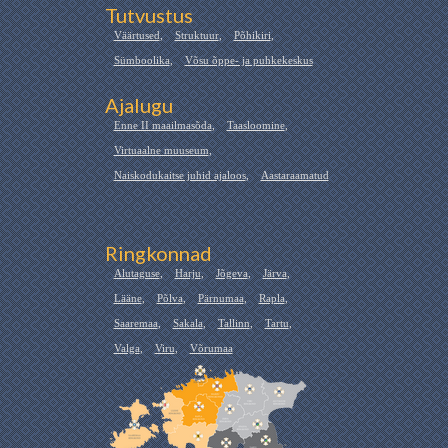
Tutvustus
Väärtused
,
Struktuur
,
Põhikiri
,
Sümboolika
,
Võsu õppe- ja puhkekeskus
Ajalugu
Enne II maailmasõda
,
Taasloomine
,
Virtuaalne muuseum
,
Naiskodukaitse juhid ajaloos
,
Aastaraamatud
Ringkonnad
Alutaguse
,
Harju
,
Jõgeva
,
Järva
,
Lääne
,
Põlva
,
Pärnumaa
,
Rapla
,
Saaremaa
,
Sakala
,
Tallinn
,
Tartu
,
Valga
,
Viru
,
Võrumaa