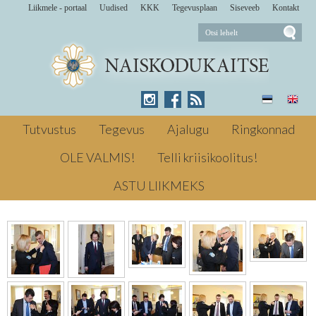
Liikmele - portaal
Uudised
KKK
Tegevusplaan
Siseveeb
Kontakt
16/23
Anname au! 2017
Tutvustus
Tegevus
Ajalugu
Ringkonnad
OLE VALMIS!
Telli kriisikoolitus!
Anname au! 2017
ASTU LIIKMEKS