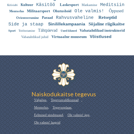
Käsitöö
Laskesport
Meditsiin
Kriisiabi
Kultuur
Matkamine
Militaarsport
Ole valmis!
Õppused
Ohutushoid
Mentorlus
Retseptid
Rahvusvaheline
Paraad
Orienteerumine
Sinilillekampaania
Sõjaline riigikaitse
Side ja staap
Tähtpäevad
Vabatahtlikud instruktorid
Sport
Toitlustamine
Uued liikmed
Võistlused
Virtuaalne muuseum
Vabatahtlikud juhid
Naiskodukaitse tegevus
Väljaõpe
,
Tegevusvaldkonnad
,
Mentorlus
,
Tegevusplaan
,
Eelmised sündmused
,
Ole valmis! äpp
,
Ole valmis! laagrid