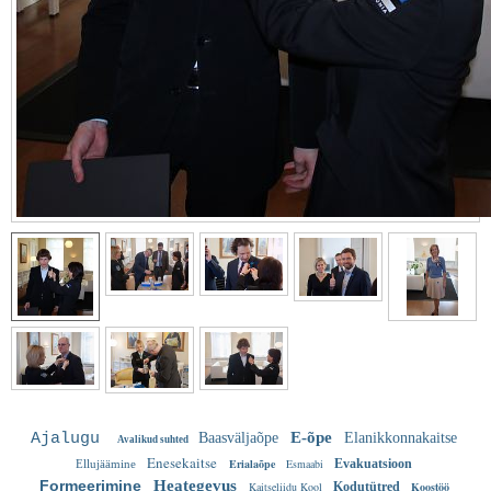
E-õpe
Ajalugu
Baasväljaõpe
Elanikkonnakaitse
Avalikud suhted
Enesekaitse
Erialaõpe
Esmaabi
Evakuatsioon
Ellujäämine
Formeerimine
Heategevus
Kaitseliidu Kool
Kodutütred
Koostöö