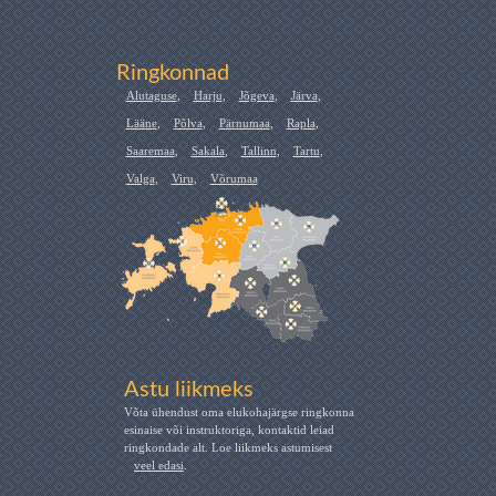
Ringkonnad
Alutaguse
,
Harju
,
Jõgeva
,
Järva
,
Lääne
,
Põlva
,
Pärnumaa
,
Rapla
,
Saaremaa
,
Sakala
,
Tallinn
,
Tartu
,
Valga
,
Viru
,
Võrumaa
Astu liikmeks
Võta ühendust oma elukohajärgse ringkonna
esinaise või instruktoriga, kontaktid leiad
ringkondade alt. Loe liikmeks astumisest
veel edasi
.