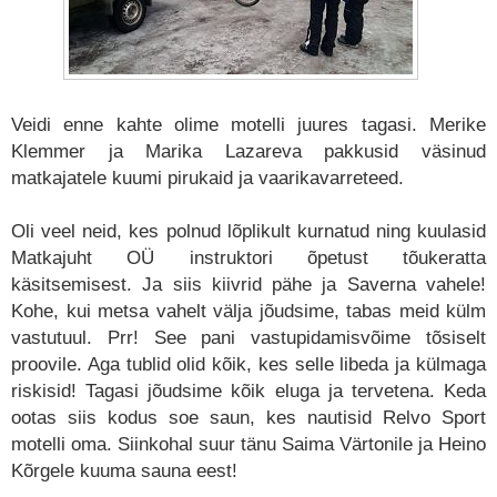
Veidi enne kahte olime motelli juures tagasi. Merike
Klemmer ja Marika Lazareva pakkusid väsinud
matkajatele kuumi pirukaid ja vaarikavarreteed.
Oli veel neid, kes polnud lõplikult kurnatud ning kuulasid
Matkajuht OÜ instruktori õpetust tõukeratta
käsitsemisest. Ja siis kiivrid pähe ja Saverna vahele!
Kohe, kui metsa vahelt välja jõudsime, tabas meid külm
vastutuul. Prr! See pani vastupidamisvõime tõsiselt
proovile. Aga tublid olid kõik, kes selle libeda ja külmaga
riskisid! Tagasi jõudsime kõik eluga ja tervetena. Keda
ootas siis kodus soe saun, kes nautisid Relvo Sport
motelli oma. Siinkohal suur tänu Saima Värtonile ja Heino
Kõrgele kuuma sauna eest!