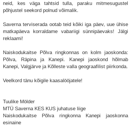
neid, kes väga tahtsid tulla, paraku mitmesugustel
põhjustel seekord polnud võimalik.
Saverna terviserada ootab teid kõiki iga päev, uue ühise
matkapäeva korraldame vabariigi sünnipäevaks! Jälgi
reklaami!
Naiskodukaitse Põlva ringkonnas on kolm jaoskonda:
Põlva, Räpina ja Kanepi. Kanepi jaoskond hõlmab
Kanepi, Valgjärve ja Kõlleste valla geograafilist piirkonda.
Veelkord tänu kõigile kaasalööjatele!
Tuulike Mölder
MTÜ Saverna KES KUS juhatuse liige
Naiskodukaitse Põlva ringkonna Kanepi jaoskonna
esinaine