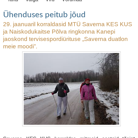
Ühenduses peitub jõud
29. jaanuaril korraldasid MTÜ Saverna KES KUS
ja Naiskodukaitse Põlva ringkonna Kanepi
jaoskond tervisespordiürituse „Saverna duatlon
meie moodi”.