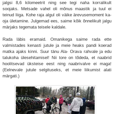
jalgsi 8,6 kilomeetrit ning see tegi naha korralikult
soojaks. Metsade vahel oli mõnus maastik ja tuul ei
teinud liiga. Kohe raja algul oli väike ärevusemoment ka-
oja ületamine. Julgemad ees, saime kõik õnnelikult jalgu
märjaks tegemata teisele kaldale.
Rada läbis eramaid. Omanikega saime rada ette
valmistades kenasti jutule ja meie heaks pandi koerad
matka ajaks kinni. Suur tänu Ala- Orava rahvale ja edu
talukoha ülesehitamisel! Nii tore on tõdeda, et naabrid
hoolitsevad üksteise eest ning naabrivalve ei maga!
(Eelnevale jutule selgituseks, et meie liikumist alati
märgati.)