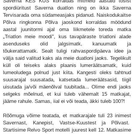
Saverna KES KUS korraldas mitmeid aastaid tõsist
spordiüritust Saverna duatlon ning on ikka Saverna
Tervisarada oma südameasjaks pidanud. Naiskodukaitse
Põlva ringkonna Põlva jaoskond korraldas möödund
aastal juunitormi ajal oma liikmetele toreda matka
„Triatlon meie moodi”, kus tavapäraste triatloni alade
asenduseks olid jalgsimatk, kanuumatk ja
tõukerattamatk. Sealt tuligi rahvaspordipäeva idee ja
välja said valitud kaks ala meie duatloni jaoks. Tegelikult
küll oli teiseks alaks plaanis lumeräätsamatk, kuid
lumeoludega polnud just kiita. Kangesti oleks tahtnud
suusarajal suusatada, katsetada lumeräätsasid, tiigil
uisutada ja/või mäenõlval tuubitada... Olime endi jaoks
selgeks mõelnud, et kui tuleb vähemalt 15 matkajat,
jääme rahule. Samas, iial ei või teada, äkki tuleb 100?!
Rõõmuga võime teatada, et matkarajale tuli 23 inimest
Savernast, Kanepist, Vastse-Kuustest ja Põlvast.
Startisime Relvo Sport motelli juurest kell 12. Matkasime