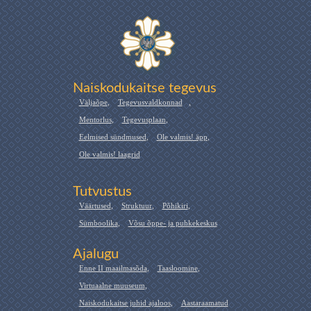
Naiskodukaitse tegevus
Väljaõpe
,
Tegevusvaldkonnad
,
Mentorlus
,
Tegevusplaan
,
Eelmised sündmused
,
Ole valmis! äpp
,
Ole valmis! laagrid
Tutvustus
Väärtused
,
Struktuur
,
Põhikiri
,
Sümboolika
,
Võsu õppe- ja puhkekeskus
Ajalugu
Enne II maailmasõda
,
Taasloomine
,
Virtuaalne muuseum
,
Naiskodukaitse juhid ajaloos
,
Aastaraamatud