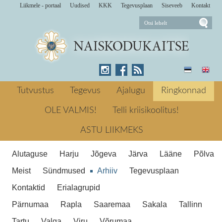
Liikmele - portaal
Uudised
KKK
Tegevusplaan
Siseveeb
Kontakt
29. jaanuaril korraldasid MTÜ Saverna
KES KUS ja Naiskodukaitse Põlva
Tutvustus
Tegevus
Ajalugu
Ringkonnad
ringkonna Kanepi jaoskond
tervisespordiürituse „Saverna duatlon
OLE VALMIS!
Telli kriisikoolitus!
Ühenduses peitub jõud
meie moodi”. 2017 ← Eelmine
ASTU LIIKMEKS
Naiskodukaitse Kanepi jaoskond - 10
aastat Järgmine → Eesti Vabariik 99
Alutaguse
Harju
Jõgeva
Järva
Lääne
Põlva
Ühenduses peitub jõud
Meist
Sündmused
Arhiiv
Tegevusplaan
Kontaktid
Erialagrupid
Pärnumaa
Rapla
Saaremaa
Sakala
Tallinn
Tartu
Valga
Viru
Võrumaa