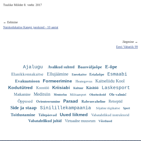
Tuulike Mölder 8. veebr. 2017
← Eelmine
Naiskodukaitse Kanepi jaoskond - 10 aastat
Järgmine →
Eesti Vabariik 99
E-õpe
Ajalugu
Baasväljaõpe
Avalikud suhted
Elanikkonnakaitse
Ellujäämine
Esmaabi
Erialaõpe
Enesekaitse
Formeerimine
Evakuatsioon
Kaitseliidu Kool
Heategevus
Kodutütred
Kriisiabi
Laskesport
Koostöö
Käsitöö
Kultuur
Meditsiin
Matkamine
Militaarsport
Ohutushoid
Ole valmis!
Mentorlus
Õppused
Paraad
Retseptid
Orienteerumine
Rahvusvaheline
Side ja staap
Sinilillekampaania
Sõjaline riigikaitse
Sport
Uued liikmed
Toitlustamine
Tähtpäevad
Vabatahtlikud instruktorid
Vabatahtlikud juhid
Virtuaalne muuseum
Võistlused