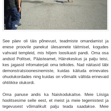
See päev oli täis põnevust, teadmiste omandamist ja
enese proovile panekut ülesannete täitmisel, kogudes
vahvaid templeid, mis hiljem loosikasti pandi. Oma osa
andsid Politsei, Päästeamet, Häirekeskus ja palju teisi,
kes jagasid infomaterjali oma telkides. Nad näitasid läbi
demonstratsioonesinemiste, kuidas käituda erinevates
ohuolukordades ning kuidas on võimalik vältida erinevaid
ohtilikke olukordi.
Oma panuse andis ka Naiskodukaitse. Meie Liisiga
hoolitsesime selle eest, et meist ja meie tegemistest ja
tegevusest võimalikult palju teada saadakse. Meie