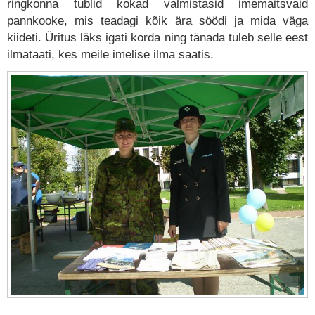
ringkonna tublid kokad valmistasid imemaitsvaid
pannkooke, mis teadagi kõik ära söödi ja mida väga
kiideti. Üritus läks igati korda ning tänada tuleb selle eest
ilmataati, kes meile imelise ilma saatis.