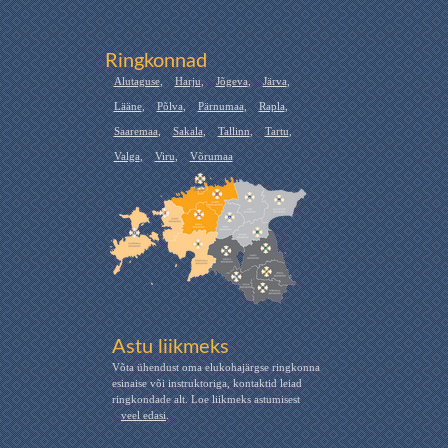
Ringkonnad
Alutaguse
,
Harju
,
Jõgeva
,
Järva
,
Lääne
,
Põlva
,
Pärnumaa
,
Rapla
,
Saaremaa
,
Sakala
,
Tallinn
,
Tartu
,
Valga
,
Viru
,
Võrumaa
Astu liikmeks
Võta ühendust oma elukohajärgse ringkonna
esinaise või instruktoriga, kontaktid leiad
ringkondade alt. Loe liikmeks astumisest
veel edasi
.