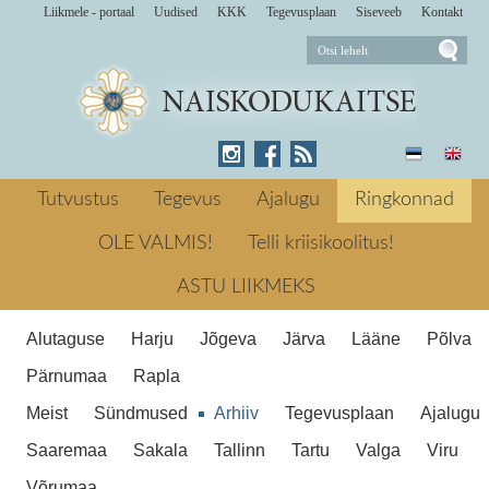
Liikmele - portaal
Uudised
KKK
Tegevusplaan
Siseveeb
Kontakt
24. augustil toimus Raplas Karmani poe
ees ohutuspäev, kus mõistagi oli
Tutvustus
Tegevus
Ajalugu
Ringkonnad
osalemas ka Naiskodukaitse Rapla
ringkond. augustil 2013 ← Eelmine Rapla
OLE VALMIS!
Telli kriisikoolitus!
Raplas peeti ohutuspäeva
jaoskonnal on nina juba üle laua ääre
ASTU LIIKMEKS
Järgmine → Raplast Rakverre ja tagasi
Raplas peeti ohutuspäeva
Alutaguse
Harju
Jõgeva
Järva
Lääne
Põlva
Pärnumaa
Rapla
Meist
Sündmused
Arhiiv
Tegevusplaan
Ajalugu
Saaremaa
Sakala
Tallinn
Tartu
Valga
Viru
Võrumaa