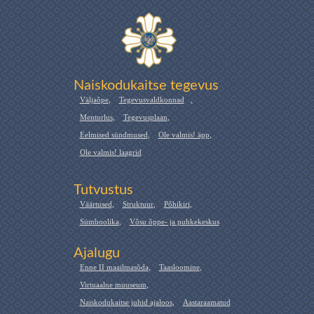
Naiskodukaitse tegevus
Väljaõpe
,
Tegevusvaldkonnad
,
Mentorlus
,
Tegevusplaan
,
Eelmised sündmused
,
Ole valmis! äpp
,
Ole valmis! laagrid
Tutvustus
Väärtused
,
Struktuur
,
Põhikiri
,
Sümboolika
,
Võsu õppe- ja puhkekeskus
Ajalugu
Enne II maailmasõda
,
Taasloomine
,
Virtuaalne muuseum
,
Naiskodukaitse juhid ajaloos
,
Aastaraamatud