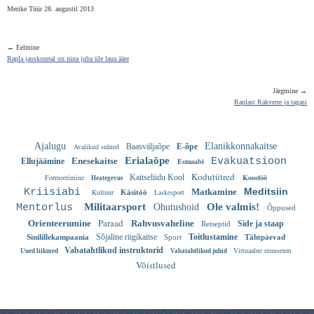
Merike Tüür 28. augustil 2013
← Eelmine
Rapla jaoskonnal on nina juba üle laua ääre
Järgmine →
Raplast Rakverre ja tagasi
Ajalugu
Elanikkonnakaitse
Avalikud suhted
Baasväljaõpe
E-õpe
Erialaõpe
Enesekaitse
Evakuatsioon
Ellujäämine
Esmaabi
Kodutütred
Formeerimine
Kaitseliidu Kool
Koostöö
Heategevus
Meditsiin
Kriisiabi
Matkamine
Kultuur
Laskesport
Käsitöö
Militaarsport
Ole valmis!
Mentorlus
Ohutushoid
Õppused
Paraad
Orienteerumine
Rahvusvaheline
Side ja staap
Retseptid
Sõjaline riigikaitse
Toitlustamine
Sinilillekampaania
Sport
Tähtpäevad
Vabatahtlikud instruktorid
Virtuaalne muuseum
Uued liikmed
Vabatahtlikud juhid
Võistlused