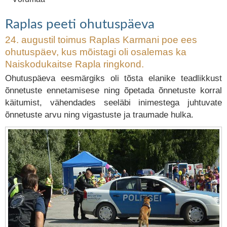
Raplas peeti ohutuspäeva
24. augustil toimus Raplas Karmani poe ees
ohutuspäev, kus mõistagi oli osalemas ka
Naiskodukaitse Rapla ringkond.
Ohutuspäeva eesmärgiks oli tõsta elanike teadlikkust
õnnetuste ennetamisese ning õpetada õnnetuste korral
käitumist, vähendades seeläbi inimestega juhtuvate
õnnetuste arvu ning vigastuste ja traumade hulka.