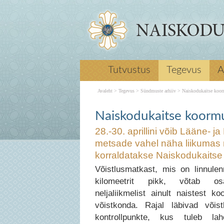
28. -30. aprillini võib Lääne- ja Harj
Tutvustus
Tegevus
A
Noarootsi ja Padise metsade vahel n
maskeerunud naisi, sest juba 21. kor
Avaleht
>
Tegevus
>
Sündmuste arhiiv
>
Naiskodukaitse koor
Naiskodukaitse koormusmatk. aprilli
Naiskodukaitse koormusmatkale st
Naiskodukaitse laskevõistluse esiko
Naiskodukaitse koormu
Alutaguse ringkond Järgmine → Nais
28.-30. aprillini võib Lääne- 
korraldati orkaan
Naiskodukaitse ko
metsade vahel näha liikumas 
stardib 18 võistkonda
korraldatakse Naiskodukaits
Võistlusmatkast, mis on linnulen
kilomeetrit pikk, võtab 
neljaliikmelist ainult naistest ko
võistkonda. Rajal läbivad võis
kontrollpunkte, kus tuleb lah