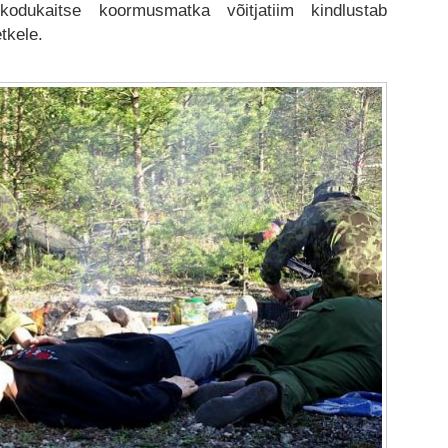
skodukaitse koormusmatka võitjatiim kindlustab
tkele.