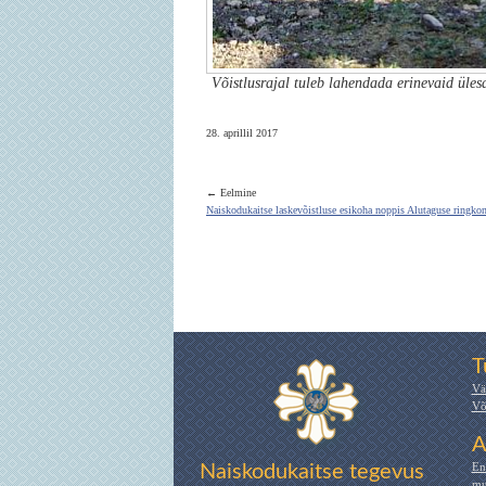
Võistlusrajal tuleb lahendada erinevaid üle
28. aprillil 2017
← Eelmine
Naiskodukaitse laskevõistluse esikoha noppis Alutaguse ringko
T
Vä
Võ
A
En
Naiskodukaitse tegevus
mu