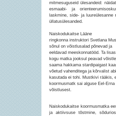
mitmesuguseid ülesandeid: näidat
esmaabi- ja orienteerumisosku
laskmine, side- ja luureülesanne 
üllatusülesanded.
Naiskodukaitse Lääne
ringkonna instruktori Svetlana Mus
sõnul on võistlusalad põnevad ja
eeldavad meeskonnatööd. Ta lisas,
kogu matka jooksul peavad võistle
saama hakkama stardipaigast kaa
võetud vahenditega ja kõrvalist ab
kasutada ei tohi. Mustkivi rääkis, 
koormusmatk sai alguse Eel-Erna
võistlusest.
Naiskodukaitse koormusmatka eesm
ja aktiivsuse tõstmine, sõdurios