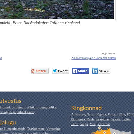
sandeid. Foto: Naiskodukaitse Tallinna ringkond
Järgmine →
nd
Naiskodukaitsjatele korraldati orkaan
utvustus
ärtused
,
Struktuur
,
Põhikiri
,
Sümboolika
,
Ringkonnad
su õppe- ja puhkekeskus
Alutaguse
,
Harju
,
Jõgeva
,
Järva
,
Lääne
,
Põlv
Pärnumaa
,
Rapla
,
Saaremaa
,
Sakala
,
Tallinn
,
jalugu
Tartu
,
Valga
,
Viru
,
Võrumaa
ne II maailmasõda
,
Taasloomine
,
Virtuaalne
useum
,
Naiskodukaitse juhid ajaloos
,