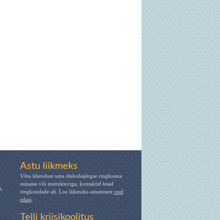
Astu liikmeks
Võta ühendust oma elukohajärgse ringkonna
esinaise või instruktoriga, kontaktid leiad
a
,
ringkondade alt. Loe liikmeks astumisest
veel
edasi
.
Telli kriisikoolitus