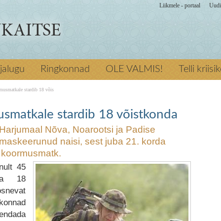
Liikmele - portaal
Uudi
umaal Nõva,
jalugu
Ringkonnad
OLE VALMIS!
Telli kriisi
äha liikumas
da korraldatakse
musmatkale stardib 18 võis
l 2017 ← Eelmine
ardib 18
ha noppis
smatkale stardib 18 võistkonda
kodukaitsjatele
ja Harjumaal Nõva, Noarootsi ja Padise
ormusmatkale
maskeerunud naisi, sest juba 21. korda
e koormusmatk.
nult 45
osa 18
osnevat
tkonnad
endada