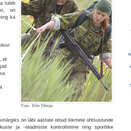
a tuleb
si, on
ning ka
tkivi
K
 et
jad
sa
i
et
Foto: Triin Tõitoja
ärgiks on läbi aastate olnud liikmete ühtsustunde
kuste ja –teadmiste kontrollimine ning sportlike