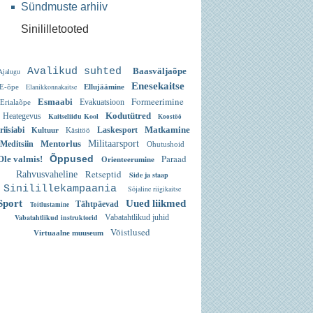
Sündmuste arhiiv
Sinililletooted
Avalikud suhted
Baasväljaõpe
Ajalugu
Enesekaitse
Elanikkonnakaitse
E-õpe
Ellujäämine
Formeerimine
Esmaabi
Evakuatsioon
Erialaõpe
Kodutütred
Heategevus
Kaitseliidu Kool
Koostöö
Matkamine
riisiabi
Laskesport
Kultuur
Käsitöö
Mentorlus
Militaarsport
Meditsiin
Ohutushoid
Paraad
Õppused
Ole valmis!
Orienteerumine
Retseptid
Rahvusvaheline
Side ja staap
Sinilillekampaania
Sõjaline riigikaitse
Sport
Uued liikmed
Tähtpäevad
Toitlustamine
Vabatahtlikud instruktorid
Vabatahtlikud juhid
Võistlused
Virtuaalne muuseum