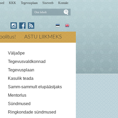
sed
KKK
Tegevusplaan
Siseveeb
Kontakt
Otsi
lehelt
Press for Otsi lehelt
koolitus!
ASTU LIIKMEKS
Väljaõpe
Tegevusvaldkonnad
Tegevusplaan
Kasulik teada
Samm-sammult elupäästjaks
Mentorlus
Sündmused
Ringkondade sündmused