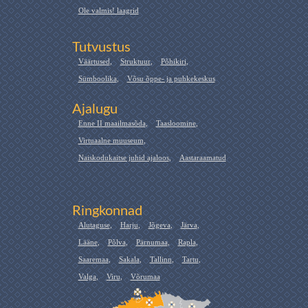
Ole valmis! laagrid
Tutvustus
Väärtused
,
Struktuur
,
Põhikiri
,
Sümboolika
,
Võsu õppe- ja puhkekeskus
Ajalugu
Enne II maailmasõda
,
Taasloomine
,
Virtuaalne muuseum
,
Naiskodukaitse juhid ajaloos
,
Aastaraamatud
Ringkonnad
Alutaguse
,
Harju
,
Jõgeva
,
Järva
,
Lääne
,
Põlva
,
Pärnumaa
,
Rapla
,
Saaremaa
,
Sakala
,
Tallinn
,
Tartu
,
Valga
,
Viru
,
Võrumaa