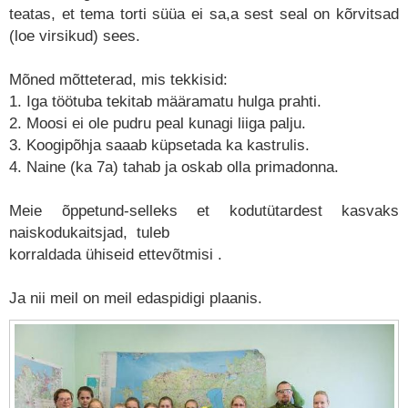
teatas, et tema torti süüa ei sa,a sest seal on kõrvitsad
(loe virsikud) sees.
Mõned mõtteterad, mis tekkisid:
1. Iga töötuba tekitab määramatu hulga prahti.
2. Moosi ei ole pudru peal kunagi liiga palju.
3. Koogipõhja saaab küpsetada ka kastrulis.
4. Naine (ka 7a) tahab ja oskab olla primadonna.
Meie õppetund-selleks et kodutütardest kasvaks
naiskodukaitsjad, tuleb
korraldada ühiseid ettevõtmisi .
Ja nii meil on meil edaspidigi plaanis.