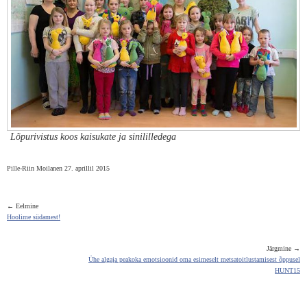
Lõpurivistus koos kaisukate ja sinililledega
Pille-Riin Moilanen 27. aprillil 2015
← Eelmine
Hoolime südamest!
Järgmine →
Ühe algaja peakoka emotsioonid oma esimeselt metsatoitlustamisest õppusel
HUNT15