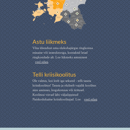
Astu liikmeks
Võta ühendust oma elukohajärgse ringkonna
esinaise või instruktoriga, kontaktid leiad
ringkondade alt. Loe liikmeks astumisest
veel edasi
.
Telli kriisikoolitus
Ole valmis, kui loeb iga sekund - telli tasuta
kriisikoolitus! Tasuta ja eluliselt vajalik koolitus
sinu asutuses, kogukonnas või üritusel.
Koolitusi viivad läbi väljaõppinud
Naiskodukaitse kriisikoolitajad. Loe
veel edasi
.