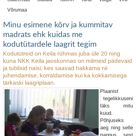
Võrumaa
Minu esimene kõrv ja kummitav
madrats ehk kuidas me
kodutütardele laagrit tegim
Kodutütreid on Keila rühmas juba üle 20 ning
kuna NKK Keila jaoskonnas on mitmeid pädevaid
ja tublisid naisi, kes saavad hakkama nii
juhendamise, korraldamise kui ka kokkamisega
tärkaski laagriplaan.
Plaanist
tegelikkuseni
läks mitu
kuud.
Põhjuseks
aeg ning selle
nappus, sest