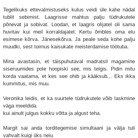
Tegelikuks ettevalmistuseks kulus veidi üle kahe nädal
tublit sebimist. Laagrisse mahtus palju tüdrukutele
põnevat ja sobivat. Loodan, et laagris olijatel oli sama
huvitav kui meil korraldajatel. Kertu õmbles oma elu
esimese kõrva. Jänesekõrva. Ja peale seda kohe palju
muudki, sest toimus kaisukate meisterdamise töötuba.
Mina avastasin, et täispuhutaval madratsil magamine
siseruumides pole hoopiski see, mis telgis. Pidin mitu
korda vaatama, et kes see ohib ja kääksub... Eks ikka
kummitus, mis muu.
Veronika leidis, et ka suurtele tüdrukutele võib laskmine
väga meeldida
kui ainult julgus kokku võtta ja algust teha.
Margit sai anda torditegemise simultaani ja välja tuli
vahvalt kuigi üks neiu