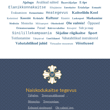
Ajalugu
Avalikud suhted
E-õpe
Baasväljaõpe
Elanikkonnakaitse
Ellujäämine
Esmaabi
Erialaõpe
Enesekaitse
Kaitseliidu Kool
Heategevus
Evakuatsioon
Formeerimine
Kultuur
Matkamine
Kodutütred
Koostöö
Laskesport
Kriisiabi
Käsitöö
Ole valmis!
Õppused
Mentorlus
Militaarsport
Ohutushoid
Meditsiin
Paraad
Rahvusvaheline
Retseptid
Side ja staap
Orienteerumine
Sõjaline riigikaitse
Sport
Sinilillekampaania
Toitlustamine
Vabatahtlikud instruktorid
Tähtpäevad
Uued liikmed
Vabatahtlikud juhid
Võistlused
Virtuaalne muuseum
Naiskodukaitse tegevus
Väljaõpe
,
Tegevusvaldkonnad
,
Mentorlus
,
Tegevusplaan
,
Eelmised sündmused
,
Ole valmis! äpp
,