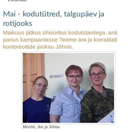
Mai - kodutütred, talgupäev ja
rotijooks
Maikuus jätkus ühisüritus kodutütardega, anti
panus kampaaniasse Teeme ära ja korraldati
kontorirottide jooksu Jõhvis.
Merilin, Ave ja Jelena.