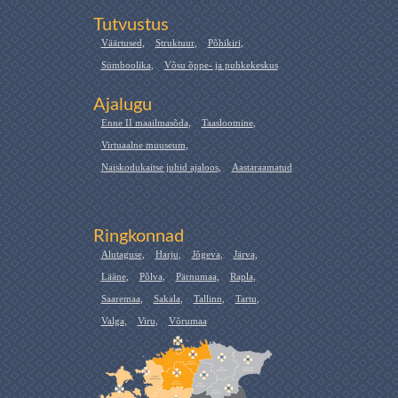
Tutvustus
Väärtused
,
Struktuur
,
Põhikiri
,
Sümboolika
,
Võsu õppe- ja puhkekeskus
Ajalugu
Enne II maailmasõda
,
Taasloomine
,
Virtuaalne muuseum
,
Naiskodukaitse juhid ajaloos
,
Aastaraamatud
Ringkonnad
Alutaguse
,
Harju
,
Jõgeva
,
Järva
,
Lääne
,
Põlva
,
Pärnumaa
,
Rapla
,
Saaremaa
,
Sakala
,
Tallinn
,
Tartu
,
Valga
,
Viru
,
Võrumaa