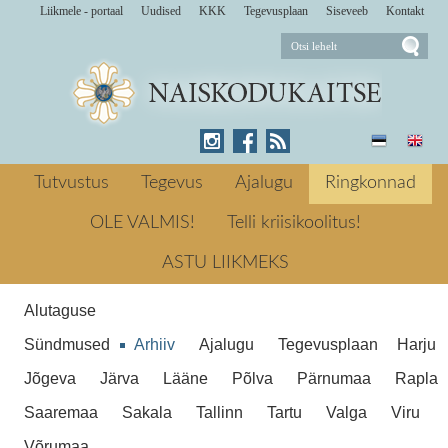
Liikmele - portaal
Uudised
KKK
Tegevusplaan
Siseveeb
Kontakt
Maikuus jätkus ühisüritus kodutütardega,
anti panus kampaaniasse Teeme ära ja
Tutvustus
Tegevus
Ajalugu
Ringkonnad
korraldati kontorirottide jooksu Jõhvis.
mail 2019 Kodutütred ← Eelmine Aprill -
OLE VALMIS!
Telli kriisikoolitus!
Mai - kodutütred, talgupäev
sinilill, võistlused ja parvematk Järgmine
ASTU LIIKMEKS
→ Naiskodukaitse kaaskorraldas üritust
Rat Race
Mai - kodutütred, talgupäev ja
Alutaguse
rotijooks
Sündmused
Arhiiv
Ajalugu
Tegevusplaan
Harju
Jõgeva
Järva
Lääne
Põlva
Pärnumaa
Rapla
Saaremaa
Sakala
Tallinn
Tartu
Valga
Viru
Võrumaa