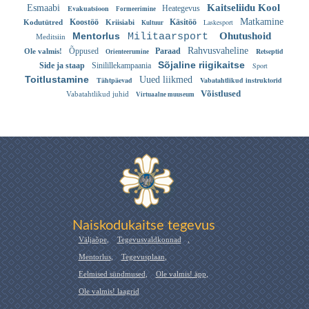
Kaitseliidu Kool
Esmaabi
Evakuatsioon
Heategevus
Formeerimine
Matkamine
Koostöö
Käsitöö
Laskesport
Kodutütred
Kriisiabi
Kultuur
Mentorlus
Ohutushoid
Militaarsport
Meditsiin
Rahvusvaheline
Õppused
Paraad
Retseptid
Ole valmis!
Orienteerumine
Sõjaline riigikaitse
Side ja staap
Sinilillekampaania
Sport
Toitlustamine
Uued liikmed
Tähtpäevad
Vabatahtlikud instruktorid
Võistlused
Vabatahtlikud juhid
Virtuaalne muuseum
Naiskodukaitse tegevus
Väljaõpe
,
Tegevusvaldkonnad
,
Mentorlus
,
Tegevusplaan
,
Eelmised sündmused
,
Ole valmis! äpp
,
Ole valmis! laagrid