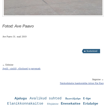
Fotod: Ave Paavo
Ave Paavo 31. mail 2019
Kodutütred
← Eelmine
Aprill - sinilill, võistlused ja parvematk
Järgmine →
Naiskodukaitse kaaskorraldas üritust Rat Race
Ajalugu
Avalikud suhted
E-õpe
Baasväljaõpe
Enesekaitse
Erialaõpe
Elanikkonnakaitse
Ellujäämine