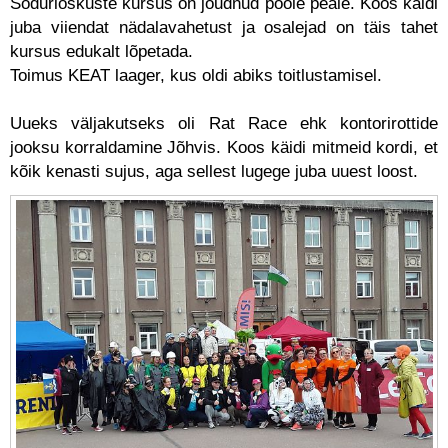
Sõdurioskuste kursus on jõudnud poole peale. Koos käidi
juba viiendat nädalavahetust ja osalejad on täis tahet
kursus edukalt lõpetada.
Toimus KEAT laager, kus oldi abiks toitlustamisel.
Uueks väljakutseks oli Rat Race ehk kontorirottide
jooksu korraldamine Jõhvis. Koos käidi mitmeid kordi, et
kõik kenasti sujus, aga sellest lugege juba uuest loost.