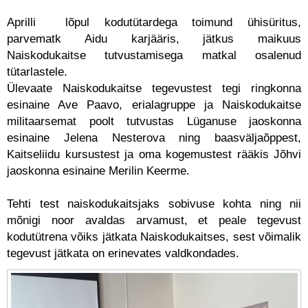
Aprilli
lõpul kodutütardega toimund ühisüritus,
parvematk Aidu karjääris, jätkus maikuus
Naiskodukaitse tutvustamisega matkal osalenud
tütarlastele.
Ülevaate Naiskodukaitse tegevustest tegi ringkonna
esinaine Ave Paavo, erialagruppe ja Naiskodukaitse
militaarsemat poolt tutvustas Lüganuse jaoskonna
esinaine Jelena Nesterova ning baasväljaõppest,
Kaitseliidu kursustest ja oma kogemustest rääkis Jõhvi
jaoskonna esinaine Merilin Keerme.
Tehti test naiskodukaitsjaks sobivuse kohta ning nii
mõnigi noor avaldas arvamust, et peale tegevust
kodutütrena võiks jätkata Naiskodukaitses, sest võimalik
tegevust jätkata on erinevates valdkondades.