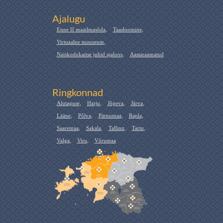
Ajalugu
Enne II maailmasõda
,
Taasloomine
,
Virtuaalne muuseum
,
Naiskodukaitse juhid ajaloos
,
Aastaraamatud
Ringkonnad
Alutaguse
,
Harju
,
Jõgeva
,
Järva
,
Lääne
,
Põlva
,
Pärnumaa
,
Rapla
,
Saaremaa
,
Sakala
,
Tallinn
,
Tartu
,
Valga
,
Viru
,
Võrumaa