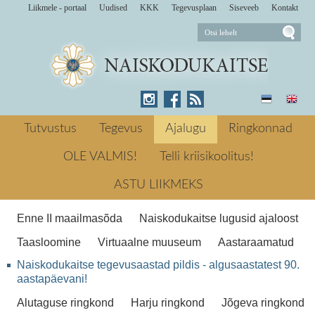
Liikmele - portaal
Uudised
KKK
Tegevusplaan
Siseveeb
Kontakt
Valga ringkond
Tutvustus
Tegevus
Ajalugu
Ringkonnad
OLE VALMIS!
Telli kriisikoolitus!
Valga ringkond
ASTU LIIKMEKS
Enne II maailmasõda
Naiskodukaitse lugusid ajaloost
Taasloomine
Virtuaalne muuseum
Aastaraamatud
Naiskodukaitse tegevusaastad pildis - algusaastatest 90.
aastapäevani!
Alutaguse ringkond
Harju ringkond
Jõgeva ringkond