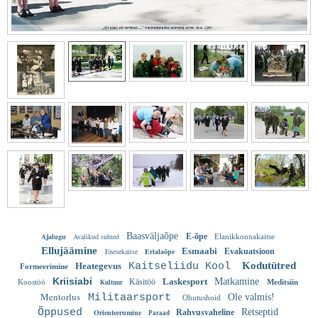
Baasväljaõpe
Ajalugu
Avalikud suhted
E-õpe
Elanikkonnakaitse
Ellujäämine
Esmaabi
Enesekaitse
Erialaõpe
Evakuatsioon
Kodutütred
Heategevus
Kaitseliidu Kool
Formeerimine
Kriisiabi
Laskesport
Matkamine
Käsitöö
Koostöö
Meditsiin
Kultuur
Mentorlus
Militaarsport
Ole valmis!
Ohutushoid
Õppused
Retseptid
Orienteerumine
Rahvusvaheline
Paraad