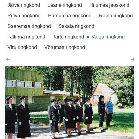
Järva ringkond
Lääne ringkond
Hiiumaa jaoskond
Põlva ringkond
Pärnumaa ringkond
Rapla ringkond
Saaremaa ringkond
Sakala ringkond
Tallinna ringkond
Tartu ringkond
Valga ringkond
Viru ringkond
Võrumaa ringkond