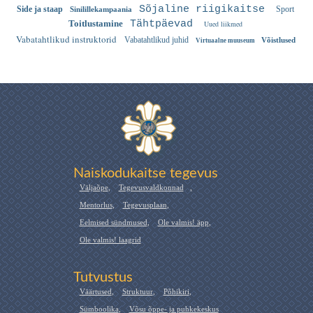
Sõjaline riigikaitse
Side ja staap
Sport
Sinilillekampaania
Toitlustamine
Tähtpäevad
Uued liikmed
Vabatahtlikud instruktorid
Vabatahtlikud juhid
Võistlused
Virtuaalne muuseum
Naiskodukaitse tegevus
Väljaõpe
,
Tegevusvaldkonnad
,
Mentorlus
,
Tegevusplaan
,
Eelmised sündmused
,
Ole valmis! äpp
,
Ole valmis! laagrid
Tutvustus
Väärtused
,
Struktuur
,
Põhikiri
,
Sümboolika
,
Võsu õppe- ja puhkekeskus