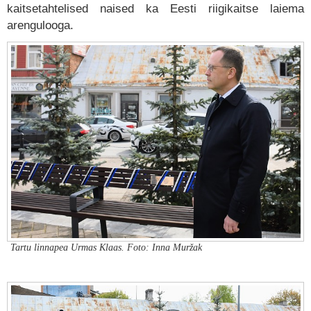
kaitsetahtelised naised ka Eesti riigikaitse laiema
arengulooga.
Tartu linnapea Urmas Klaas. Foto: Inna Muržak