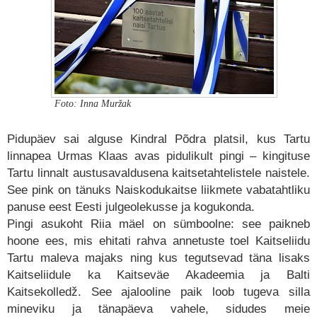
Foto: Inna Muržak
Pidupäev sai alguse Kindral Põdra platsil, kus Tartu
linnapea Urmas Klaas avas pidulikult pingi – kingituse
Tartu linnalt austusavaldusena kaitsetahtelistele naistele.
See pink on tänuks Naiskodukaitse liikmete vabatahtliku
panuse eest Eesti julgeolekusse ja kogukonda.
Pingi asukoht Riia mäel on sümboolne: see paikneb
hoone ees, mis ehitati rahva annetuste toel Kaitseliidu
Tartu maleva majaks ning kus tegutsevad täna lisaks
Kaitseliidule ka Kaitseväe Akadeemia ja Balti
Kaitsekolledž. See ajalooline paik loob tugeva silla
mineviku ja tänapäeva vahele, sidudes meie