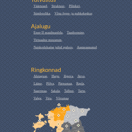
Tutvustus
Väärtused
,
Struktuur
,
Põhikiri
,
Sümboolika
,
Võsu õppe- ja puhkekeskus
Ajalugu
Enne II maailmasõda
,
Taasloomine
,
Virtuaalne muuseum
,
Naiskodukaitse juhid ajaloos
,
Aastaraamatud
Ringkonnad
Alutaguse
,
Harju
,
Jõgeva
,
Järva
,
Lääne
,
Põlva
,
Pärnumaa
,
Rapla
,
Saaremaa
,
Sakala
,
Tallinn
,
Tartu
,
Valga
,
Viru
,
Võrumaa