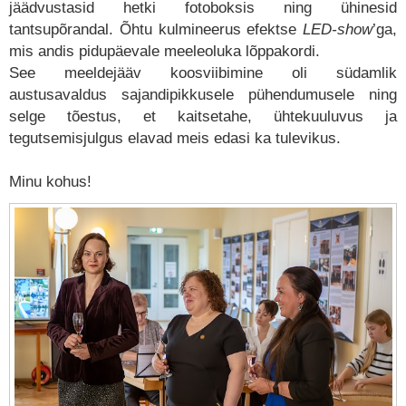
jäädvustasid hetki fotoboksis ning ühinesid
tantsupõrandal. Õhtu kulmineerus efektse
LED-show
’ga,
mis andis pidupäevale meeleoluka lõppakordi.
See meeldejääv koosviibimine oli südamlik
austusavaldus sajandipikkusele pühendumusele ning
selge tõestus, et kaitsetahe, ühtekuuluvus ja
tegutsemisjulgus elavad meis edasi ka tulevikus.
Minu kohus!