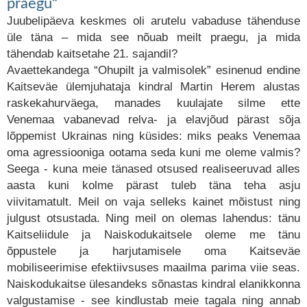
praegu“
Juubelipäeva keskmes oli arutelu vabaduse tähenduse
üle täna – mida see nõuab meilt praegu, ja mida
tähendab kaitsetahe 21. sajandil?
Avaettekandega “Ohupilt ja valmisolek” esinenud endine
Kaitseväe ülemjuhataja kindral Martin Herem alustas
raskekahurväega, manades kuulajate silme ette
Venemaa vabanevad relva- ja elavjõud pärast sõja
lõppemist Ukrainas ning küsides: miks peaks Venemaa
oma agressiooniga ootama seda kuni me oleme valmis?
Seega - kuna meie tänased otsused realiseeruvad alles
aasta kuni kolme pärast tuleb täna teha asju
viivitamatult. Meil on vaja selleks kainet mõistust ning
julgust otsustada. Ning meil on olemas lahendus: tänu
Kaitseliidule ja Naiskodukaitsele oleme me tänu
õppustele ja harjutamisele oma Kaitseväe
mobiliseerimise efektiivsuses maailma parima viie seas.
Naiskodukaitse ülesandeks sõnastas kindral elanikkonna
valgustamise - see kindlustab meie tagala ning annab