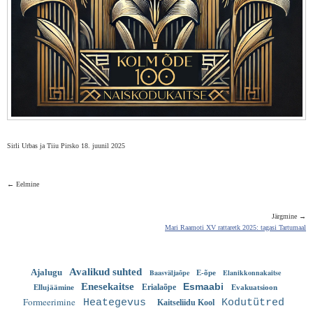
Sirli Urbas ja Tiiu Pirsko 18. juunil 2025
← Eelmine
Järgmine →
Mari Raamoti XV rattaretk 2025: tagasi Tartumaal
Avalikud suhted
Ajalugu
Baasväljaõpe
Elanikkonnakaitse
E-õpe
Enesekaitse
Esmaabi
Erialaõpe
Ellujäämine
Evakuatsioon
Formeerimine
Heategevus
Kodutütred
Kaitseliidu Kool