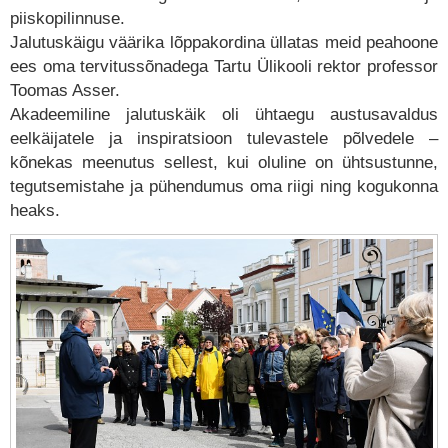
piiskopilinnuse.
Jalutuskäigu väärika lõppakordina üllatas meid peahoone
ees oma tervitussõnadega Tartu Ülikooli rektor professor
Toomas Asser.
Akadeemiline jalutuskäik oli ühtaegu austusavaldus
eelkäijatele ja inspiratsioon tulevastele põlvedele –
kõnekas meenutus sellest, kui oluline on ühtsustunne,
tegutsemistahe ja pühendumus oma riigi ning kogukonna
heaks.