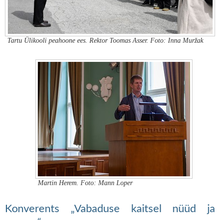
Tartu Ülikooli peahoone ees. Rektor Toomas Asser. Foto: Inna Muržak
Martin Herem. Foto: Mann Loper
Konverents „Vabaduse kaitsel nüüd ja