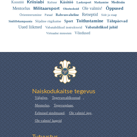
Kriisiabi
Käsitöö
Koostöö
Kultuur
Laskesport
Meditsiin
Matkamine
Militaarsport
Õppused
Mentorlus
Ole valmis!
Ohutushoid
Retseptid
Paraad
Side ja staap
Orienteerumine
Rahvusvaheline
Toitlustamine
Tähtpäevad
Sport
Sõjaline riigikaitse
Sinilillekampaania
Uued liikmed
Vabatahtlikud juhid
Vabatahtlikud instruktorid
Virtuaalne muuseum
Võistlused
Naiskodukaitse tegevus
Väljaõpe
,
Tegevusvaldkonnad
,
Mentorlus
,
Tegevusplaan
,
Eelmised sündmused
,
Ole valmis! äpp
,
Ole valmis! laagrid