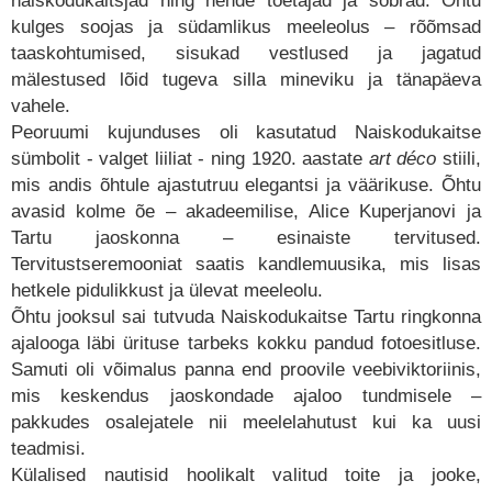
naiskodukaitsjad ning nende toetajad ja sõbrad. Õhtu
kulges soojas ja südamlikus meeleolus – rõõmsad
taaskohtumised, sisukad vestlused ja jagatud
mälestused lõid tugeva silla mineviku ja tänapäeva
vahele.
Peoruumi kujunduses oli kasutatud Naiskodukaitse
sümbolit - valget liiliat - ning 1920. aastate
art déco
stiili,
mis andis õhtule ajastutruu elegantsi ja väärikuse. Õhtu
avasid kolme õe – akadeemilise, Alice Kuperjanovi ja
Tartu jaoskonna – esinaiste tervitused.
Tervitustseremooniat saatis kandlemuusika, mis lisas
hetkele pidulikkust ja ülevat meeleolu.
Õhtu jooksul sai tutvuda Naiskodukaitse Tartu ringkonna
ajalooga läbi ürituse tarbeks kokku pandud fotoesitluse.
Samuti oli võimalus panna end proovile veebiviktoriinis,
mis keskendus jaoskondade ajaloo tundmisele –
pakkudes osalejatele nii meelelahutust kui ka uusi
teadmisi.
Külalised nautisid hoolikalt valitud toite ja jooke,