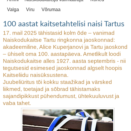
Mari Raamoti XV rattaretk 2025: tagasi
Valga
Viru
Võrumaa
Tartumaal
100 aastat kaitsetahtelisi naisi
Tartus
100 aastat kaitsetahtelisi naisi Tartus
17. mail 2025 tähistasid kolm õde – vanimad
Naiskodukaitse Tartu ringkonna jaoskonnad:
akadeemiline, Alice Kuperjanovi ja Tartu jaoskond
– ühiselt oma 100. aastapäeva. Ametlikult loodi
Naiskodukaitse alles 1927. aasta septembris - nii
tegutsesid esimesed jaoskonnad algselt hoopis
Kaitseliidu naisüksustena.
Juubeliüritus tõi kokku staažikad ja värsked
liikmed, toetajad ja sõbrad tähistamaks
sajandipikkust pühendumust, ühtekuuluvust ja
vaba tahet.