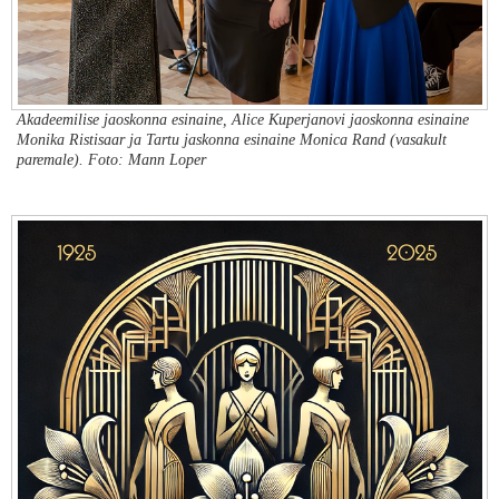
Akadeemilise jaoskonna esinaine, Alice Kuperjanovi jaoskonna esinaine
Monika Ristisaar ja Tartu jaskonna esinaine Monica Rand (vasakult
paremale). Foto: Mann Loper