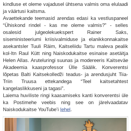
kindluse et oleme vajadusel ühtsena valmis oma elulaadi
ja väärtusi kaitsma.
Avaettekande teemasid arendas edasi ka vestluspaneel
“Ühiskond rindel - kas me oleme valmis?” - selles
osalesid julgeolekuekspert Rainer Saks,
siseministeeriumi kriisivalmiduse ja elanikkonnakaitse
asekantsler Tuuli Räim, Kaitseliidu Tartu maleva pealik
kol-ltn Raul Kütt ning Naiskodukaitse esinaise asetäitja
Helen Allas. Aruteluringi suunas ja modereeris Kaitseväe
Akadeemia kaasprofessor Ülle Säälik. Konverentsi
lõpetas Balti Kaitsekolledži teadus- ja arendusjuht Tiia-
Triin Truusa ettekandega “Teel kaitsetahtest
kangelaslikkuseni ja tagasi”.
Laiema huviliste ringi kaasamiseks kanti konverentsi üle
ka Postimehe veebis ning see on järelvaadatav
Naiskodukaitse YouTube’i
lehel
.