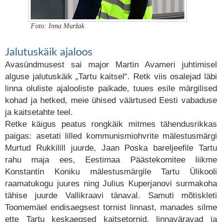
Foto: Inna Muržak
Jalutuskäik ajaloos
Avasündmusest sai major Martin Avameri juhtimisel
alguse jalutuskäik „Tartu kaitsel“. Retk viis osalejad läbi
linna oluliste ajalooliste paikade, tuues esile märgilised
kohad ja hetked, meie ühised väärtused Eesti vabaduse
ja kaitsetahte teel.
Retke käigus peatus rongkäik mitmes tähendusrikkas
paigas: asetati lilled kommunismiohvrite mälestusmärgi
Murtud Rukkilill juurde, Jaan Poska bareljeefile Tartu
rahu maja ees, Eestimaa Päästekomitee liikme
Konstantin Koniku mälestusmärgile Tartu Ülikooli
raamatukogu juures ning Julius Kuperjanovi surmakoha
tähise juurde Vallikraavi tänaval. Samuti mõtiskleti
Toomemäel endisaegsest tornist linnast, manades silme
ette Tartu keskaegsed kaitsetornid, linnaväravad ja