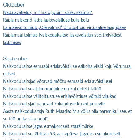
Oktoober
Nädalavahetus, mil ma õppisin ''sisseviskamist''
Rapla naiskond jättis laskevõistluse kulla koju
Laupäeval toimub „Ole valmis!“ ohutushoiu virtuaalne laagripäev
Raplamaal toimub Naiskodukaitse laskevõistlus sportrelvadest
laskmises
September
Naiskodukaitse esmaabi erialavõistluse esikoha viisid koju Võrumaa
naised
Naiskodukaitsjad võtavad mõõtu esmaabi erialavõistlusel
Naiskodukaitse ajaloo uurimine on kui detektiivitöö
Naiskodukaitse välitoitlustuse erialavõistluse võitsid virukad
Naiskodukaitsjad panevad kokandusoskused proovile
Aasta naiskodukaitsja Ruth Maadla: Mis võiks olla parem kui see, et
su töö on ka sinu hobi?
Naiskodukaitse jagas esmakordselt staažimärke
Naiskodukaitse tähistab 93. aastapäeva jagades esmakordselt