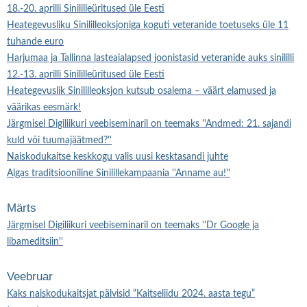
18.-20. aprilli Sinililleüritused üle Eesti
Heategevusliku Sinililleoksjoniga koguti veteranide toetuseks üle 11
tuhande euro
Harjumaa ja Tallinna lasteaialapsed joonistasid veteranide auks sinililli
12.-13. aprilli Sinililleüritused üle Eesti
Heategevuslik Sinililleoksjon kutsub osalema – väärt elamused ja
väärikas eesmärk!
Järgmisel Digiliikuri veebiseminaril on teemaks ''Andmed: 21. sajandi
kuld või tuumajäätmed?''
Naiskodukaitse keskkogu valis uusi kesktasandi juhte
Algas traditsiooniline Sinilillekampaania ''Anname au!''
Märts
Järgmisel Digiliikuri veebiseminaril on teemaks ''Dr Google ja
libameditsiin''
Veebruar
Kaks naiskodukaitsjat pälvisid “Kaitseliidu 2024. aasta tegu”