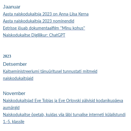
Jaanuar
Aasta naiskodukaitsja 2023 on Anna-Liisa Kerna
Aasta naiskodukaitsja 2023 nominendid
Eetrisse jõuab dokumentaalfilm ''Minu kohus''
Naiskodukaitse Digiliikur: ChatGPT
2023
Detsember
Kaitseministreeriumi tänuüritusel tunnustati mitmeid
naiskodukaitsjaid
November
Naiskodukaitsjad Eve Tobias ja Eve Orlovski pälvisid kodanikupäeva
aumärgid
Naiskodukaitse õpetab, kuidas viia läbi turvalise interneti külalistundi
1.-5. klassile