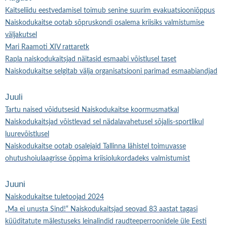
Kaitseliidu eestvedamisel toimub senine suurim evakuatsiooniõppus
Naiskodukaitse ootab sõpruskondi osalema kriisiks valmistumise
väljakutsel
Mari Raamoti XIV rattaretk
Rapla naiskodukaitsjad näitasid esmaabi võistlusel taset
Naiskodukaitse selgitab välja organisatsiooni parimad esmaabiandjad
Juuli
Tartu naised võidutsesid Naiskodukaitse koormusmatkal
Naiskodukaitsjad võistlevad sel nädalavahetusel sõjalis-sportlikul
luurevõistlusel
Naiskodukaitse ootab osalejaid Tallinna lähistel toimuvasse
ohutushoiulaagrisse õppima kriisiolukordadeks valmistumist
Juuni
Naiskodukaitse tuletoojad 2024
„Ma ei unusta Sind!“ Naiskodukaitsjad seovad 83 aastat tagasi
küüditatute mälestuseks leinalindid raudteeperroonidele üle Eesti