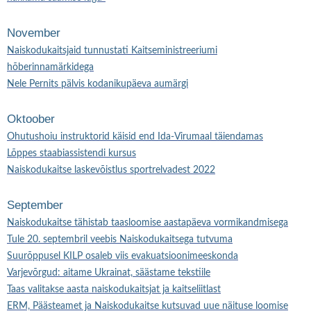
November
Naiskodukaitsjaid tunnustati Kaitseministreeriumi
hõberinnamärkidega
Nele Pernits pälvis kodanikupäeva aumärgi
Oktoober
Ohutushoiu instruktorid käisid end Ida-Virumaal täiendamas
Lõppes staabiassistendi kursus
Naiskodukaitse laskevõistlus sportrelvadest 2022
September
Naiskodukaitse tähistab taasloomise aastapäeva vormikandmisega
Tule 20. septembril veebis Naiskodukaitsega tutvuma
Suurõppusel KILP osaleb viis evakuatsioonimeeskonda
Varjevõrgud: aitame Ukrainat, säästame tekstiile
Taas valitakse aasta naiskodukaitsjat ja kaitseliitlast
ERM, Päästeamet ja Naiskodukaitse kutsuvad uue näituse loomise