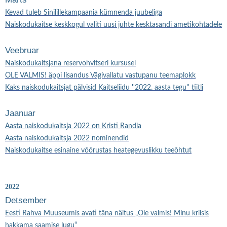
Kevad tuleb Sinilillekampaania kümnenda juubeliga
Naiskodukaitse keskkogul valiti uusi juhte kesktasandi ametikohtadele
Veebruar
Naiskodukaitsjana reservohvitseri kursusel
OLE VALMIS! äppi lisandus Vägivallatu vastupanu teemaplokk
Kaks naiskodukaitsjat pälvisid Kaitseliidu ''2022. aasta tegu'' tiitli
Jaanuar
Aasta naiskodukaitsja 2022 on Kristi Randla
Aasta naiskodukaitsja 2022 nominendid
Naiskodukaitse esinaine võõrustas heategevuslikku teeõhtut
2022
Detsember
Eesti Rahva Muuseumis avati täna näitus „Ole valmis! Minu kriisis
hakkama saamise lugu“