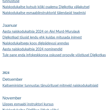
tunnustuse
Naiskodukaitse kutsub kõiki osalema Digikotka väljakutsel
Naiskodukaitse esmaabiinstruktorid täiendasid teadmisi
Jaanuar
Aasta naiskodukaitsja 2024 on Aivi Murd-Murulauk
Digikotkad tõusid lendu ehk kuidas mitusada inimest
Naiskodukaitsega koos digipädevusi arendas
Aasta naiskodukaitsja 2024 nominendid
Tule pane enda infokeskkonna oskused proovile võistlusel Digikotkas
2024
Detsember
Kaitseminister tunnustas tänuüritusel mitmeid naiskodukaitsjaid
November
Lõppes esmaabi instruktori kursus