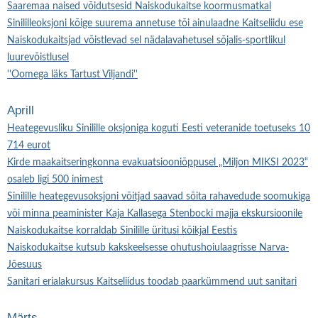
Saaremaa naised võidutsesid Naiskodukaitse koormusmatkal
Sinililleoksjoni kõige suurema annetuse tõi ainulaadne Kaitseliidu ese
Naiskodukaitsjad võistlevad sel nädalavahetusel sõjalis-sportlikul
luurevõistlusel
''Oomega läks Tartust Viljandi''
Aprill
Heategevusliku Sinilille oksjoniga koguti Eesti veteranide toetuseks 10
714 eurot
Kirde maakaitseringkonna evakuatsiooniõppusel „Miljon MIKSI 2023“
osaleb ligi 500 inimest
Sinilille heategevusoksjoni võitjad saavad sõita rahavedude soomukiga
või minna peaminister Kaja Kallasega Stenbocki majja ekskursioonile
Naiskodukaitse korraldab Sinilille üritusi kõikjal Eestis
Naiskodukaitse kutsub kakskeelsesse ohutushoiulaagrisse Narva-
Jõesuus
Sanitari erialakursus Kaitseliidus toodab paarkümmend uut sanitari
Märts