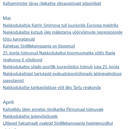
Kaitseminister tänas riigikaitse silmapaistvaid edasiviijaid
Mai
Naiskodukaitsja Katrin Smirnova tuli juunioride Euroopa meistriks
Naiskodukaitse kutsub üles mälestama võõrvõimude repressioonide
tõttu kannatanuid
Kaheksas Sinilillekampaania on lõppenud
25. korda toimunud Naiskodukaitse koormusmatka võitis Rapla
ringkonna II võistkond
Naiskodukaitse sõjalis-sportlik luurevõistlus toimub juba 25. korda
Naiskodukaitsjad harjutasid evakuatsioonirühmade lahingvalmiduse
saavutamist
Naiskodukaitse karikavõistluse võit läks Tartu ringkonda
Aprill
Kaitseliidu ülem annetas rändkarika Pärnumaal toimuvale
Naiskodukaitse laskevõistlusele
Liitlased Saksamaalt osalesid Sinilillekampaania heategevuslikul