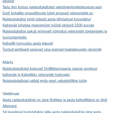
oksjonil
Tartu linn kutsus naiskodukaitsjad vaktsineerimiskeskusesse appi
Eesti kohalike omavalitsuste juhid annavad veteranidele au
Naiskodukaitse juhid pidasid aasta tähtsaimat koosolekut
Kaitseväe juhataja meenemünt müüdi oksjonil 2500 euroga
Naiskodukaitse pakub erinevaid võimalusi veteranide toetamiseks ja
tunnustamiseks
Kaitseliit tunnustas aasta tegusid
Tuntud eestlased panevad oma esemed heategevuseks oksjonile
Märts
Naiskodukaitsjad koguvad Sinilillekampaania raames annetusi
kaitseväe ja Kaitseliidu veteranide toetuseks
Naiskodukaitsjad valisid enda seast vabatahtlikke juhte
Veebruar
Aasta naiskodukaitsja on Jane Koitlepp ja aasta kaitseliitlane on Anti
Altement
Sel laupäeval kuulutatakse välja aasta naiskodukaitsja ning aasta