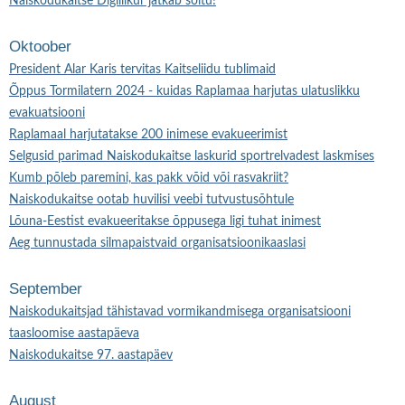
Naiskodukaitse Digiliikur jätkab sõitu!
Oktoober
President Alar Karis tervitas Kaitseliidu tublimaid
Õppus Tormilatern 2024 - kuidas Raplamaa harjutas ulatuslikku
evakuatsiooni
Raplamaal harjutatakse 200 inimese evakueerimist
Selgusid parimad Naiskodukaitse laskurid sportrelvadest laskmises
Kumb põleb paremini, kas pakk võid või rasvakriit?
Naiskodukaitse ootab huvilisi veebi tutvustusõhtule
Lõuna-Eestist evakueeritakse õppusega ligi tuhat inimest
Aeg tunnustada silmapaistvaid organisatsioonikaaslasi
September
Naiskodukaitsjad tähistavad vormikandmisega organisatsiooni
taasloomise aastapäeva
Naiskodukaitse 97. aastapäev
August