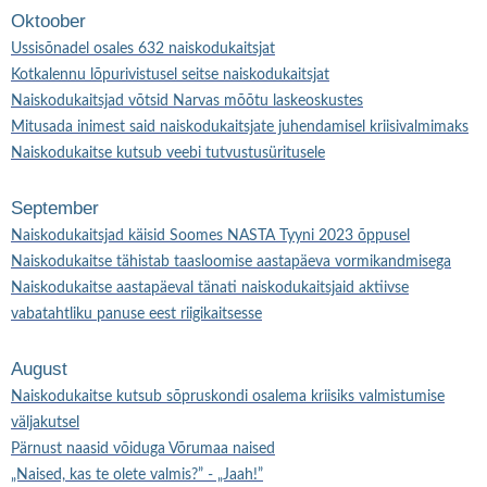
Oktoober
Ussisõnadel osales 632 naiskodukaitsjat
Kotkalennu lõpurivistusel seitse naiskodukaitsjat
Naiskodukaitsjad võtsid Narvas mõõtu laskeoskustes
Mitusada inimest said naiskodukaitsjate juhendamisel kriisivalmimaks
Naiskodukaitse kutsub veebi tutvustusüritusele
September
Naiskodukaitsjad käisid Soomes NASTA Tyyni 2023 õppusel
Naiskodukaitse tähistab taasloomise aastapäeva vormikandmisega
Naiskodukaitse aastapäeval tänati naiskodukaitsjaid aktiivse
vabatahtliku panuse eest riigikaitsesse
August
Naiskodukaitse kutsub sõpruskondi osalema kriisiks valmistumise
väljakutsel
Pärnust naasid võiduga Võrumaa naised
„Naised, kas te olete valmis?” - „Jaah!”