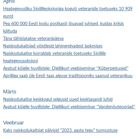
Aprill
Heategevusliku Sinililleoksjoniga koguti veteranide toetuseks 10 909
eurot
Pea 600 000 Eesti kodu postkasti jõuavad juhised, kuidas kriisis
käituda
Täna tähistatakse veteranipäeva
Naiskodukaitsjad võistlesid lahingrelvadest laskmises
Naiskodukaitse korraldab veteranide toetuseks Sinilille
heategevusoksjoni
Avatud kõigile huvilistele: Digiliikuri veebiseminar ''Küberpettused''
Aprilliga saab üle Eesti taas alguse traditsiooniks saanud veteranikuu
Märts
Naiskodukaitse keskkogul selgusid uued kesktasandi juhid
Avatud kõigile huvilistele: Digiliikuri veebiseminar ''Vandenõuteooriad''
Veebruar
Kaks naiskodukaitsjat pälvisid “2023. aasta tegu” tunnustuse