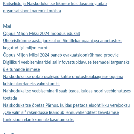
Kaitseliidu ja Naiskodukaitse liikmete küsitlusuuring aitab
organisatsiooni paremini mõista
Mai
Õppus Miljon Miksi 2024 möödus edukalt
Üheteistkümne aasta jooksul on Sinilillekampaaniaga annetusteks
kogutud ligi miljon eurot
Õppus Miljon Miksi 2024 paneb evakuatsioonirühmad proovile
Digiliikuri veebiseminaridel sai infovastupidavuse teemadel targemaks
üle tuhande inimese
Naiskodukaitse ootab osalejaid kahte ohutushoiulaagrisse õppima
kriisiolukordadeks valmistumist
Naiskodukaitse veebiseminaril saab teada, kuidas noori veebiohutuses
toetada
Naiskodukaitse õpetas Pärnus, kuidas peatada eluohtlikku verejooksu
„Ole valmis!” rakendusse lisandub lennuvahenditest teavitamise
funktsioon elanikkonnale kasutamiseks