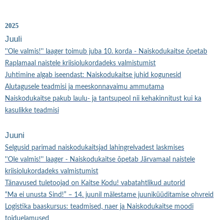
aastalõpukohtumine NKK Tartu ringkonna
väliharjutus
Sündmuste arhiiv
2025
Juuli
''Ole valmis!'' laager toimub juba 10. korda - Naiskodukaitse õpetab
Raplamaal naistele kriisiolukordadeks valmistumist
Juhtimine algab iseendast: Naiskodukaitse juhid kogunesid
Alutagusele teadmisi ja meeskonnavaimu ammutama
Naiskodukaitse pakub laulu- ja tantsupeol nii kehakinnitust kui ka
kasulikke teadmisi
Juuni
Selgusid parimad naiskodukaitsjad lahingrelvadest laskmises
''Ole valmis!'' laager - Naiskodukaitse õpetab Järvamaal naistele
kriisiolukordadeks valmistumist
Tänavused tuletoojad on Kaitse Kodu! vabatahtlikud autorid
“Ma ei unusta Sind!” – 14. juunil mälestame juuniküüditamise ohvreid
Logistika baaskursus: teadmised, naer ja Naiskodukaitse moodi
toiduelamused