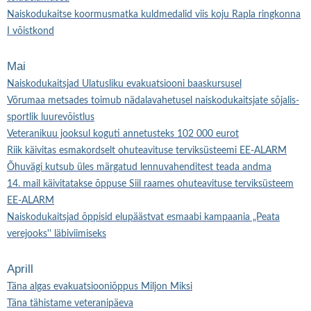
Naiskodukaitse koormusmatka kuldmedalid viis koju Rapla ringkonna
I võistkond
Mai
Naiskodukaitsjad Ulatusliku evakuatsiooni baaskursusel
Võrumaa metsades toimub nädalavahetusel naiskodukaitsjate sõjalis-
sportlik luurevõistlus
Veteranikuu jooksul koguti annetusteks 102 000 eurot
Riik käivitas esmakordselt ohuteavituse terviksüsteemi EE-ALARM
Õhuvägi kutsub üles märgatud lennuvahenditest teada andma
14. mail käivitatakse õppuse Siil raames ohuteavituse terviksüsteem
EE-ALARM
Naiskodukaitsjad õppisid elupäästvat esmaabi kampaania „Peata
verejooks'' läbiviimiseks
Aprill
Täna algas evakuatsiooniõppus Miljon Miksi
Täna tähistame veteranipäeva