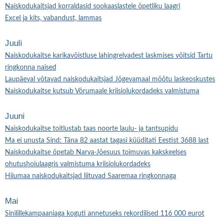
Naiskodukaitsjad korraldasid sookaaslastele õpetliku laagri
Excel ja kits, vabandust, lammas
Juuli
Naiskodukaitse karikavõistluse lahingrelvadest laskmises võitsid Tartu
ringkonna naised
Laupäeval võtavad naiskodukaitsjad Jõgevamaal mõõtu laskeoskustes
Naiskodukaitse kutsub Võrumaale kriisiolukordadeks valmistuma
Juuni
Naiskodukaitse toitlustab taas noorte laulu- ja tantsupidu
Ma ei unusta Sind: Täna 82 aastat tagasi küüditati Eestist 3688 last
Naiskodukaitse õpetab Narva-Jõesuus toimuvas kakskeelses
ohutushoiulaagris valmistuma kriisiolukordadeks
Hiiumaa naiskodukaitsjad liituvad Saaremaa ringkonnaga
Mai
Sinilillekampaaniaga koguti annetuseks rekordilised 116 000 eurot