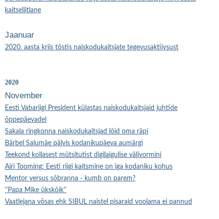
kaitseliitlane
Jaanuar
2020. aasta kriis tõstis naiskodukaitsjate tegevusaktiivsust
2020
November
Eesti Vabariigi President külastas naiskodukaitsjaid juhtide
õppepäevadel
Sakala ringkonna naiskodukaitsjad lõid oma räpi
Bärbel Salumäe pälvis kodanikupäeva aumärgi
Teekond kollasest mütsitutist digilaigulise välivormini
Airi Tooming: Eesti riigi kaitsmine on iga kodaniku kohus
Mentor versus sõbranna - kumb on parem?
''Papa Mike ükskõik''
Vaatlejana võsas ehk SIBUL naistel pisaraid voolama ei pannud