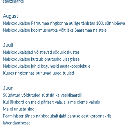
staažimärke
August
Naiskodukaitse Pärnumaa ringkonna auliige tähistas 100. sünnipäeva
Naiskodukaitse koormusmatka võit läks Saaremaa naistele
Juuli
Naiskodukaitsjad võistlevad sõdurioskustes
Naiskodukaitse kutsub ohutushoiulaagrisse
Naiskodukaitse juhid kogunesid aastakoosolekule
Kuues ringkonnas puhuvad uued tuuled
Juuni
Süüdatud võidutuled süttisid ka veebikaardil
Kui ükskord on meid päriselt vaja, siis me oleme valmis
Ma ei unusta sind!
Peaminister tänab naiskodukaitsjaid panuse eest koroonakriisi
lahendamisesse