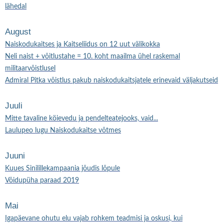
lähedal
August
Naiskodukaitses ja Kaitseliidus on 12 uut välikokka
Neli naist + võitlustahe = 10. koht maailma ühel raskemal
militaarvõistlusel
Admiral Pitka võistlus pakub naiskodukaitsjatele erinevaid väljakutseid
Juuli
Mitte tavaline köievedu ja pendelteatejooks, vaid...
Laulupeo lugu Naiskodukaitse võtmes
Juuni
Kuues Sinilillekampaania jõudis lõpule
Võidupüha paraad 2019
Mai
Igapäevane ohutu elu vajab rohkem teadmisi ja oskusi, kui