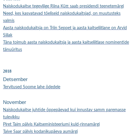
Naiskodukaitse tegevliige Riina Kütt saab presidendi teenetemärgi
Need, kes kasvatavad tõeliseid naiskodukaitsjad, on muutusteks
valmis
Aasta naiskodukaitsja on Triin Seppet ja aasta kaitseliitlane on Arvid
Siilak
Täna toimub aasta naiskodukaitsja ja aasta kaitseliitlase nominentide
tänuüritus
2018
Detsember
Tervitused Soome lahe õdedele
November
Naiskodukaitse juhtide õppepäevad kui innustav samm paremasse
tulevikku
Piret Taim pälvis Kaitseministeeriumi kuld-rinnamärgi
Taive Saar pälvis kodanikupäeva aumärgi