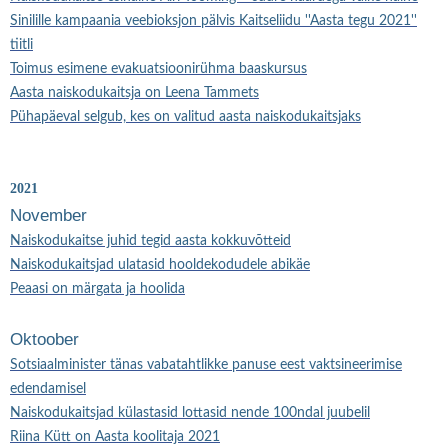
Sinilille kampaania veebioksjon pälvis Kaitseliidu ''Aasta tegu 2021''
tiitli
Toimus esimene evakuatsioonirühma baaskursus
Aasta naiskodukaitsja on Leena Tammets
Pühapäeval selgub, kes on valitud aasta naiskodukaitsjaks
2021
November
Naiskodukaitse juhid tegid aasta kokkuvõtteid
Naiskodukaitsjad ulatasid hooldekodudele abikäe
Peaasi on märgata ja hoolida
Oktoober
Sotsiaalminister tänas vabatahtlikke panuse eest vaktsineerimise
edendamisel
Naiskodukaitsjad külastasid lottasid nende 100ndal juubelil
Riina Kütt on Aasta koolitaja 2021