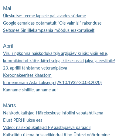
Mai
Üleskutse: teeme lapsele pai, avades südame
Google eemaldas ootamatult “Ole valmis!” rakenduse
Seitsmes Sinilillekampaania möödus erakorraliselt
Aprill
Viru ringkonna naiskodukaitsja argipäev kriisis: visiir ette,
kummikindad kätte, kittel selga, kilesesussid jalga ja eesliinile!
23. aprillil tähistame veteranipäeva
Koroonakeerises klaastorn
In memoriam Asta Luksepp (29.10.1932-30.03.2020)
Kanname sinilille, anname au!
Märts
Naiskodukaitsjad Häirekeskuse infoliini vabatahtlikena
Elust PERHi ukse ees
Video: naiskodukaitsjad EV aastapäeva paraadil
Kaitseliidu ülema brigaadikindral Riho Ühtegi pöördumine