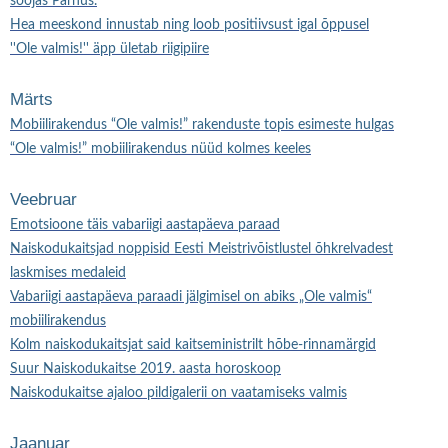
soojas Pärnus.
Hea meeskond innustab ning loob positiivsust igal õppusel
''Ole valmis!'' äpp ületab riigipiire
Märts
Mobiilirakendus “Ole valmis!” rakenduste topis esimeste hulgas
“Ole valmis!” mobiilirakendus nüüd kolmes keeles
Veebruar
Emotsioone täis vabariigi aastapäeva paraad
Naiskodukaitsjad noppisid Eesti Meistrivõistlustel õhkrelvadest
laskmises medaleid
Vabariigi aastapäeva paraadi jälgimisel on abiks „Ole valmis“
mobiilirakendus
Kolm naiskodukaitsjat said kaitseministrilt hõbe-rinnamärgid
Suur Naiskodukaitse 2019. aasta horoskoop
Naiskodukaitse ajaloo pildigalerii on vaatamiseks valmis
Jaanuar