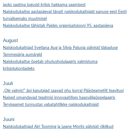
jaoks saatma lugusid kriisis hakkama saamisest
Naiskodukaitse aastapäeval tänati naiskodukaitsjaid panuse eest Eesti
turvalisemaks muutmisel
Naiskodukaitse tähistab Paides organisatsiooni 95. aastapäeva
August
Naiskodukaitsjad Svetlana Aug ja Silvia Paluoja pälvisid Vabaduse
Tammepärja aumärgid
Naiskodukaitse õpetab ohutushoiulaagris valmistuma
kriisiolukordadeks
Juuli
„Ole valmis!“ äpi kasutajad saavad ohu korral Päästeametilt teavitusi
Naised omandavad teadmisi innovaatilises baasväljaõppelaagris
Terviseamet tunnustas vabatahtlikke naiskodukaitsjaid
Juuni
Naiskodukaitsjad Airi Tooming ja Leane Morits pälvisid riiklikud