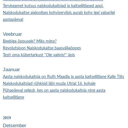
Terviseamet kutsus naiskodukaitsjad ja kaitseliitlased appi.
Naiskodukaitse ajaloolises kohviserviisis aurab kohv igal vabariigi
aastapäeval
Veebruar
Beebiga õppusele? Miks mitte?
Revolutsioon Naiskodukaitse baasväljaõppes
Testi oma kübertarkust ''Ole valmis!'' äpis
Jaanuar
Aasta naiskodukaitsja on Ruth Maadla ja aasta kaitseliitlane Kalle Tiits
Naiskodukaitsjad rühkisid läbi muda Utrial 16. kohale
Pühapäeval selgub, kes on aasta naiskodukaitsja ning aasta
kaitseliitlane
2019
Detsember