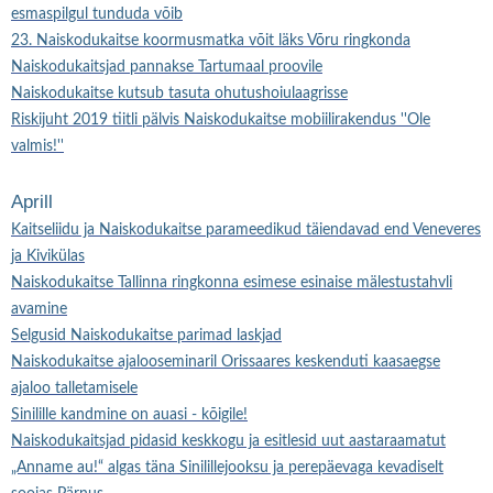
esmaspilgul tunduda võib
23. Naiskodukaitse koormusmatka võit läks Võru ringkonda
Naiskodukaitsjad pannakse Tartumaal proovile
Naiskodukaitse kutsub tasuta ohutushoiulaagrisse
Riskijuht 2019 tiitli pälvis Naiskodukaitse mobiilirakendus ''Ole
valmis!''
Aprill
Kaitseliidu ja Naiskodukaitse parameedikud täiendavad end Veneveres
ja Kivikülas
Naiskodukaitse Tallinna ringkonna esimese esinaise mälestustahvli
avamine
Selgusid Naiskodukaitse parimad laskjad
Naiskodukaitse ajalooseminaril Orissaares keskenduti kaasaegse
ajaloo talletamisele
Sinilille kandmine on auasi - kõigile!
Naiskodukaitsjad pidasid keskkogu ja esitlesid uut aastaraamatut
„Anname au!“ algas täna Sinilillejooksu ja perepäevaga kevadiselt