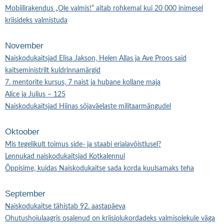
Mobiilirakendus „Ole valmis!“ aitab rohkemal kui 20 000 inimesel
kriisideks valmistuda
November
Naiskodukaitsjad Elisa Jakson, Helen Allas ja Ave Proos said
kaitseministrilt kuldrinnamärgid
7. mentorite kursus, 7 naist ja hubane kollane maja
Alice ja Julius – 125
Naiskodukaitsjad Hiinas sõjaväelaste militaarmängudel
Oktoober
Mis tegelikult toimus side- ja staabi erialavõistlusel?
Lennukad naiskodukaitsjad Kotkalennul
Õppisime, kuidas Naiskodukaitse sada korda kuulsamaks teha
September
Naiskodukaitse tähistab 92. aastapäeva
Ohutushoiulaagris osalenud on kriisiolukordadeks valmisolekule väga