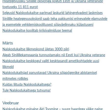
Heategevusliku Sinilille oksjoniga koguti Eesti ja Ukraina veteranide
toetuseks 11 811 eurot
Selgusid Naiskodukaitse parimad laskurid lahingrelvadest laskmises
Sinilille heategevusoksjonil saab teha pakkumisi erinevatele elamustele
ja esemetele vehklemiskoolitusest sõjaväelinnaku külastuseni
Naiskodukaitse koolitab kriisivalmiduse teemal
Märts
Naiskodukaitse liikmeskond ületas 3000 piiri
Algab Sinilillekampaania tunnustamaks nii Eesti kui Ukraina veterane
Naiskodukaitse keskkogul valiti kesktasandi ametikohtadele uusi
liikmeid
Naiskodukaitsjad panustavad Ukraina sõjapõgenike abistamisel
mitmetes rollides
Kuidas liituda Naiskodukaitsega?
Tule Naiskodukaitsega tutvuma!
Veebruar
Naiskodukaitse esinaine Airi Tooming – suure haardega väike naine