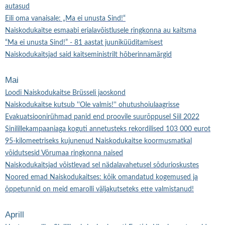
autasud
Eili oma vanaisale: „Ma ei unusta Sind!“
Naiskodukaitse esmaabi erialavõistlusele ringkonna au kaitsma
“Ma ei unusta Sind!” - 81 aastat juuniküüditamisest
Naiskodukaitsjad said kaitseministrilt hõberinnamärgid
Mai
Loodi Naiskodukaitse Brüsseli jaoskond
Naiskodukaitse kutsub ''Ole valmis!'' ohutushoiulaagrisse
Evakuatsioonirühmad panid end proovile suurõppusel Siil 2022
Sinilillekampaaniaga koguti annetusteks rekordilised 103 000 eurot
95-kilomeetriseks kujunenud Naiskodukaitse koormusmatkal
võidutsesid Võrumaa ringkonna naised
Naiskodukaitsjad võistlevad sel nädalavahetusel sõdurioskustes
Noored emad Naiskodukaitses: kõik omandatud kogemused ja
õppetunnid on meid emarolli väljakutseteks ette valmistanud!
Aprill