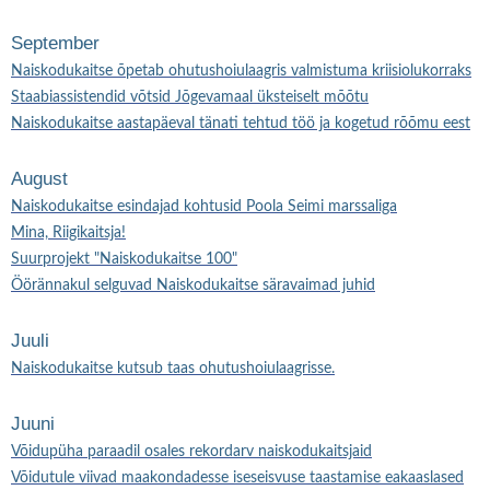
September
Naiskodukaitse õpetab ohutushoiulaagris valmistuma kriisiolukorraks
Staabiassistendid võtsid Jõgevamaal üksteiselt mõõtu
Naiskodukaitse aastapäeval tänati tehtud töö ja kogetud rõõmu eest
August
Naiskodukaitse esindajad kohtusid Poola Seimi marssaliga
Mina, Riigikaitsja!
Suurprojekt "Naiskodukaitse 100"
Öörännakul selguvad Naiskodukaitse säravaimad juhid
Juuli
Naiskodukaitse kutsub taas ohutushoiulaagrisse.
Juuni
Võidupüha paraadil osales rekordarv naiskodukaitsjaid
Võidutule viivad maakondadesse iseseisvuse taastamise eakaaslased