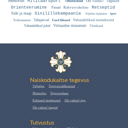
Ole valmis!
Mentorlus
Militaarsport
Ohutushoid
Õppused
Rahvusvaheline
Orienteerumine
Retseptid
Paraad
Side ja staap
Sinilillekampaania
Sõjaline riigikaitse
Sport
Vabatahtlikud instruktorid
Tähtpäevad
Toitlustamine
Uued liikmed
Virtuaalne muuseum
Vabatahtlikud juhid
Võistlused
Naiskodukaitse tegevus
Väljaõpe
,
Tegevusvaldkonnad
,
Mentorlus
,
Tegevusplaan
,
Eelmised sündmused
,
Ole valmis! äpp
,
Ole valmis! laagrid
Tutvustus