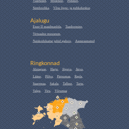
Väärtused
,
Struktuur
,
Põhikiri
,
Sümboolika
,
Võsu õppe- ja puhkekeskus
Ajalugu
Enne II maailmasõda
,
Taasloomine
,
Virtuaalne muuseum
,
Naiskodukaitse juhid ajaloos
,
Aastaraamatud
Ringkonnad
Alutaguse
,
Harju
,
Jõgeva
,
Järva
,
Lääne
,
Põlva
,
Pärnumaa
,
Rapla
,
Saaremaa
,
Sakala
,
Tallinn
,
Tartu
,
Valga
,
Viru
,
Võrumaa