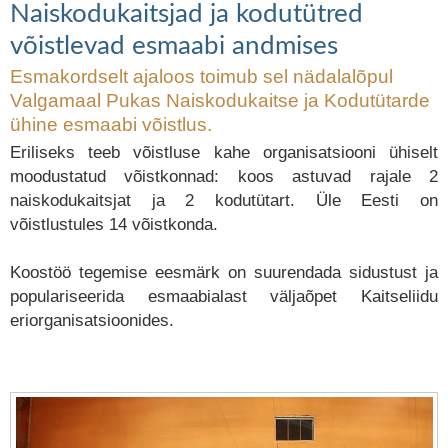
Naiskodukaitsjad ja kodutütred
võistlevad esmaabi andmises
Esmakordselt ajaloos toimub sel nädalalõpul
Valgamaal Pukas Naiskodukaitse ja Kodutütarde
ühine esmaabi võistlus.
Eriliseks teeb võistluse kahe organisatsiooni ühiselt
moodustatud võistkonnad: koos astuvad rajale 2
naiskodukaitsjat ja 2 kodutütart. Üle Eesti on
võistlustules 14 võistkonda.
Koostöö tegemise eesmärk on suurendada sidustust ja
populariseerida esmaabialast väljaõpet Kaitseliidu
eriorganisatsioonides.