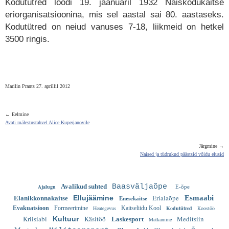
Kodutütred loodi 19. jaanuaril 1932 Naiskodukaitse
eriorganisatsioonina, mis sel aastal sai 80. aastaseks.
Kodutütred on neiud vanuses 7-18, liikmeid on hetkel
3500 ringis.
Marilin Prants 27. aprillil 2012
← Eelmine
Avati mälestustahvel Alice Kuperjanovile
Järgmine →
Naised ja tüdrukud päästsid võidu elusid
Avalikud suhted
Baasväljaõpe
Ajalugu
E-õpe
Erialaõpe
Ellujäämine
Esmaabi
Elanikkonnakaitse
Enesekaitse
Evakuatsioon
Formeerimine
Heategevus
Kaitseliidu Kool
Kodutütred
Koostöö
Kriisiabi
Käsitöö
Meditsiin
Kultuur
Laskesport
Matkamine