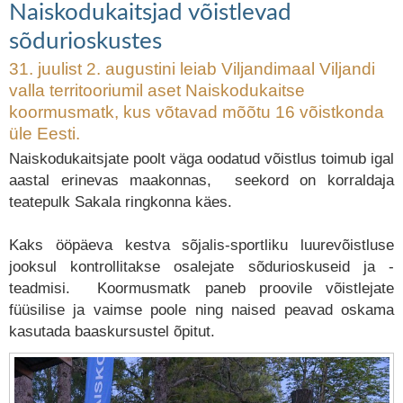
Naiskodukaitsjad võistlevad
sõdurioskustes
31. juulist 2. augustini leiab Viljandimaal Viljandi
valla territooriumil aset Naiskodukaitse
koormusmatk, kus võtavad mõõtu 16 võistkonda
üle Eesti.
Naiskodukaitsjate poolt väga oodatud võistlus toimub igal
aastal erinevas maakonnas, seekord on korraldaja
teatepulk Sakala ringkonna käes.
Kaks ööpäeva kestva sõjalis-sportliku luurevõistluse
jooksul kontrollitakse osalejate sõdurioskuseid ja -
teadmisi. Koormusmatk paneb proovile võistlejate
füüsilise ja vaimse poole ning naised peavad oskama
kasutada baaskursustel õpitut.