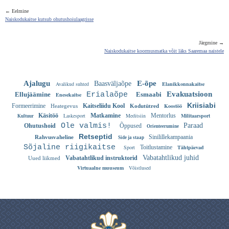
← Eelmine
Naiskodukaitse kutsub ohutushoiulaagrisse
Järgmine →
Naiskodukaitse koormusmatka võit läks Saaremaa naistele
Ajalugu
E-õpe
Baasväljaõpe
Avalikud suhted
Elanikkonnakaitse
Evakuatsioon
Ellujäämine
Erialaõpe
Esmaabi
Enesekaitse
Kriisiabi
Formeerimine
Kaitseliidu Kool
Koostöö
Heategevus
Kodutütred
Käsitöö
Laskesport
Matkamine
Meditsiin
Mentorlus
Militaarsport
Kultuur
Ole valmis!
Paraad
Ohutushoid
Õppused
Orienteerumine
Retseptid
Sinilillekampaania
Rahvusvaheline
Side ja staap
Sõjaline riigikaitse
Sport
Toitlustamine
Tähtpäevad
Vabatahtlikud juhid
Vabatahtlikud instruktorid
Uued liikmed
Virtuaalne muuseum
Võistlused