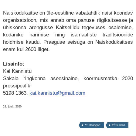
Naiskodukaitse on üle-eestiline vabatahtlik naisi koondav
organisatsioon, mis annab oma panuse riigikaitsesse ja
ühiskonna arengusse Kaitseliidu tegevuses osalemise,
kodanike harimise ning isamaaliste traditsioonide
hoidmise kaudu. Praeguse seisuga on Naiskodukaitses
enam kui 2600 liiget.
Lisainfo:
Kai Kannistu
Sakala ringkonna aseesinaine, koormusmatka 2020
pressipealik
5198 1363,
kai.kannistu@gmail.com
28. juulil 2020
Militaarsport
Võistlused