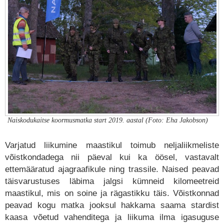
Naiskodukaitse koormusmatka start 2019. aastal (Foto: Eha Jakobson)
Varjatud liikumine maastikul toimub neljaliikmeliste
võistkondadega nii päeval kui ka öösel, vastavalt
ettemääratud ajagraafikule ning trassile. Naised peavad
täisvarustuses läbima jalgsi kümneid kilomeetreid
maastikul, mis on soine ja rägastikku täis. Võistkonnad
peavad kogu matka jooksul hakkama saama stardist
kaasa võetud vahenditega ja liikuma ilma igasuguse