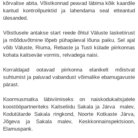
kõrvalise abita. Võistkonnad peavad läbima kõik kaardile
kantud kontrollpunktid ja lahendama seal etteantud
ülesanded.
Võistlusele antakse start reede õhtul Väluste lasketiirust
ja mõõduvõtmine lõpeb pühapäeval lõuna paiku. Sel ajal
võib Väluste, Riuma, Rebaste ja Tusti külade piirkonnas
kohata kaitseväe vormis, relvadega naisi.
Korraldajad ootavad piirkonna elanikelt mõistvat
suhtumist ja paluvad vabandust võimalike ebamugavuste
pärast.
Koormusmatka läbiviimiseks on naiskodukaitsjatele
koostööpartneriteks Kaitseliidu Sakala ja Järva malev,
Kodutütarde Sakala ringkond, Noorte Kotkaste Järva,
Jõgeva ja Sakala malev, Keskkonnainspektsioon,
Elamuspank.