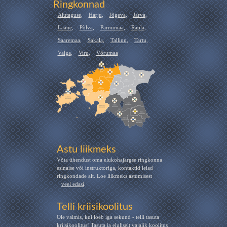
Ringkonnad
Alutaguse
,
Harju
,
Jõgeva
,
Järva
,
Lääne
,
Põlva
,
Pärnumaa
,
Rapla
,
Saaremaa
,
Sakala
,
Tallinn
,
Tartu
,
Valga
,
Viru
,
Võrumaa
Astu liikmeks
Võta ühendust oma elukohajärgse ringkonna
esinaise või instruktoriga, kontaktid leiad
ringkondade alt. Loe liikmeks astumisest
veel edasi
.
Telli kriisikoolitus
Ole valmis, kui loeb iga sekund - telli tasuta
kriisikoolitus! Tasuta ja eluliselt vajalik koolitus