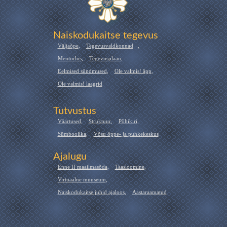
Naiskodukaitse tegevus
Väljaõpe
,
Tegevusvaldkonnad
,
Mentorlus
,
Tegevusplaan
,
Eelmised sündmused
,
Ole valmis! äpp
,
Ole valmis! laagrid
Tutvustus
Väärtused
,
Struktuur
,
Põhikiri
,
Sümboolika
,
Võsu õppe- ja puhkekeskus
Ajalugu
Enne II maailmasõda
,
Taasloomine
,
Virtuaalne muuseum
,
Naiskodukaitse juhid ajaloos
,
Aastaraamatud