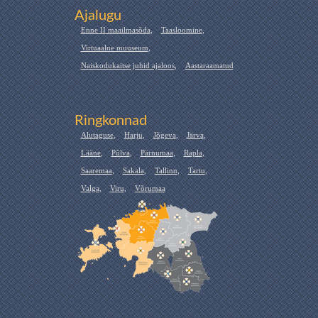
Ajalugu
Enne II maailmasõda
,
Taasloomine
,
Virtuaalne muuseum
,
Naiskodukaitse juhid ajaloos
,
Aastaraamatud
Ringkonnad
Alutaguse
,
Harju
,
Jõgeva
,
Järva
,
Lääne
,
Põlva
,
Pärnumaa
,
Rapla
,
Saaremaa
,
Sakala
,
Tallinn
,
Tartu
,
Valga
,
Viru
,
Võrumaa