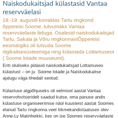
Naiskodukaitsjad külastasid Vantaa
reservväelasi
18.-19. augustil korraldas Tartu ringkond
õppereisi Soome, tutvumaks Vantaa
reservväelaste liiduga. Osalesid naiskodukaitsjad
Tartu, Sakala ja Võru ringkonnastÕppereisi
eesmärgiks oli tutvuda Soome
riigikaitsesüsteemiga ning külastada Lottamuseot
( Soome lotade muuseumi).
Eriti oluliseks pidasid naiskodukaitsjad Lottamuseo
külastust – on ju Soome lotade ja Naiskodukaitse
ajalugu väga tihedalt seotud.
Külastuse algpõhjuseks oli eelmisel aastal Vantaa
reservohvitseridelt saadud kutse, oma panuse andis
külastuse organiseerimise näol kuusteist aastat Soomes
elanud Tartu ringkonna veel liikmekandistaatuses olev
Anne-Ly Matinheikki, kes on ise Soomes reservväelaste