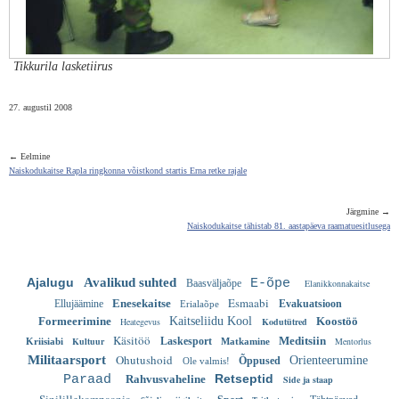
Tikkurila lasketiirus
27. augustil 2008
← Eelmine
Naiskodukaitse Rapla ringkonna võistkond startis Erna retke rajale
Järgmine →
Naiskodukaitse tähistab 81. aastapäeva raamatuesitlusega
Ajalugu
Avalikud suhted
E-õpe
Baasväljaõpe
Elanikkonnakaitse
Esmaabi
Enesekaitse
Ellujäämine
Evakuatsioon
Erialaõpe
Formeerimine
Kaitseliidu Kool
Koostöö
Heategevus
Kodutütred
Käsitöö
Meditsiin
Kultuur
Laskesport
Mentorlus
Kriisiabi
Matkamine
Ohutushoid
Militaarsport
Orienteerumine
Õppused
Ole valmis!
Retseptid
Paraad
Rahvusvaheline
Side ja staap