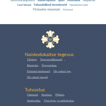
Sinilillekampaania
Sport
Tähtpäevad
Sõjaline riigikaitse
Toitlustamine
Uued liikmed
Vabatahtlikud instruktorid
Vabatahtlikud juhid
Virtuaalne muuseum
Võistlused
Naiskodukaitse tegevus
Väljaõpe
,
Tegevusvaldkonnad
,
Mentorlus
,
Tegevusplaan
,
Eelmised sündmused
,
Ole valmis! äpp
,
Ole valmis! laagrid
Tutvustus
Väärtused
,
Struktuur
,
Põhikiri
,
Sümboolika
,
Võsu õppe- ja puhkekeskus