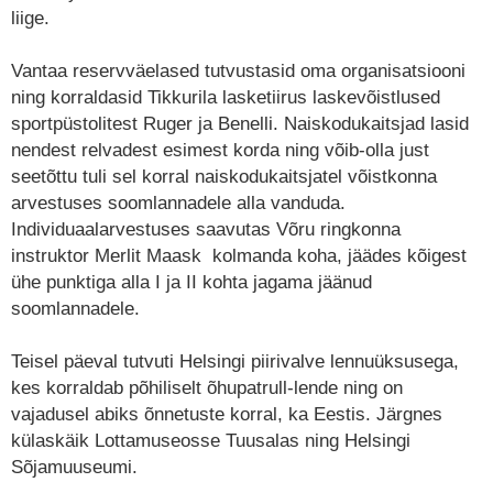
liige.
Vantaa reservväelased tutvustasid oma organisatsiooni
ning korraldasid Tikkurila lasketiirus laskevõistlused
sportpüstolitest Ruger ja Benelli. Naiskodukaitsjad lasid
nendest relvadest esimest korda ning võib-olla just
seetõttu tuli sel korral naiskodukaitsjatel võistkonna
arvestuses soomlannadele alla vanduda.
Individuaalarvestuses saavutas Võru ringkonna
instruktor Merlit Maask kolmanda koha, jäädes kõigest
ühe punktiga alla I ja II kohta jagama jäänud
soomlannadele.
Teisel päeval tutvuti Helsingi piirivalve lennuüksusega,
kes korraldab põhiliselt õhupatrull-lende ning on
vajadusel abiks õnnetuste korral, ka Eestis. Järgnes
külaskäik Lottamuseosse Tuusalas ning Helsingi
Sõjamuuseumi.