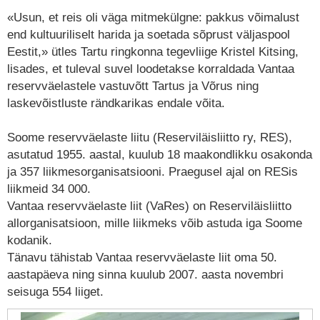
«Usun, et reis oli väga mitmekülgne: pakkus võimalust
end kultuuriliselt harida ja soetada sõprust väljaspool
Eestit,» ütles Tartu ringkonna tegevliige Kristel Kitsing,
lisades, et tuleval suvel loodetakse korraldada Vantaa
reservväelastele vastuvõtt Tartus ja Võrus ning
laskevõistluste rändkarikas endale võita.
Soome reservväelaste liitu (Reserviläisliitto ry, RES),
asutatud 1955. aastal, kuulub 18 maakondlikku osakonda
ja 357 liikmesorganisatsiooni. Praegusel ajal on RESis
liikmeid 34 000.
Vantaa reservväelaste liit (VaRes) on Reserviläisliitto
allorganisatsioon, mille liikmeks võib astuda iga Soome
kodanik.
Tänavu tähistab Vantaa reservväelaste liit oma 50.
aastapäeva ning sinna kuulub 2007. aasta novembri
seisuga 554 liiget.