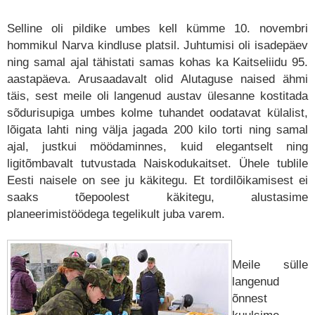
Selline oli pildike umbes kell kümme 10. novembri
hommikul Narva kindluse platsil. Juhtumisi oli isadepäev
ning samal ajal tähistati samas kohas ka Kaitseliidu 95.
aastapäeva. Arusaadavalt olid Alutaguse naised ähmi
täis, sest meile oli langenud austav ülesanne kostitada
sõdurisupiga umbes kolme tuhandet oodatavat külalist,
lõigata lahti ning välja jagada 200 kilo torti ning samal
ajal, justkui möödaminnes, kuid elegantselt ning
ligitõmbavalt tutvustada Naiskodukaitset. Ühele tublile
Eesti naisele on see ju käkitegu. Et tordilõikamisest ei
saaks tõepoolest käkitegu, alustasime
planeerimistöödega tegelikult juba varem.
Meile sülle
langenud
õnnest