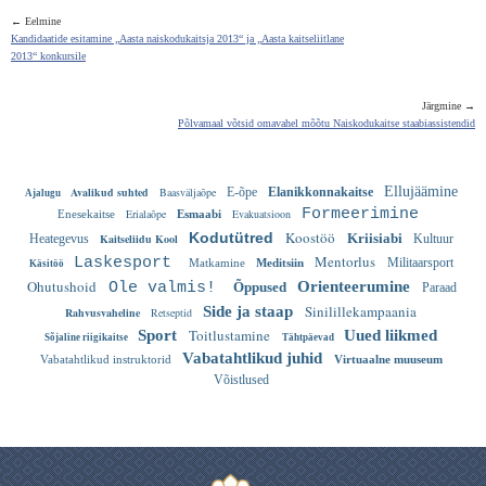
← Eelmine
Kandidaatide esitamine „Aasta naiskodukaitsja 2013“ ja „Aasta kaitseliitlane
2013“ konkursile
Järgmine →
Põlvamaal võtsid omavahel mõõtu Naiskodukaitse staabiassistendid
Ellujäämine
Avalikud suhted
Baasväljaõpe
E-õpe
Elanikkonnakaitse
Ajalugu
Formeerimine
Erialaõpe
Evakuatsioon
Enesekaitse
Esmaabi
Koostöö
Kodutütred
Kriisiabi
Heategevus
Kaitseliidu Kool
Kultuur
Mentorlus
Laskesport
Militaarsport
Matkamine
Meditsiin
Käsitöö
Ohutushoid
Orienteerumine
Ole valmis!
Õppused
Paraad
Sinilillekampaania
Side ja staap
Rahvusvaheline
Retseptid
Toitlustamine
Sport
Uued liikmed
Sõjaline riigikaitse
Tähtpäevad
Vabatahtlikud juhid
Vabatahtlikud instruktorid
Virtuaalne muuseum
Võistlused