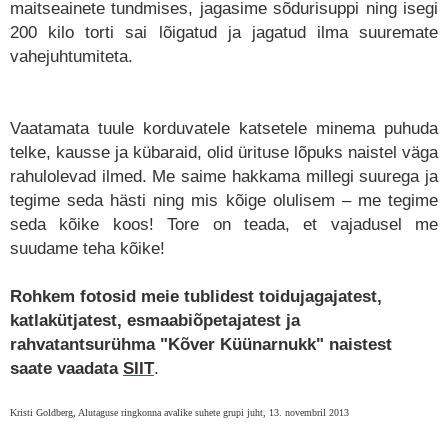
maitseainete tundmises, jagasime sõdurisuppi ning isegi
200 kilo torti sai lõigatud ja jagatud ilma suuremate
vahejuhtumiteta.
Vaatamata tuule korduvatele katsetele minema puhuda
telke, kausse ja kübaraid, olid ürituse lõpuks naistel väga
rahulolevad ilmed. Me saime hakkama millegi suurega ja
tegime seda hästi ning mis kõige olulisem – me tegime
seda kõike koos! Tore on teada, et vajadusel me
suudame teha kõike!
Rohkem fotosid meie tublidest toidujagajatest,
katlakütjatest, esmaabiõpetajatest ja
rahvatantsurühma "Kõver Küünarnukk" naistest
saate vaadata
SIIT
.
Kristi Goldberg, Alutaguse ringkonna avalike suhete grupi juht, 13. novembril 2013