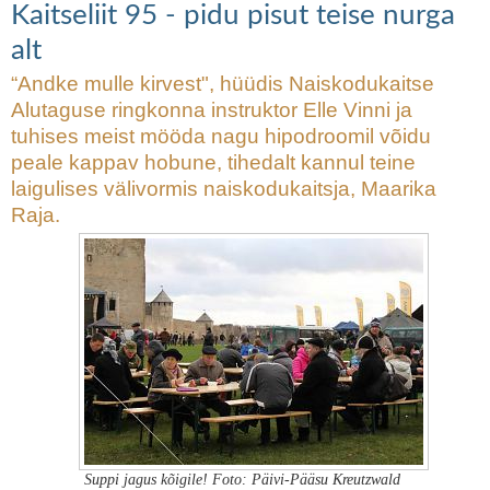
Kaitseliit 95 - pidu pisut teise nurga
alt
“Andke mulle kirvest", hüüdis Naiskodukaitse
Alutaguse ringkonna instruktor Elle Vinni ja
tuhises meist mööda nagu hipodroomil võidu
peale kappav hobune, tihedalt kannul teine
laigulises välivormis naiskodukaitsja, Maarika
Raja.
Suppi jagus kõigile! Foto: Päivi-Pääsu Kreutzwald