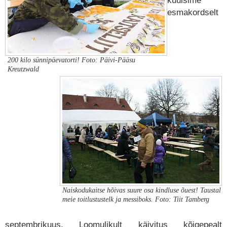
kuulsime
esmakordselt
200 kilo sünnipäevatorti! Foto: Päivi-Pääsu
Kreutzwald
Naiskodukaitse hõivas suure osa kindluse õuest! Taustal
meie toitlustustelk ja messiboks. Foto: Tiit Tamberg
septembrikuus. Loomulikult käivitus kõigepealt