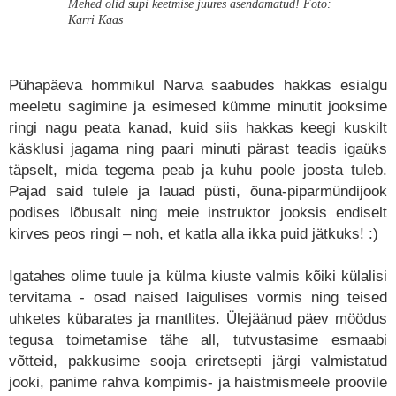
Mehed olid supi keetmise juures asendamatud! Foto:
Karri Kaas
Pühapäeva hommikul Narva saabudes hakkas esialgu
meeletu sagimine ja esimesed kümme minutit jooksime
ringi nagu peata kanad, kuid siis hakkas keegi kuskilt
käsklusi jagama ning paari minuti pärast teadis igaüks
täpselt, mida tegema peab ja kuhu poole joosta tuleb.
Pajad said tulele ja lauad püsti, õuna-piparmündijook
podises lõbusalt ning meie instruktor jooksis endiselt
kirves peos ringi – noh, et katla alla ikka puid jätkuks! :)
Igatahes olime tuule ja külma kiuste valmis kõiki külalisi
tervitama - osad naised laigulises vormis ning teised
uhketes kübarates ja mantlites. Ülejäänud päev möödus
tegusa toimetamise tähe all, tutvustasime esmaabi
võtteid, pakkusime sooja eriretsepti järgi valmistatud
jooki, panime rahva kompimis- ja haistmismeele proovile