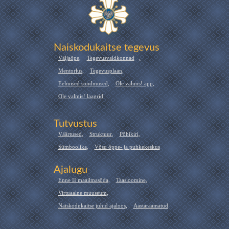
Naiskodukaitse tegevus
Väljaõpe
,
Tegevusvaldkonnad
,
Mentorlus
,
Tegevusplaan
,
Eelmised sündmused
,
Ole valmis! äpp
,
Ole valmis! laagrid
Tutvustus
Väärtused
,
Struktuur
,
Põhikiri
,
Sümboolika
,
Võsu õppe- ja puhkekeskus
Ajalugu
Enne II maailmasõda
,
Taasloomine
,
Virtuaalne muuseum
,
Naiskodukaitse juhid ajaloos
,
Aastaraamatud