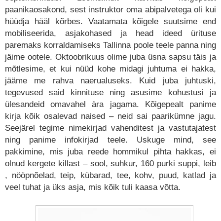
paanikaosakond, sest instruktor oma abipalvetega oli kui
hüüdja hääl kõrbes. Vaatamata kõigele suutsime end
mobiliseerida, asjakohased ja head ideed ürituse
paremaks korraldamiseks Tallinna poole teele panna ning
jäime ootele. Oktoobrikuus olime juba üsna sapsu täis ja
mõtlesime, et kui nüüd kohe midagi juhtuma ei hakka,
jääme me rahva naerualuseks. Kuid juba juhtuski,
tegevused said kinnituse ning asusime kohustusi ja
ülesandeid omavahel ära jagama. Kõigepealt panime
kirja kõik osalevad naised – neid sai paarikümne jagu.
Seejärel tegime nimekirjad vahenditest ja vastutajatest
ning panime infokirjad teele. Uskuge mind, see
pakkimine, mis juba reede hommikul pihta hakkas, ei
olnud kergete killast – sool, suhkur, 160 purki suppi, leib
, nööpnõelad, teip, kübarad, tee, kohv, puud, katlad ja
veel tuhat ja üks asja, mis kõik tuli kaasa võtta.