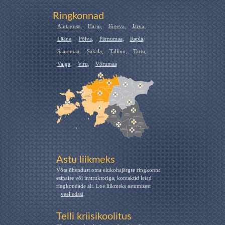
Ringkonnad
Alutaguse
,
Harju
,
Jõgeva
,
Järva
,
Lääne
,
Põlva
,
Pärnumaa
,
Rapla
,
Saaremaa
,
Sakala
,
Tallinn
,
Tartu
,
Valga
,
Viru
,
Võrumaa
Astu liikmeks
Võta ühendust oma elukohajärgse ringkonna
esinaise või instruktoriga, kontaktid leiad
ringkondade alt. Loe liikmeks astumisest
veel edasi
.
Telli kriisikoolitus