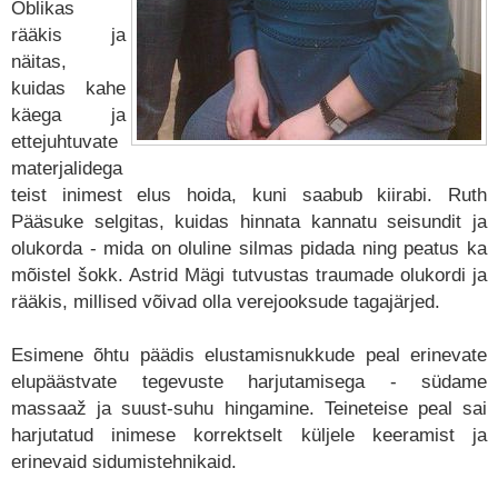
Oblikas
rääkis ja
näitas,
kuidas kahe
käega ja
ettejuhtuvate
materjalidega
teist inimest elus hoida, kuni saabub kiirabi. Ruth
Pääsuke selgitas, kuidas hinnata kannatu seisundit ja
olukorda - mida on oluline silmas pidada ning peatus ka
mõistel šokk. Astrid Mägi tutvustas traumade olukordi ja
rääkis, millised võivad olla verejooksude tagajärjed.
Esimene õhtu päädis elustamisnukkude peal erinevate
elupäästvate tegevuste harjutamisega - südame
massaaž ja suust-suhu hingamine. Teineteise peal sai
harjutatud inimese korrektselt küljele keeramist ja
erinevaid sidumistehnikaid.