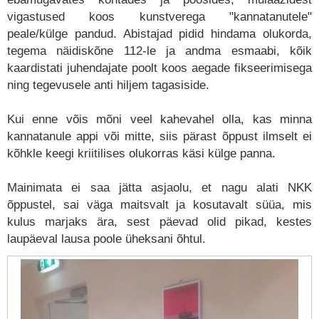
vigastused koos kunstverega "kannatanutele"
peale/külge pandud. Abistajad pidid hindama olukorda,
tegema näidiskõne 112-le ja andma esmaabi, kõik
kaardistati juhendajate poolt koos aegade fikseerimisega
ning tegevusele anti hiljem tagasiside.
Kui enne võis mõni veel kahevahel olla, kas minna
kannatanule appi või mitte, siis pärast õppust ilmselt ei
kõhkle keegi kriitilises olukorras käsi külge panna.
Mainimata ei saa jätta asjaolu, et nagu alati NKK
õppustel, sai väga maitsvalt ja kosutavalt süüa, mis
kulus marjaks ära, sest päevad olid pikad, kestes
laupäeval lausa poole üheksani õhtul.