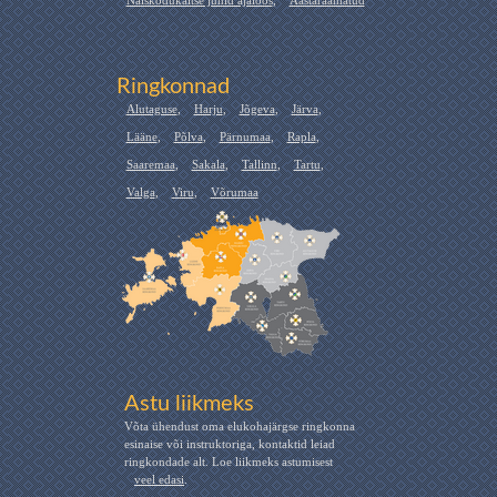
Naiskodukaitse juhid ajaloos
,
Aastaraamatud
Ringkonnad
Alutaguse
,
Harju
,
Jõgeva
,
Järva
,
Lääne
,
Põlva
,
Pärnumaa
,
Rapla
,
Saaremaa
,
Sakala
,
Tallinn
,
Tartu
,
Valga
,
Viru
,
Võrumaa
Astu liikmeks
Võta ühendust oma elukohajärgse ringkonna
esinaise või instruktoriga, kontaktid leiad
ringkondade alt. Loe liikmeks astumisest
veel edasi
.