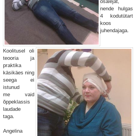
osalejat,
nende hulgas
4 kodutütart
koos
juhendajaga.
Koolitusel oli
teooria ja
praktika
käsikäes ning
seega ei
istunud
me vaid
õppeklassis
laudade
taga.
Angelina