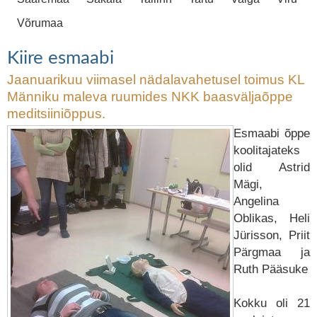
Võrumaa
Kiire esmaabi
Jaanuarikuu viimasel nädalavahetusel toimus KL
Männiku maleva ruumides NKK baasväljaõppe
meditsiiniõppus.
Esmaabi õppe
koolitajateks
olid Astrid
Mägi,
Angelina
Oblikas, Heli
Jürisson, Priit
Pärgmaa ja
Ruth Pääsuke
Kokku oli 21