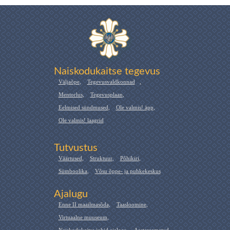
Naiskodukaitse tegevus
Väljaõpe
,
Tegevusvaldkonnad
,
Mentorlus
,
Tegevusplaan
,
Eelmised sündmused
,
Ole valmis! äpp
,
Ole valmis! laagrid
Tutvustus
Väärtused
,
Struktuur
,
Põhikiri
,
Sümboolika
,
Võsu õppe- ja puhkekeskus
Ajalugu
Enne II maailmasõda
,
Taasloomine
,
Virtuaalne muuseum
,