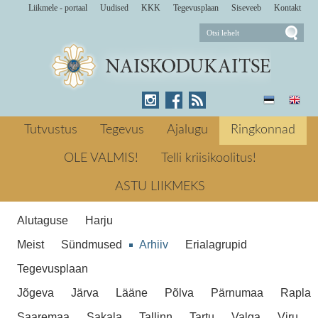
Liikmele - portaal
Uudised
KKK
Tegevusplaan
Siseveeb
Kontakt
Jaanuarikuu viimasel nädalavahetusel
toimus KL Männiku maleva ruumides NKK
Tutvustus
Tegevus
Ajalugu
Ringkonnad
baasväljaõppe meditsiiniõppus. 2014 ←
Eelmine Aasta esimene esmaspäev
OLE VALMIS!
Telli kriisikoolitus!
Kiire esmaabi
Järgmine → Pitkakene Keilas
Kiire
ASTU LIIKMEKS
esmaabi
Alutaguse
Harju
Meist
Sündmused
Arhiiv
Erialagrupid
Tegevusplaan
Jõgeva
Järva
Lääne
Põlva
Pärnumaa
Rapla
Saaremaa
Sakala
Tallinn
Tartu
Valga
Viru