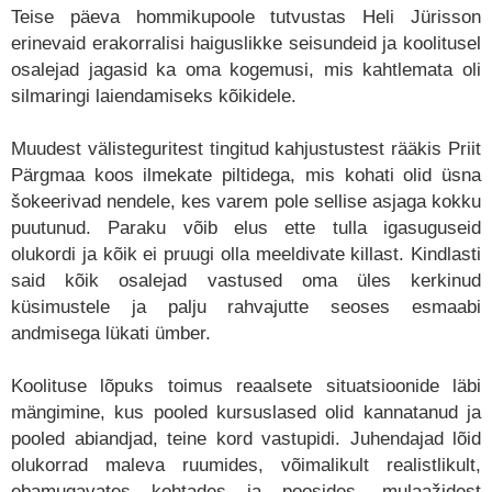
Teise päeva hommikupoole tutvustas Heli Jürisson
erinevaid erakorralisi haiguslikke seisundeid ja koolitusel
osalejad jagasid ka oma kogemusi, mis kahtlemata oli
silmaringi laiendamiseks kõikidele.
Muudest välisteguritest tingitud kahjustustest rääkis Priit
Pärgmaa koos ilmekate piltidega, mis kohati olid üsna
šokeerivad nendele, kes varem pole sellise asjaga kokku
puutunud. Paraku võib elus ette tulla igasuguseid
olukordi ja kõik ei pruugi olla meeldivate killast. Kindlasti
said kõik osalejad vastused oma üles kerkinud
küsimustele ja palju rahvajutte seoses esmaabi
andmisega lükati ümber.
Koolituse lõpuks toimus reaalsete situatsioonide läbi
mängimine, kus pooled kursuslased olid kannatanud ja
pooled abiandjad, teine kord vastupidi. Juhendajad lõid
olukorrad maleva ruumides, võimalikult realistlikult,
ebamugavates kohtades ja poosides, mulaažidest