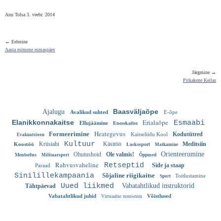
Anu Tolsa 3. veebr. 2014
← Eelmine
Aasta esimene esmaspäev
Järgmine →
Pitkakene Keilas
Baasväljaõpe
Ajalugu
Avalikud suhted
E-õpe
Erialaõpe
Elanikkonnakaitse
Esmaabi
Enesekaitse
Ellujäämine
Heategevus
Formeerimine
Kodutütred
Kaitseliidu Kool
Evakuatsioon
Kultuur
Kriisiabi
Käsitöö
Laskesport
Meditsiin
Koostöö
Matkamine
Orienteerumine
Mentorlus
Ohutushoid
Ole valmis!
Militaarsport
Õppused
Rahvusvaheline
Retseptid
Side ja staap
Paraad
Sinilillekampaania
Sõjaline riigikaitse
Toitlustamine
Sport
Uued liikmed
Vabatahtlikud instruktorid
Tähtpäevad
Virtuaalne muuseum
Vabatahtlikud juhid
Võistlused