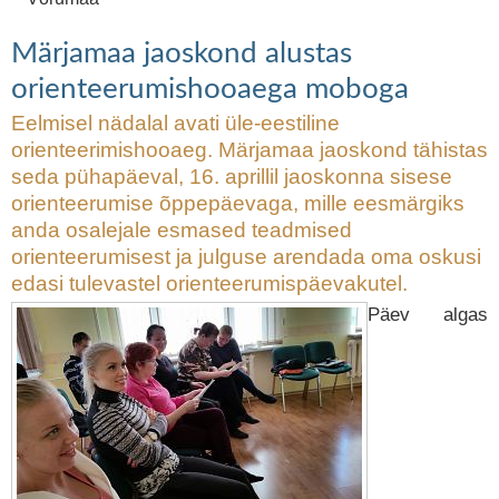
jaoskond alustas orienteerumishooaega
moboga
Märjamaa jaoskond alustas
orienteerumishooaega moboga
Eelmisel nädalal avati üle-eestiline
orienteerimishooaeg. Märjamaa jaoskond tähistas
seda pühapäeval, 16. aprillil jaoskonna sisese
orienteerumise õppepäevaga, mille eesmärgiks
anda osalejale esmased teadmised
orienteerumisest ja julguse arendada oma oskusi
edasi tulevastel orienteerumispäevakutel.
Päev algas