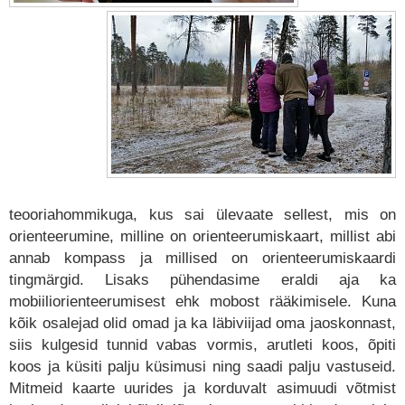
teooriahommikuga, kus sai ülevaate sellest, mis on
orienteerumine, milline on orienteerumiskaart, millist abi
annab kompass ja millised on orienteerumiskaardi
tingmärgid. Lisaks pühendasime eraldi aja ka
mobiiliorienteerumisest ehk mobost rääkimisele. Kuna
kõik osalejad olid omad ja ka läbiviijad oma jaoskonnast,
siis kulgesid tunnid vabas vormis, arutleti koos, õpiti
koos ja küsiti palju küsimusi ning saadi palju vastuseid.
Mitmeid kaarte uurides ja korduvalt asimuudi võtmist