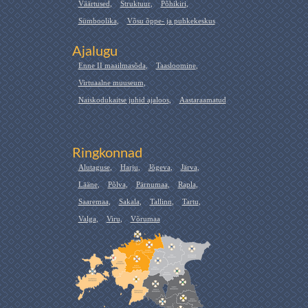
Väärtused
,
Struktuur
,
Põhikiri
,
Sümboolika
,
Võsu õppe- ja puhkekeskus
Ajalugu
Enne II maailmasõda
,
Taasloomine
,
Virtuaalne muuseum
,
Naiskodukaitse juhid ajaloos
,
Aastaraamatud
Ringkonnad
Alutaguse
,
Harju
,
Jõgeva
,
Järva
,
Lääne
,
Põlva
,
Pärnumaa
,
Rapla
,
Saaremaa
,
Sakala
,
Tallinn
,
Tartu
,
Valga
,
Viru
,
Võrumaa