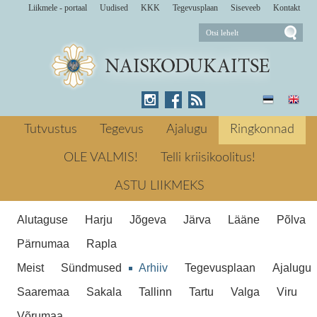
Liikmele - portaal
Uudised
KKK
Tegevusplaan
Siseveeb
Kontakt
Eelmisel nädalal avati üle-eestiline
orienteerimishooaeg. Märjamaa jaoskond
Tutvustus
Tegevus
Ajalugu
Ringkonnad
tähistas seda pühapäeval, 16. aprillil
jaoskonna sisese orienteerumise
OLE VALMIS!
Telli kriisikoolitus!
Märjamaa jaoskond alustas
õppepäevaga, mille eesmärgiks anda
orienteerumishooaega
ASTU LIIKMEKS
osalejale esmased teadmised
orienteerumisest ja julguse arendada oma
Alutaguse
Harju
Jõgeva
Järva
Lääne
Põlva
oskusi edasi tulevastel
orienteerumispäevakutel. aprillil 2017
Pärnumaa
Rapla
Orienteerumine Sport ← Eelmine
Meist
Sündmused
Arhiiv
Tegevusplaan
Ajalugu
Naiskodukaitse mälestus- ja
meenutustepäev Järgmine →
Saaremaa
Sakala
Tallinn
Tartu
Valga
Viru
Laskvõistlustel Valgamaal
Märjamaa
Võrumaa