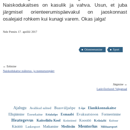
Naiskodukaitses on kasulik ja vahva. Usun, et juba
järgmisel orienteerumispäevakul on jaoskonnast
osalejaid rohkem kui kunagi varem. Okas jalga!
Nele Pernits 17. aprillil 2017
Orienteerumine
Sport
← Eelmine
Naiskodukaitse mälestus- ja meenutustepäev
Järgmine →
Laskvõistlustel Valgamaal
Baasväljaõpe
Ajalugu
Elanikkonnakaitse
Avalikud suhted
E-õpe
Evakuatsioon
Ellujäämine
Erialaõpe
Esmaabi
Formeerimine
Enesekaitse
Heategevus
Kaitseliidu Kool
Kodutütred
Koostöö
Kultuur
Kriisiabi
Mentorlus
Käsitöö
Matkamine
Meditsiin
Militaarsport
Laskesport