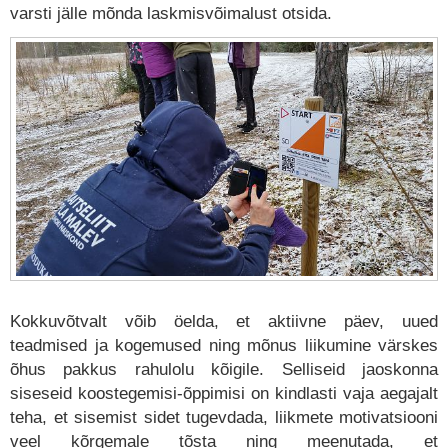
varsti jälle mõnda laskmisvõimalust otsida.
Kokkuvõtvalt võib öelda, et aktiivne päev, uued
teadmised ja kogemused ning mõnus liikumine värskes
õhus pakkus rahulolu kõigile. Selliseid jaoskonna
siseseid koostegemisi-õppimisi on kindlasti vaja aegajalt
teha, et sisemist sidet tugevdada, liikmete motivatsiooni
veel kõrgemale tõsta ning meenutada, et