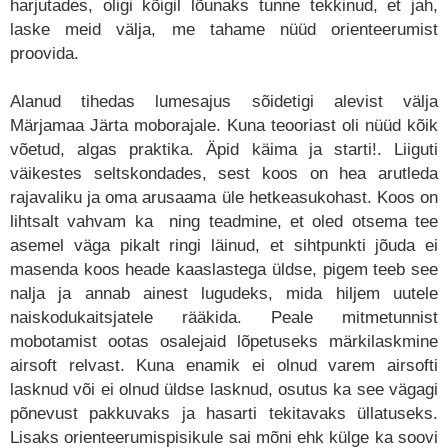
harjutades, oligi kõigil lõunaks tunne tekkinud, et jah,
laske meid välja, me tahame nüüd orienteerumist
proovida.
Alanud tihedas lumesajus sõidetigi alevist välja
Märjamaa Järta moborajale. Kuna teooriast oli nüüd kõik
võetud, algas praktika. Äpid käima ja starti!. Liiguti
väikestes seltskondades, sest koos on hea arutleda
rajavaliku ja oma arusaama üle hetkeasukohast. Koos on
lihtsalt vahvam ka ning teadmine, et oled otsema tee
asemel väga pikalt ringi läinud, et sihtpunkti jõuda ei
masenda koos heade kaaslastega üldse, pigem teeb see
nalja ja annab ainest lugudeks, mida hiljem uutele
naiskodukaitsjatele rääkida. Peale mitmetunnist
mobotamist ootas osalejaid lõpetuseks märkilaskmine
airsoft relvast. Kuna enamik ei olnud varem airsofti
lasknud või ei olnud üldse lasknud, osutus ka see vägagi
põnevust pakkuvaks ja hasarti tekitavaks üllatuseks.
Lisaks orienteerumispisikule sai mõni ehk külge ka soovi