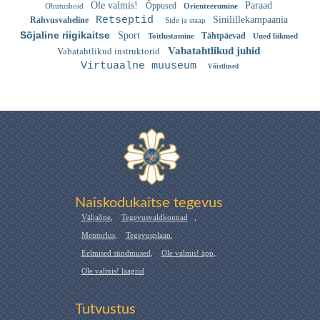
Ole valmis!
Paraad
Õppused
Ohutushoid
Orienteerumine
Retseptid
Sinilillekampaania
Rahvusvaheline
Side ja staap
Sõjaline riigikaitse
Sport
Tähtpäevad
Toitlustamine
Uued liikmed
Vabatahtlikud instruktorid
Vabatahtlikud juhid
Virtuaalne muuseum
Võistlused
Naiskodukaitse tegevus
Väljaõpe
,
Tegevusvaldkonnad
,
Mentorlus
,
Tegevusplaan
,
Eelmised sündmused
,
Ole valmis! äpp
,
Ole valmis! laagrid
Tutvustus