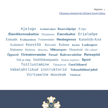
Järgmine →
Pärnumaa orienteerujad tõmbasid hooaja käima.
E-õpe
Ajalugu
Baasväljaõpe
Avalikud suhted
Elanikkonnakaitse
Enesekaitse
Erialaõpe
Ellujäämine
Heategevus
Esmaabi
Kaitseliidu Kool
Formeerimine
Evakuatsioon
Kriisiabi
Koostöö
Kultuur
Laskesport
Kodutütred
Käsitöö
Matkamine
Mentorlus
Militaarsport
Ohutushoid
Meditsiin
Ole valmis!
Orienteerumine
Retseptid
Rahvusvaheline
Õppused
Paraad
Sport
Sinilillekampaania
Side ja staap
Sõjaline riigikaitse
Toitlustamine
Uued liikmed
Tähtpäevad
Vabatahtlikud instruktorid
Vabatahtlikud juhid
Virtuaalne muuseum
Võistlused