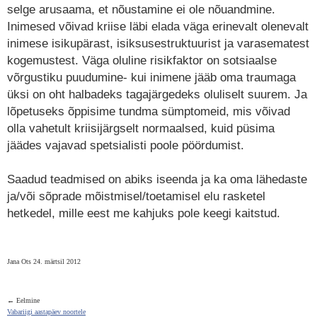
selge arusaama, et nõustamine ei ole nõuandmine.
Inimesed võivad kriise läbi elada väga erinevalt olenevalt
inimese isikupärast, isiksusestruktuurist ja varasematest
kogemustest. Väga oluline risikfaktor on sotsiaalse
võrgustiku puudumine- kui inimene jääb oma traumaga
üksi on oht halbadeks tagajärgedeks oluliselt suurem. Ja
lõpetuseks õppisime tundma sümptomeid, mis võivad
olla vahetult kriisijärgselt normaalsed, kuid püsima
jäädes vajavad spetsialisti poole pöördumist.
Saadud teadmised on abiks iseenda ja ka oma lähedaste
ja/või sõprade mõistmisel/toetamisel elu rasketel
hetkedel, mille eest me kahjuks pole keegi kaitstud.
Jana Ots 24. märtsil 2012
← Eelmine
Vabariigi aastapäev noortele