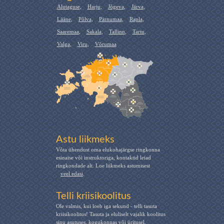
Alutaguse
,
Harju
,
Jõgeva
,
Järva
,
Lääne
,
Põlva
,
Pärnumaa
,
Rapla
,
Saaremaa
,
Sakala
,
Tallinn
,
Tartu
,
Valga
,
Viru
,
Võrumaa
Astu liikmeks
Võta ühendust oma elukohajärgse ringkonna
esinaise või instruktoriga, kontaktid leiad
ringkondade alt. Loe liikmeks astumisest
veel edasi
.
Telli kriisikoolitus
Ole valmis, kui loeb iga sekund - telli tasuta
kriisikoolitus! Tasuta ja eluliselt vajalik koolitus
sinu asutuses, kogukonnas või üritusel.