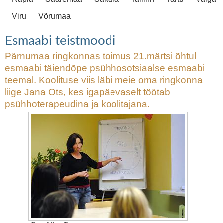
Viru
Võrumaa
Esmaabi teistmoodi
Pärnumaa ringkonnas toimus 21.märtsi õhtul
esmaabi täiendõpe psühhosotsiaalse esmaabi
teemal. Koolituse viis läbi meie oma ringkonna
liige Jana Ots, kes igapäevaselt töötab
psühhoterapeudina ja koolitajana.