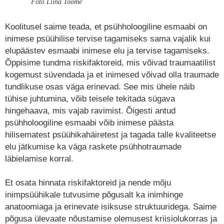
Foto Liina Toome
Koolitusel saime teada, et psühholoogiline esmaabi on
inimese psüühilise tervise tagamiseks sama vajalik kui
elupäästev esmaabi inimese elu ja tervise tagamiseks.
Õppisime tundma riskifaktoreid, mis võivad traumaatilist
kogemust süvendada ja et inimesed võivad olla traumade
tundlikuse osas väga erinevad. See mis ühele näib
tühise juhtumina, võib teisele tekitada sügava
hingehaava, mis vajab ravimist. Õigesti antud
psühholoogiline esmaabi võib inimese päästa
hilisematest psüühikahäiretest ja tagada talle kvaliteetse
elu jätkumise ka väga raskete psühhotraumade
läbielamise korral.
Et osata hinnata riskifaktoreid ja nende mõju
inimpsüühikale tutvusime põgusalt ka inimhinge
anatoomiaga ja erinevate isiksuse struktuuridega. Saime
põgusa ülevaate nõustamise olemusest kriisiolukorras ja