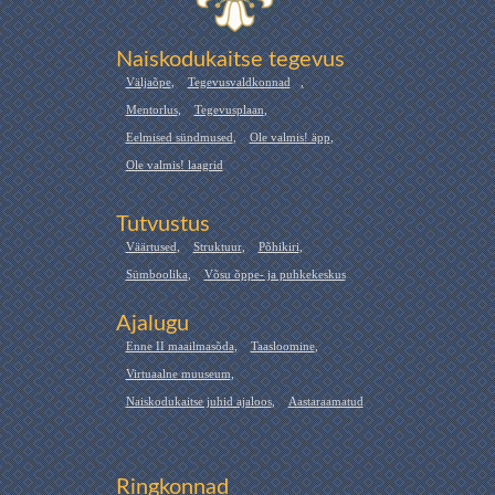
Naiskodukaitse tegevus
Väljaõpe
,
Tegevusvaldkonnad
,
Mentorlus
,
Tegevusplaan
,
Eelmised sündmused
,
Ole valmis! äpp
,
Ole valmis! laagrid
Tutvustus
Väärtused
,
Struktuur
,
Põhikiri
,
Sümboolika
,
Võsu õppe- ja puhkekeskus
Ajalugu
Enne II maailmasõda
,
Taasloomine
,
Virtuaalne muuseum
,
Naiskodukaitse juhid ajaloos
,
Aastaraamatud
Ringkonnad