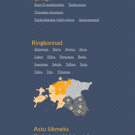
Enne II maailmasõda
,
Taasloomine
,
Virtuaalne muuseum
,
Naiskodukaitse juhid ajaloos
,
Aastaraamatud
Ringkonnad
Alutaguse
,
Harju
,
Jõgeva
,
Järva
,
Lääne
,
Põlva
,
Pärnumaa
,
Rapla
,
Saaremaa
,
Sakala
,
Tallinn
,
Tartu
,
Valga
,
Viru
,
Võrumaa
Astu liikmeks