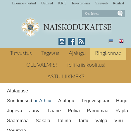
Liikmele - portaal
Uudised
KKK
Tegevusplaan
Siseveeb
Kontakt
17. -18. novembril 2018 toimus Alutaguse
ringkonnas esimest korda Naiskodukaitse
Tutvustus
Tegevus
Ajalugu
Ringkonnad
baasväljaõppe uus kursus - Ohutushoid.
Kes võitis? Järgmine → Ringkonna
OLE VALMIS!
Telli kriisikoolitus!
Ohutuma elu heaks
aastapäev uues kohas
Ohutuma elu
ASTU LIIKMEKS
heaks
Alutaguse
Sündmused
Arhiiv
Ajalugu
Tegevusplaan
Harju
Jõgeva
Järva
Lääne
Põlva
Pärnumaa
Rapla
Saaremaa
Sakala
Tallinn
Tartu
Valga
Viru
Võrumaa