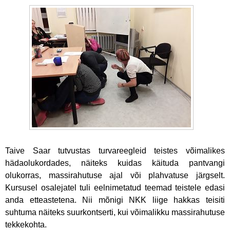
Taive Saar tutvustas turvareegleid teistes võimalikes
hädaolukordades, näiteks kuidas käituda pantvangi
olukorras, massirahutuse ajal või plahvatuse järgselt.
Kursusel osalejatel tuli eelnimetatud teemad teistele edasi
anda etteastetena. Nii mõnigi NKK liige hakkas teisiti
suhtuma näiteks suurkontserti, kui võimalikku massirahutuse
tekkekohta.