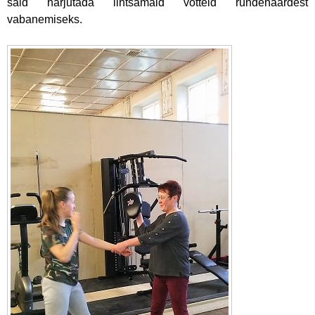
said harjutada lihtsamaid võtteid ründehaardest
vabanemiseks.