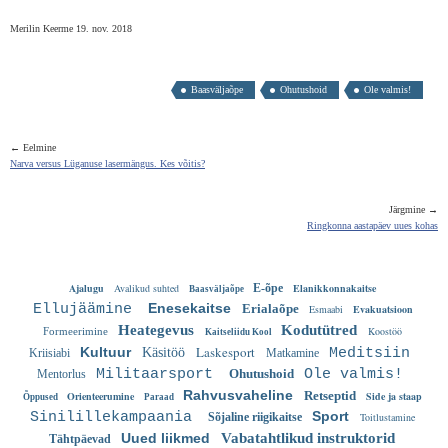
Merilin Keerme 19. nov. 2018
Baasväljaõpe
Ohutushoid
Ole valmis!
← Eelmine
Narva versus Lüganuse lasermängus. Kes võitis?
Järgmine →
Ringkonna aastapäev uues kohas
Ajalugu
Avalikud suhted
E-õpe
Elanikkonnakaitse
Baasväljaõpe
Enesekaitse
Ellujäämine
Erialaõpe
Esmaabi
Evakuatsioon
Heategevus
Kodutütred
Koostöö
Formeerimine
Kaitseliidu Kool
Laskesport
Kultuur
Käsitöö
Meditsiin
Kriisiabi
Matkamine
Militaarsport
Ohutushoid
Ole valmis!
Mentorlus
Rahvusvaheline
Retseptid
Orienteerumine
Side ja staap
Õppused
Paraad
Sport
Sinilillekampaania
Sõjaline riigikaitse
Toitlustamine
Uued liikmed
Vabatahtlikud instruktorid
Tähtpäevad