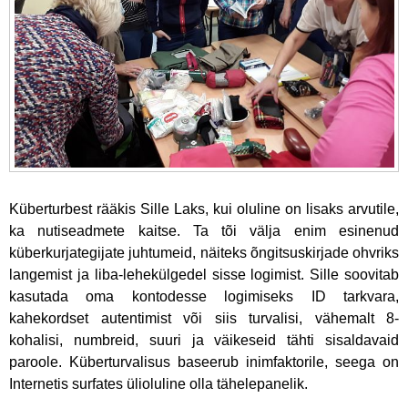
Küberturbest rääkis Sille Laks, kui oluline on lisaks arvutile,
ka nutiseadmete kaitse. Ta tõi välja enim esinenud
küberkurjategijate juhtumeid, näiteks õngitsuskirjade ohvriks
langemist ja liba-lehekülgedel sisse logimist. Sille soovitab
kasutada oma kontodesse logimiseks ID tarkvara,
kahekordset autentimist või siis turvalisi, vähemalt 8-
kohalisi, numbreid, suuri ja väikeseid tähti sisaldavaid
paroole. Küberturvalisus baseerub inimfaktorile, seega on
Internetis surfates ülioluline olla tähelepanelik.