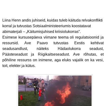
Liina Henn andis juhiseid, kuidas tuleb käituda relvakonflikti
korral ja tutvustas Sotsiaalministeeriumis koostatavat
abimaterjali – „Käitumisjuhised kriisiolukorras“.
Esimese kursusepäeva viimane teema oli regulatsioonid ja
ressursid. Ave Paavo tutvustas Eestis kehtivat
seadusandlust, näiteks Hädaolukorra seadust,
Päästeseadust ja Riigikaitseseadust. Ave rõhutas, et
põhiline ressurss on inimene, aga eluks vajalik on ka vesi,
toit, elekter ja kütus.