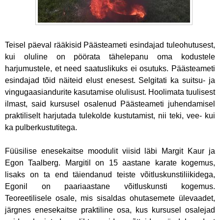
Teisel päeval rääkisid Päästeameti esindajad tuleohutusest,
kui oluline on pöörata tähelepanu oma kodustele
harjumustele, et need saatuslikuks ei osutuks. Päästeameti
esindajad tõid näiteid elust enesest. Selgitati ka suitsu- ja
vingugaasiandurite kasutamise olulisust. Hoolimata tuulisest
ilmast, said kursusel osalenud Päästeameti juhendamisel
praktiliselt harjutada tulekolde kustutamist, nii teki, vee- kui
ka pulberkustutitega.
Füüsilise enesekaitse moodulit viisid läbi Margit Kaur ja
Egon Taalberg. Margitil on 15 aastane karate kogemus,
lisaks on ta end täiendanud teiste võitluskunstiliikidega,
Egonil on paariaastane võitluskunsti kogemus.
Teoreetilisele osale, mis sisaldas ohutasemete ülevaadet,
järgnes enesekaitse praktiline osa, kus kursusel osalejad