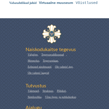
Virtuaalne muuseum
Vabatahtlikud juhid
Võistlused
Naiskodukaitse tegevus
Väljaõpe
,
Tegevusvaldkonnad
,
Mentorlus
,
Tegevusplaan
,
Eelmised sündmused
,
Ole valmis! äpp
,
Ole valmis! laagrid
Tutvustus
Väärtused
,
Struktuur
,
Põhikiri
,
Sümboolika
,
Võsu õppe- ja puhkekeskus
Ajalugu