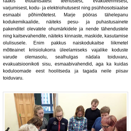
rääkis elutähtsatest teenustest, evakueerimisest,
varjumisest, kodu- ja elektriohutusest ning psühhosotsiaalse
esmaabi põhimõtetest. Marje pööras tähelepanu
kodukemikaalide, näiteks pesu- ja puhastusainete
pakenditel olevatele ohumärkidele ja nende tähendustele
ning kaitsevahendite, näiteks kinnaste, maskide, kasutamise
olulisusele. Enim pakkus naiskodukaitse liikmetel
mõtteainet kriisiolukorra üleelamiseks vajalike koduste
varude olemasolu, sealhulgas nädala toiduvaru,
evakuatsioonikoti sisu, esmaabivahendid, aga ka kuidas
koduloomade eest hoolitseda ja tagada neile piisav
toiduvaru.