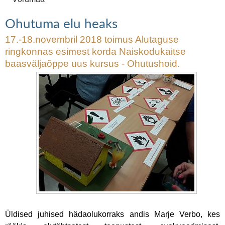
Ohutuma elu heaks
17.-18.novembril 2018 toimus Alutaguse
ringkonnas esimest korda Naiskodukaitse
baasväljaõppe uus kursus - Ohutushoid.
Üldised juhised hädaolukorraks andis Marje Verbo, kes