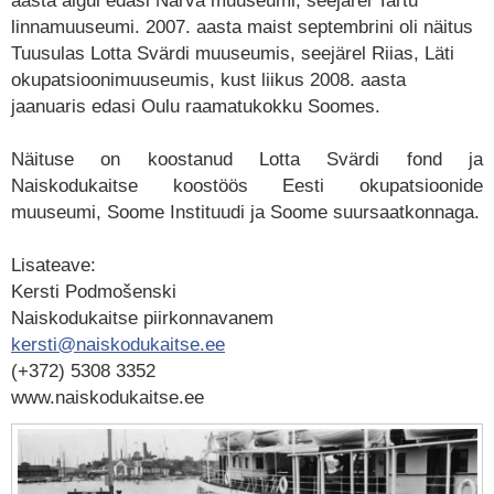
aasta algul edasi Narva muuseumi, seejärel Tartu
linnamuuseumi.
2007. aasta maist septembrini oli näitus
Tuusulas Lotta Svärdi muuseumis, seejärel Riias, Läti
okupatsioonimuuseumis, kust liikus 2008. aasta
jaanuaris edasi Oulu raamatukokku Soomes.
Näituse on koostanud Lotta Svärdi fond ja
Naiskodukaitse koostöös Eesti okupatsioonide
muuseumi, Soome Instituudi ja Soome suursaatkonnaga.
Lisateave:
Kersti Podmošenski
Naiskodukaitse piirkonnavanem
kersti@naiskodukaitse.ee
(+372) 5308 3352
www.naiskodukaitse.ee