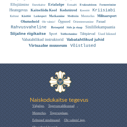
Ellujäämine
Erialaõpe
Enesekaitse
Esmaabi
Evakuatsioon
Formeerimine
Heategevus
Kaitseliidu Kool
Kriisiabi
Kodutütred
Koostöö
Kultuur
Käsitöö
Militaarsport
Matkamine
Mentorlus
Laskesport
Meditsiin
Ohutushoid
Ole valmis!
Õppused
Paraad
Orienteerumine
Rahvusvaheline
Sinilillekampaania
Side ja staap
Retseptid
Sport
Sõjaline riigikaitse
Toitlustamine
Tähtpäevad
Uued liikmed
Vabatahtlikud juhid
Vabatahtlikud instruktorid
Virtuaalne muuseum
Võistlused
Naiskodukaitse tegevus
Väljaõpe
,
Tegevusvaldkonnad
,
Mentorlus
,
Tegevusplaan
,
Eelmised sündmused
,
Ole valmis! äpp
,