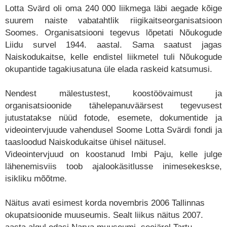
Lotta Svärd oli oma 240 000 liikmega läbi aegade kõige
suurem naiste vabatahtlik riigikaitseorganisatsioon
Soomes. Organisatsiooni tegevus lõpetati Nõukogude
Liidu survel 1944. aastal. Sama saatust jagas
Naiskodukaitse, kelle endistel liikmetel tuli Nõukogude
okupantide tagakiusatuna üle elada raskeid katsumusi.
Nendest mälestustest, koostöövaimust ja
organisatsioonide tähelepanuväärsest tegevusest
jutustatakse nüüd fotode, esemete, dokumentide ja
videointervjuude vahendusel Soome Lotta Svärdi fondi ja
taasloodud Naiskodukaitse ühisel näitusel.
Videointervjuud on koostanud Imbi Paju, kelle julge
lähenemisviis toob ajalookäsitlusse inimesekeskse,
isikliku mõõtme.
Näitus avati esimest korda novembris 2006 Tallinnas
okupatsioonide muuseumis. Sealt liikus näitus 2007.