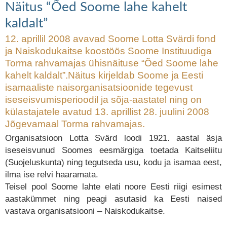
Näitus “Õed Soome lahe kahelt
dokumentaalfilm
Näitus “Õed Soome lahe
kahelt kaldalt”
kaldalt”
12. aprillil 2008 avavad Soome Lotta Svärdi fond
ja Naiskodukaitse koostöös Soome Instituudiga
Torma rahvamajas ühisnäituse “Õed Soome lahe
kahelt kaldalt”.Näitus kirjeldab Soome ja Eesti
isamaaliste naisorganisatsioonide tegevust
iseseisvumisperioodil ja sõja-aastatel ning on
külastajatele avatud 13. aprillist 28. juulini 2008
Jõgevamaal Torma rahvamajas.
Organisatsioon Lotta Svärd loodi 1921. aastal äsja
iseseisvunud Soomes eesmärgiga toetada Kaitseliitu
(Suojeluskunta) ning tegutseda usu, kodu ja isamaa eest,
ilma ise relvi haaramata.
Teisel pool Soome lahte elati noore Eesti riigi esimest
aastakümmet ning peagi asutasid ka Eesti naised
vastava organisatsiooni – Naiskodukaitse.