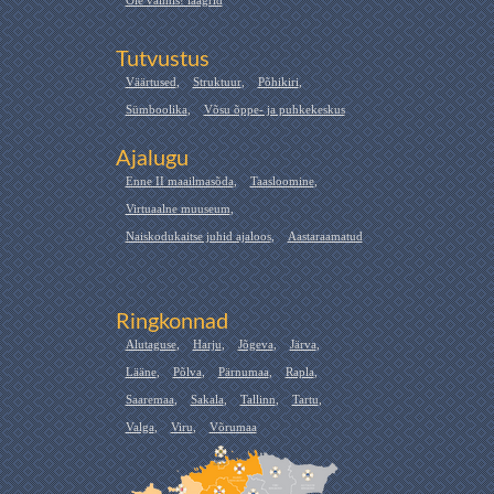
Ole valmis! laagrid
Tutvustus
Väärtused
,
Struktuur
,
Põhikiri
,
Sümboolika
,
Võsu õppe- ja puhkekeskus
Ajalugu
Enne II maailmasõda
,
Taasloomine
,
Virtuaalne muuseum
,
Naiskodukaitse juhid ajaloos
,
Aastaraamatud
Ringkonnad
Alutaguse
,
Harju
,
Jõgeva
,
Järva
,
Lääne
,
Põlva
,
Pärnumaa
,
Rapla
,
Saaremaa
,
Sakala
,
Tallinn
,
Tartu
,
Valga
,
Viru
,
Võrumaa