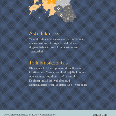
Astu liikmeks
Võta ühendust oma elukohajärgse ringkonna
esinaise või instruktoriga, kontaktid leiad
ringkondade alt. Loe liikmeks astumisest
veel edasi
.
Telli kriisikoolitus
Ole valmis, kui loeb iga sekund - telli tasuta
kriisikoolitus! Tasuta ja eluliselt vajalik koolitus
sinu asutuses, kogukonnas või üritusel.
Koolitusi viivad läbi väljaõppinud
Naiskodukaitse kriisikoolitajad. Loe
veel edasi
.
www.naiskodukaitse.ee © 2026 » Naiskodukaitse
FastLion CMS