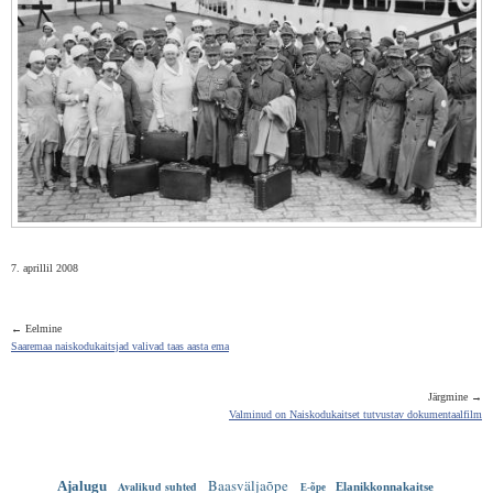
7. aprillil 2008
← Eelmine
Saaremaa naiskodukaitsjad valivad taas aasta ema
Järgmine →
Valminud on Naiskodukaitset tutvustav dokumentaalfilm
Baasväljaõpe
Ajalugu
Avalikud suhted
Elanikkonnakaitse
E-õpe