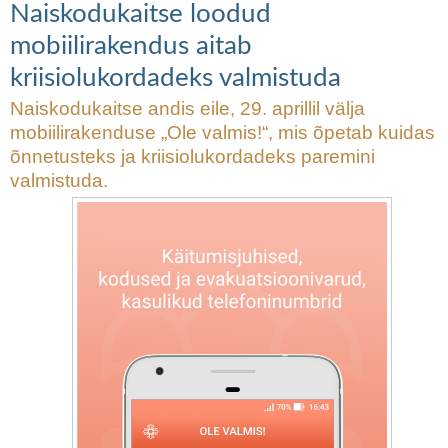
Naiskodukaitse loodud
mobiilirakendus aitab
kriisiolukordadeks valmistuda
Naiskodukaitse andis eile, 29. aprillil välja
mobiilirakenduse „Ole valmis!“, mis õpetab kuidas
õnnetusteks ja kriisiolukordadeks paremini
valmistuda.