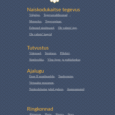
Naiskodukaitse tegevus
Väljaõpe
,
Tegevusvaldkonnad
,
Mentorlus
,
Tegevusplaan
,
Eelmised sündmused
,
Ole valmis! äpp
,
Ole valmis! laagrid
Tutvustus
Väärtused
,
Struktuur
,
Põhikiri
,
Sümboolika
,
Võsu õppe- ja puhkekeskus
Ajalugu
Enne II maailmasõda
,
Taasloomine
,
Virtuaalne muuseum
,
Naiskodukaitse juhid ajaloos
,
Aastaraamatud
Ringkonnad
Alutaguse
,
Harju
,
Jõgeva
,
Järva
,