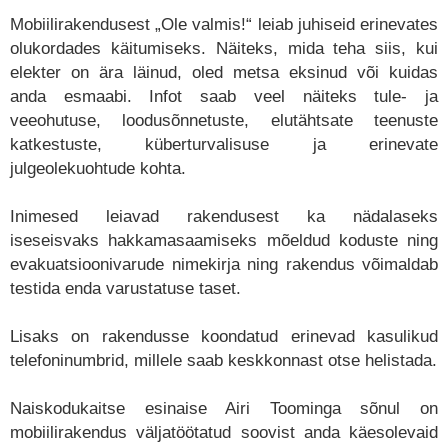
Mobiilirakendusest „Ole valmis!“ leiab juhiseid erinevates
olukordades käitumiseks. Näiteks, mida teha siis, kui
elekter on ära läinud, oled metsa eksinud või kuidas
anda esmaabi. Infot saab veel näiteks tule- ja
veeohutuse, loodusõnnetuste, elutähtsate teenuste
katkestuste, küberturvalisuse ja erinevate
julgeolekuohtude kohta.
Inimesed leiavad rakendusest ka nädalaseks
iseseisvaks hakkamasaamiseks mõeldud koduste ning
evakuatsioonivarude nimekirja ning rakendus võimaldab
testida enda varustatuse taset.
Lisaks on rakendusse koondatud erinevad kasulikud
telefoninumbrid, millele saab keskkonnast otse helistada.
Naiskodukaitse esinaise Airi Toominga sõnul on
mobiilirakendus väljatöötatud soovist anda käesolevaid