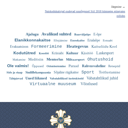
Järgmine →
Naiskodukaitsjad osalevad suurõppusel Siil 2018 kümnetes erinevates
rollides
Avalikud suhted
Ajalugu
Baasväljaõpe
E-õpe
Elanikkonnakaitse
Ellujäämine
Enesekaitse
Erialaõpe
Esmaabi
Kaitseliidu Kool
Heategevus
Formeerimine
Evakuatsioon
Käsitöö
Kodutütred
Laskesport
Koostöö
Kriisiabi
Kultuur
Meditsiin
Mentorlus
Ohutushoid
Matkamine
Militaarsport
Paraad
Ole valmis!
Orienteerumine
Rahvusvaheline
Õppused
Retseptid
Toitlustamine
Sport
Side ja staap
Sõjaline riigikaitse
Sinilillekampaania
Uued liikmed
Vabatahtlikud juhid
Vabatahtlikud instruktorid
Tähtpäevad
Virtuaalne muuseum
Võistlused