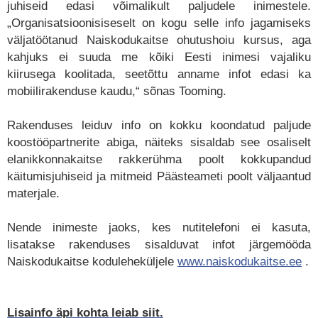
juhiseid edasi võimalikult paljudele inimestele.
„Organisatsioonisiseselt on kogu selle info jagamiseks
väljatöötanud Naiskodukaitse ohutushoiu kursus, aga
kahjuks ei suuda me kõiki Eesti inimesi vajaliku
kiirusega koolitada, seetõttu anname infot edasi ka
mobiilirakenduse kaudu,“ sõnas Tooming.
Rakenduses leiduv info on kokku koondatud paljude
koostööpartnerite abiga, näiteks sisaldab see osaliselt
elanikkonnakaitse rakkerühma poolt kokkupandud
käitumisjuhiseid ja mitmeid Päästeameti poolt väljaantud
materjale.
Nende inimeste jaoks, kes nutitelefoni ei kasuta,
lisatakse rakenduses sisalduvat infot järgemööda
Naiskodukaitse koduleheküljele
www.naiskodukaitse.ee
.
Lisainfo äpi kohta leiab siit.