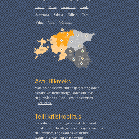
Lääne
,
Põlva
,
Pärnumaa
,
Rapla
,
Saaremaa
,
Sakala
,
Tallinn
,
Tartu
,
Valga
,
Viru
,
Võrumaa
Astu liikmeks
Võta ühendust oma elukohajärgse ringkonna
esinaise või instruktoriga, kontaktid leiad
ringkondade alt. Loe liikmeks astumisest
veel edasi
.
Telli kriisikoolitus
Ole valmis, kui loeb iga sekund - telli tasuta
kriisikoolitus! Tasuta ja eluliselt vajalik koolitus
sinu asutuses, kogukonnas või üritusel.
Koolitusi viivad läbi väljaõppinud