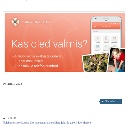
30. aprillil 2018
Ole valmis!
← Eelmine
Naiskodukaitse kutsub üles panustama ajalooliste juhtide galerii loomisesse