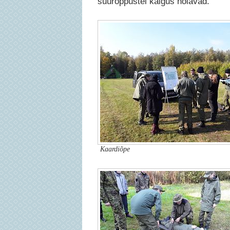
suurõppustel käigus hoiavad.
Kaardiõpe