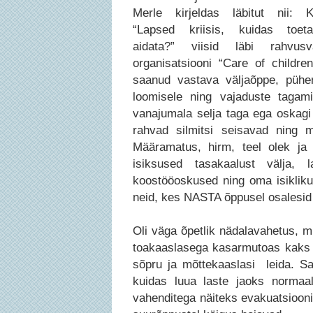
Merle kirjeldas läbitut nii:
K
“Lapsed kriisis, kuidas toet
aidata?” viisid läbi rahvusva
organisatsiooni “Care of childre
saanud vastava väljaõppe, pühe
loomisele ning vajaduste tagami
vanajumala selja taga ega oskagi
rahvad silmitsi seisavad ning 
Määramatus, hirm, teel olek ja 
isiksused tasakaalust välja,
koostööoskused ning oma isikliku
neid, kes NASTA õppusel osalesid j
Oli väga õpetlik nädalavahetus, 
toakaaslasega kasarmutoas kaks ö
sõpru ja mõttekaaslasi leida. Sa
kuidas luua laste jaoks normaals
vahenditega näiteks evakuatsiooni