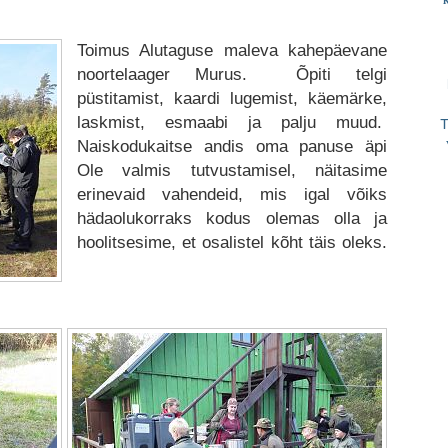
K
Toimus Alutaguse maleva kahepäevane
noortelaager Murus. Õpiti telgi
püstitamist, kaardi lugemist, käemärke,
laskmist, esmaabi ja palju muud.
Naiskodukaitse andis oma panuse äpi
Ole valmis tutvustamisel, näitasime
erinevaid vahendeid, mis igal võiks
hädaolukorraks kodus olemas olla ja
hoolitsesime, et osalistel kõht täis oleks.