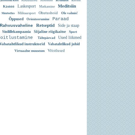
Koostöö
Kultuur
Kodutütred
Kriisiabi
aitseliidu Kool
Meditsiin
Laskesport
Käsitöö
Matkamine
Ohutushoid
Mentorlus
Militaarsport
Ole valmis!
Õppused
Paraad
Orienteerumine
Rahvusvaheline
Retseptid
Side ja staap
Sõjaline riigikaitse
Sinilillekampaania
Sport
Toitlustamine
Uued liikmed
Tähtpäevad
Vabatahtlikud instruktorid
Vabatahtlikud juhid
Võistlused
Virtuaalne muuseum