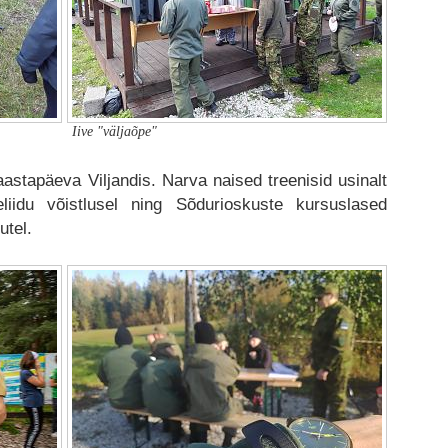
Iive "väljaõpe"
aastapäeva Viljandis.
Narva naised treenisid usinalt
eliidu võistlusel ning
Sõdurioskuste kursuslased
utel.