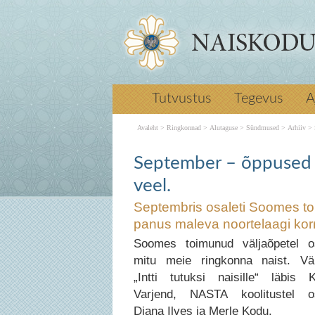
Septembris osaleti Soomes toimunud 
Tutvustus
Tegevus
A
väljaõpetel ning anti oma panus male
korraldamisse. Järgmine → Oktoober 
Avaleht
>
Ringkonnad
>
Alutaguse
>
Sündmused
>
Arhiiv
>
sideeriala võistlus, sanitari erialakur
September – õppused Soomes,
September – õppused Soomes, noorte
September – õppused 
veel.
veel.
Septembris osaleti Soomes toi
panus maleva noortelaagi kor
Soomes toimunud väljaõpetel o
mitu meie ringkonna naist. Vä
„Intti tutuksi naisille“ läbis Kr
Varjend, NASTA koolitustel os
Diana Ilves ja Merle Kodu.