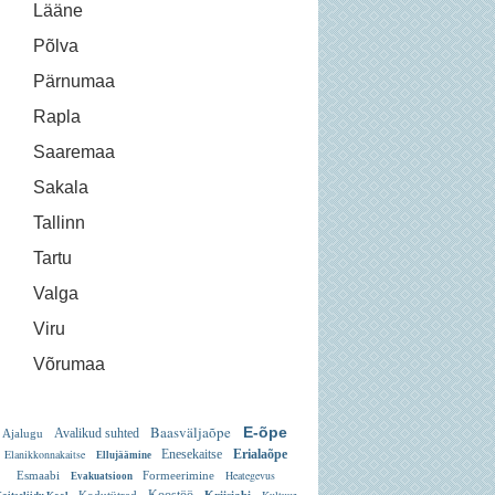
Lääne
Põlva
Pärnumaa
Rapla
Saaremaa
Sakala
Tallinn
Tartu
Valga
Viru
Võrumaa
Baasväljaõpe
E-õpe
Avalikud suhted
Ajalugu
Elanikkonnakaitse
Enesekaitse
Erialaõpe
Ellujäämine
Heategevus
Esmaabi
Formeerimine
Evakuatsioon