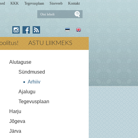
sed
KKK
Tegevusplaan
Siseveeb
Kontakt
Otsi
lehelt
Press for Otsi lehelt
koolitus!
ASTU LIIKMEKS
Alutaguse
Sündmused
Arhiiv
Ajalugu
Tegevusplaan
Harju
Jõgeva
Järva