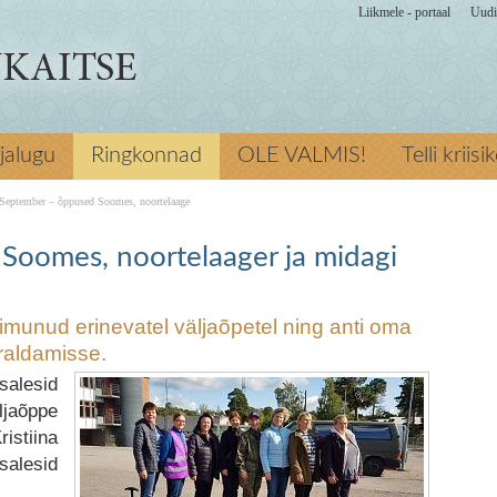
Liikmele - portaal
Uudi
erinevatel
jalugu
Ringkonnad
OLE VALMIS!
Telli kriisi
va noortelaagi
– staabi- ja
September – õppused Soomes, noortelaage
us ja sport
laager ja midagi
Soomes, noortelaager ja midagi
munud erinevatel väljaõpetel ning anti oma
raldamisse.
salesid
ljaõppe
istiina
alesid