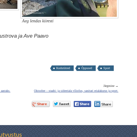
Aeg lendas kiiresti
Šustrova ja Ave Paavo
Kodutütred
Õppused
Sport
Järgmine →
 aastaks.
Oktoober – staabi- ja sideeriala võistlus, sanitari erialakurus ja sport.
utvustus