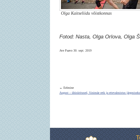
Olga Kaitseliidu võistkonnas
Fotod: Nasta, Olga Orlova, Olga 
Ave Paavo 30. sept. 2019
← Eelmine
August – ühisüritused, Sinimäe retk ja ettevalmistus järgmiseks
T