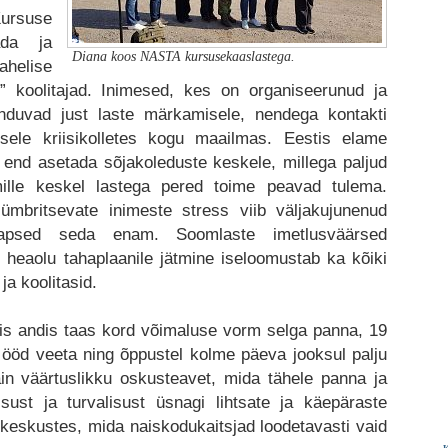
ursuse
ada ja
Diana koos NASTA kursusekaaslastega.
helise
n” koolitajad. Inimesed, kes on organiseerunud ja
nduvad just laste märkamisele, nendega kontakti
sele kriisikolletes kogu maailmas. Eestis elame
 end asetada sõjakoleduste keskele, millega paljud
mille keskel lastega pered toime peavad tulema.
ümbritsevate inimeste stress viib väljakujunenud
 lapsed seda enam. Soomlaste imetlusväärsed
 heaolu tahaplaanile jätmine iseloomustab ka kõiki
a koolitasid.
mis andis taas kord võimaluse vorm selga panna, 19
öd veeta ning õppustel kolme päeva jooksul palju
in väärtuslikku oskusteavet, mida tähele panna ja
ust ja turvalisust üsnagi lihtsate ja käepäraste
keskustes, mida naiskodukaitsjad loodetavasti vaid