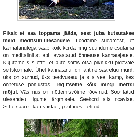
Pikalt ei saa toppama jääda, sest juba kutsutakse
meid meditsiiniülesandele.
Loodame südamest, et
kannatanutega saab kõik korda ning suundume osutama
on meditsiinilist abi lavastatud õnnetuse kannatajatele.
Kujutame siis ette, et auto sõitis otsa piknikku pidavale
seltskonnale. Ühel kannatanul on lahtine sääreluu murd,
üks on surnud, üks teadvusetu ja siis veel kamp, kes
õnnetuse põhjustas.
Tegutseme kõik mingi inertsi
mõjul.
Väsimus on mõtlemisvõime röövinud. Sooritatud
ülesandelt liigume järgmisele. Seekord siis noavise.
Selle saame kah kuidagi, poolunes, tehtud.