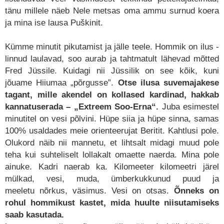
tänu millele näeb Nele metsas oma ammu surnud koera
ja mina ise lausa Puškinit.
Kümme minutit pikutamist ja jälle teele. Hommik on ilus -
linnud laulavad, soo aurab ja tahtmatult lähevad mõtted
Fred Jüssile. Kuidagi nii Jüssilik on see kõik, kuni
jõuame Hiiumaa „põrgusse”.
Otse ilusa suvemajakese
tagant, mille akendel on kollased kardinad, hakkab
kannatuserada – „Extreem Soo-Erna“.
Juba esimestel
minutitel on vesi põlvini. Hüpe siia ja hüpe sinna, samas
100% usaldades meie orienteerujat Beritit. Kahtlusi pole.
Olukord näib nii mannetu, et lihtsalt midagi muud pole
teha kui suhteliselt lollakalt omaette naerda. Mina pole
ainuke. Kadri naerab ka. Kilomeeter kilomeetri järel
mülkad, vesi, muda, ümberkukkunud puud ja
meeletu nõrkus, väsimus. Vesi on otsas.
Õnneks on
rohul hommikust kastet, mida huulte niisutamiseks
saab kasutada.