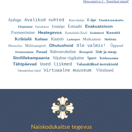
Metsa-annid nr 3 - "Kasulikud taimed"
Ajalugu
Avalikud suhted
Baasväljaõpe
E-õpe
Elanikkonnakaitse
Evakuatsioon
Esmaabi
Enesekaitse
Erialaõpe
Ellujäämine
Heategevus
Formeerimine
Koostöö
Kaitseliidu Kool
Kodutütred
Matkamine
Kriisiabi
Kultuur
Käsitöö
Meditsiin
Laskesport
Militaarsport
Ohutushoid
Ole valmis!
Õppused
Mentorlus
Rahvusvaheline
Side ja staap
Paraad
Retseptid
Orienteerumine
Sinilillekampaania
Sõjaline riigikaitse
Sport
Toitlustamine
Tähtpäevad
Uued liikmed
Vabatahtlikud instruktorid
Virtuaalne muuseum
Võistlused
Vabatahtlikud juhid
Naiskodukaitse tegevus