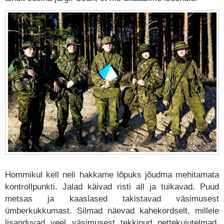
Hommikul kell neli hakkame lõpuks jõudma mehitamata
kontrollpunkti. Jalad käivad risti all ja tuikavad. Puud
metsas ja kaaslased takistavad väsimusest
ümberkukkumast. Silmad näevad kahekordselt, millele
lisanduvad veel väsimusest tekkinud pettekujutelmad,