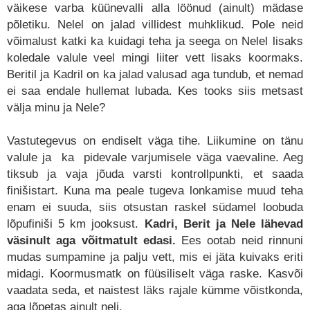
väikese varba küünevalli alla löönud (ainult) mädase
põletiku. Nelel on jalad villidest muhklikud. Pole neid
võimalust katki ka kuidagi teha ja seega on Nelel lisaks
koledale valule veel mingi liiter vett lisaks koormaks.
Beritil ja Kadril on ka jalad valusad aga tundub, et nemad
ei saa endale hullemat lubada. Kes tooks siis metsast
välja minu ja Nele?
Vastutegevus on endiselt väga tihe. Liikumine on tänu
valule ja ka pidevale varjumisele väga vaevaline. Aeg
tiksub ja vaja jõuda varsti kontrollpunkti, et saada
finišistart. Kuna ma peale tugeva lonkamise muud teha
enam ei suuda, siis otsustan raskel südamel loobuda
lõpufiniši 5 km jooksust.
Kadri, Berit ja Nele lähevad
väsinult aga võitmatult edasi.
Ees ootab neid rinnuni
mudas sumpamine ja palju vett, mis ei jäta kuivaks eriti
midagi. Koormusmatk on füüsiliselt väga raske. Kasvõi
vaadata seda, et naistest läks rajale kümme võistkonda,
aga lõpetas ainult neli.