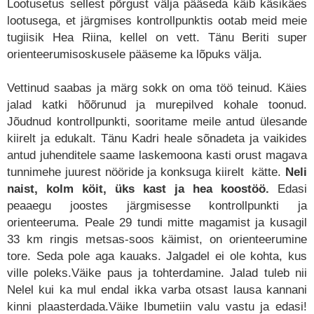
Lootusetus sellest põrgust välja pääseda käib käsikäes
lootusega, et järgmises kontrollpunktis ootab meid meie
tugiisik Hea Riina, kellel on vett. Tänu Beriti super
orienteerumisoskusele pääseme ka lõpuks välja.
Vettinud saabas ja märg sokk on oma töö teinud. Käies
jalad katki hõõrunud ja murepilved kohale toonud.
Jõudnud kontrollpunkti, sooritame meile antud ülesande
kiirelt ja edukalt. Tänu Kadri heale sõnadeta ja vaikides
antud juhenditele saame laskemoona kasti orust magava
tunnimehe juurest nööride ja konksuga kiirelt kätte.
Neli
naist, kolm köit, üks kast ja hea koostöö.
Edasi
peaaegu joostes järgmisesse kontrollpunkti ja
orienteeruma. Peale 29 tundi mitte magamist ja kusagil
33 km ringis metsas-soos käimist, on orienteerumine
tore. Seda pole aga kauaks. Jalgadel ei ole kohta, kus
ville poleks.Väike paus ja tohterdamine. Jalad tuleb nii
Nelel kui ka mul endal ikka varba otsast lausa kannani
kinni plaasterdada.Väike Ibumetiin valu vastu ja edasi!