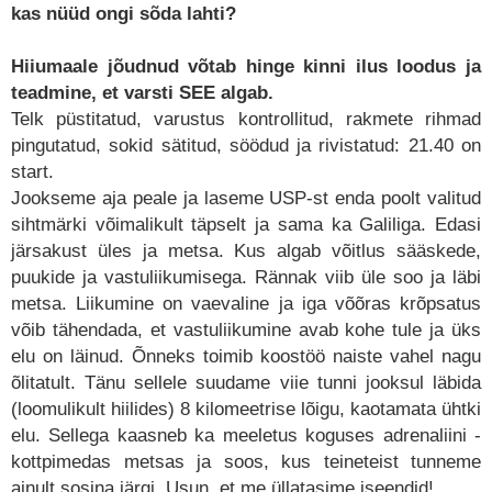
kas nüüd ongi sõda lahti?
Hiiumaale jõudnud võtab hinge kinni ilus loodus ja
teadmine, et varsti SEE algab.
Telk püstitatud, varustus kontrollitud, rakmete rihmad
pingutatud, sokid sätitud, söödud ja rivistatud: 21.40 on
start.
Jookseme aja peale ja laseme USP-st enda poolt valitud
sihtmärki võimalikult täpselt ja sama ka Galiliga. Edasi
järsakust üles ja metsa. Kus algab võitlus sääskede,
puukide ja vastuliikumisega. Rännak viib üle soo ja läbi
metsa. Liikumine on vaevaline ja iga võõras krõpsatus
võib tähendada, et vastuliikumine avab kohe tule ja üks
elu on läinud. Õnneks toimib koostöö naiste vahel nagu
õlitatult. Tänu sellele suudame viie tunni jooksul läbida
(loomulikult hiilides) 8 kilomeetrise lõigu, kaotamata ühtki
elu. Sellega kaasneb ka meeletus koguses adrenaliini -
kottpimedas metsas ja soos, kus teineteist tunneme
ainult sosina järgi. Usun, et me üllatasime iseendid!