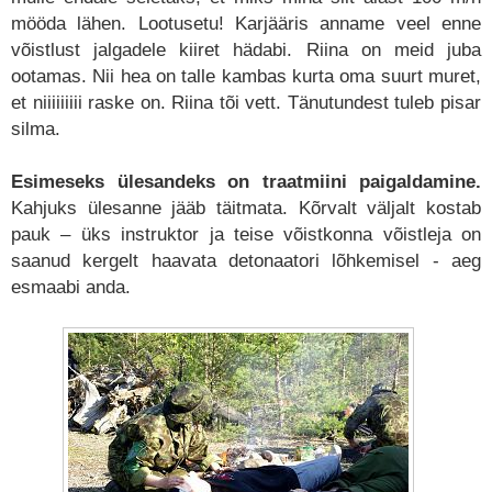
mööda lähen. Lootusetu! Karjääris anname veel enne
võistlust jalgadele kiiret hädabi. Riina on meid juba
ootamas. Nii hea on talle kambas kurta oma suurt muret,
et niiiiiiiii raske on. Riina tõi vett. Tänutundest tuleb pisar
silma.
Esimeseks ülesandeks on traatmiini paigaldamine.
Kahjuks ülesanne jääb täitmata. Kõrvalt väljalt kostab
pauk – üks instruktor ja teise võistkonna võistleja on
saanud kergelt haavata detonaatori lõhkemisel - aeg
esmaabi anda.