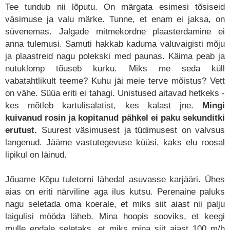
Tee tundub nii lõputu. On märgata esimesi tõsiseid
väsimuse ja valu märke. Tunne, et enam ei jaksa, on
süvenemas. Jalgade mitmekordne plaasterdamine ei
anna tulemusi. Samuti hakkab kaduma valuvaigisti mõju
ja plaastreid nagu polekski med paunas. Käima peab ja
nutuklomp tõuseb kurku. Miks me seda küll
vabatahtlikult teeme? Kuhu jäi meie terve mõistus? Vett
on vähe. Süüa eriti ei tahagi. Unistused aitavad hetkeks -
kes mõtleb kartulisalatist, kes kalast jne.
Mingi
kuivanud rosin ja kopitanud pähkel ei paku sekunditki
erutust.
Suurest väsimusest ja tüdimusest on valvsus
langenud. Jääme vastutegevuse küüsi, kaks elu roosal
lipikul on läinud.
Jõuame Kõpu tuletorni lähedal asuvasse karjääri. Ühes
aias on eriti närviline aga ilus kutsu. Perenaine paluks
nagu seletada oma koerale, et miks siit aiast nii palju
laigulisi mööda läheb. Mina hoopis sooviks, et keegi
mulle endale seletaks, et miks mina siit aiast 100 m/h