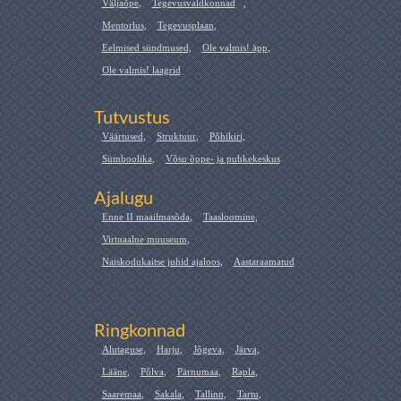
Väljaõpe
,
Tegevusvaldkonnad
,
Mentorlus
,
Tegevusplaan
,
Eelmised sündmused
,
Ole valmis! äpp
,
Ole valmis! laagrid
Tutvustus
Väärtused
,
Struktuur
,
Põhikiri
,
Sümboolika
,
Võsu õppe- ja puhkekeskus
Ajalugu
Enne II maailmasõda
,
Taasloomine
,
Virtuaalne muuseum
,
Naiskodukaitse juhid ajaloos
,
Aastaraamatud
Ringkonnad
Alutaguse
,
Harju
,
Jõgeva
,
Järva
,
Lääne
,
Põlva
,
Pärnumaa
,
Rapla
,
Saaremaa
,
Sakala
,
Tallinn
,
Tartu
,