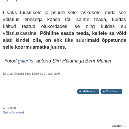
Lisaks füüsilisele ja psüühilisele raskusele, mida see
võistlus enesega kaasa tõi, saime teada, kuidas
käitud teatud olukordades ise ning kuidas su
võistluskaaslne.
Põhiline saada teada, kellele sa võid
alati kindel olla, on ehk üks suurimaid õppetunde
selle koormusmatka juures.
Fotod
galeriis
, autorid Siiri Häidma ja Berit Münter
Kristiina Ongashu Tuur, Lääne jsk 21. mail 2008
Matkamine
Võistlused
← Eelmine
Tegime ära meiegi
Järgmine →