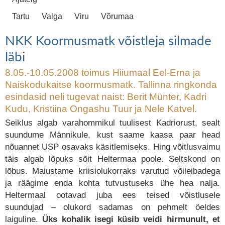
Tartu
Valga
Viru
Võrumaa
NKK Koormusmatk võistleja silmade
läbi
8.05.-10.05.2008 toimus Hiiumaal Eel-Erna ja
Naiskodukaitse koormusmatk. Tallinna ringkonda
esindasid neli tugevat naist: Berit Münter, Kadri
Kudu, Kristiina Ongashu Tuur ja Nele Katvel.
Seiklus algab varahommikul tuulisest Kadriorust, sealt
suundume Männikule, kust saame kaasa paar head
nõuannet USP osavaks käsitlemiseks. Hing võitlusvaimu
täis algab lõpuks sõit Heltermaa poole. Seltskond on
lõbus. Maiustame kriisiolukorraks varutud võileibadega
ja räägime enda kohta tutvustuseks ühe hea nalja.
Heltermaal ootavad juba ees teised võistlusele
suundujad – olukord sadamas on pehmelt öeldes
laiguline.
Üks kohalik isegi küsib veidi hirmunult, et