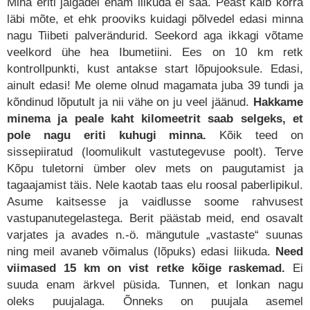
Mina eriti jalgadel enam liikuda ei saa. Peast käib korra
läbi mõte, et ehk prooviks kuidagi põlvedel edasi minna
nagu Tiibeti palverändurid. Seekord aga ikkagi võtame
veelkord ühe hea Ibumetiini. Ees on 10 km retk
kontrollpunkti, kust antakse start lõpujooksule. Edasi,
ainult edasi! Me oleme olnud magamata juba 39 tundi ja
kõndinud lõputult ja nii vähe on ju veel jäänud.
Hakkame
minema ja peale kaht kilomeetrit saab selgeks, et
pole nagu eriti ku
hugi minna.
Kõik teed on
sissepiiratud (loomulikult vastutegevuse poolt). Terve
Kõpu tuletorni ümber olev mets on paugutamist ja
tagaajamist täis. Nele kaotab taas elu roosal paberlipikul.
Asume kaitsesse ja vaidlusse soome rahvusest
vastupanutegelastega. Berit päästab meid, end osavalt
varjates ja avades n.-ö. mängutule „vastaste“ suunas
ning meil avaneb võimalus (lõpuks) edasi liikuda.
Need
viimased 15 km on vist retke kõige raskemad.
Ei
suuda enam ärkvel püsida. Tunnen, et lonkan nagu
oleks puujalaga. Õnneks on puujala asemel