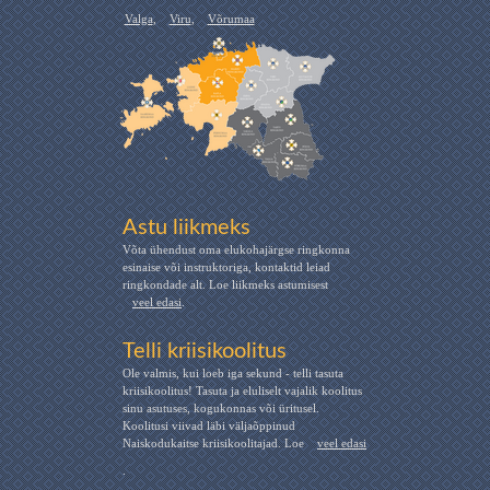
Valga
,
Viru
,
Võrumaa
Astu liikmeks
Võta ühendust oma elukohajärgse ringkonna
esinaise või instruktoriga, kontaktid leiad
ringkondade alt. Loe liikmeks astumisest
veel edasi
.
Telli kriisikoolitus
Ole valmis, kui loeb iga sekund - telli tasuta
kriisikoolitus! Tasuta ja eluliselt vajalik koolitus
sinu asutuses, kogukonnas või üritusel.
Koolitusi viivad läbi väljaõppinud
Naiskodukaitse kriisikoolitajad. Loe
veel edasi
.