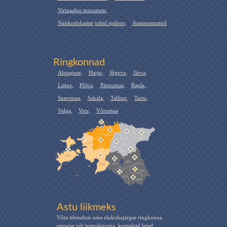
Virtuaalne muuseum
,
Naiskodukaitse juhid ajaloos
,
Aastaraamatud
Ringkonnad
Alutaguse
,
Harju
,
Jõgeva
,
Järva
,
Lääne
,
Põlva
,
Pärnumaa
,
Rapla
,
Saaremaa
,
Sakala
,
Tallinn
,
Tartu
,
Valga
,
Viru
,
Võrumaa
Astu liikmeks
Võta ühendust oma elukohajärgse ringkonna
esinaise või instruktoriga, kontaktid leiad