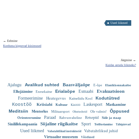
Uued liikmed
← Eelmine
Korduma kippuvad küsimused
Järgmine →
Kuidas astuda liikmeks?
Avalikud suhted
Baasväljaõpe
Ajalugu
Elanikkonnakaitse
E-õpe
Erialaõpe
Evakuatsioon
Esmaabi
Ellujäämine
Enesekaitse
Heategevus
Kodutütred
Formeerimine
Kaitseliidu Kool
Koostöö
Kriisiabi
Laskesport
Matkamine
Käsitöö
Kultuur
Meditsiin
Õppused
Mentorlus
Ohutushoid
Militaarsport
Ole valmis!
Paraad
Retseptid
Orienteerumine
Rahvusvaheline
Side ja staap
Sõjaline riigikaitse
Sport
Sinilillekampaania
Toitlustamine
Tähtpäevad
Vabatahtlikud juhid
Uued liikmed
Vabatahtlikud instruktorid
Virtuaalne muuseum
Võistlused