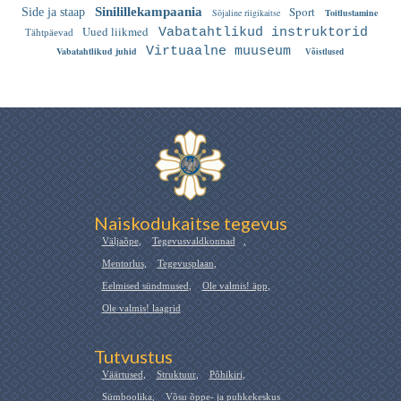
Sport
Sinilillekampaania
Side ja staap
Sõjaline riigikaitse
Toitlustamine
Uued liikmed
Vabatahtlikud instruktorid
Tähtpäevad
Virtuaalne muuseum
Vabatahtlikud juhid
Võistlused
Naiskodukaitse tegevus
Väljaõpe
,
Tegevusvaldkonnad
,
Mentorlus
,
Tegevusplaan
,
Eelmised sündmused
,
Ole valmis! äpp
,
Ole valmis! laagrid
Tutvustus
Väärtused
,
Struktuur
,
Põhikiri
,
Sümboolika
,
Võsu õppe- ja puhkekeskus