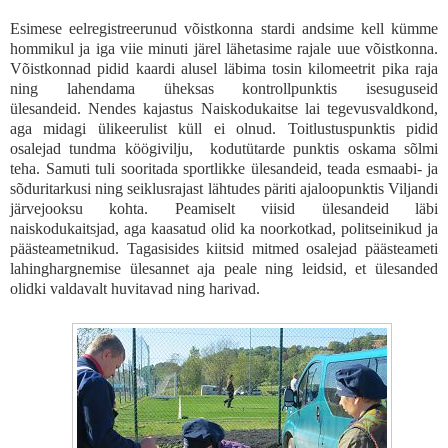
Esimese eelregistreerunud võistkonna stardi andsime kell kümme
hommikul ja iga viie minuti järel lähetasime rajale uue võistkonna.
Võistkonnad pidid kaardi alusel läbima tosin kilomeetrit pika raja
ning lahendama üheksas kontrollpunktis isesuguseid
ülesandeid. Nendes kajastus Naiskodukaitse lai tegevusvaldkond,
aga midagi ülikeerulist küll ei olnud. Toitlustuspunktis pidid
osalejad tundma köögivilju, kodutütarde punktis oskama sõlmi
teha. Samuti tuli sooritada sportlikke ülesandeid, teada esmaabi- ja
sõduritarkusi ning seiklusrajast lähtudes päriti ajaloopunktis Viljandi
järvejooksu kohta. Peamiselt viisid ülesandeid läbi
naiskodukaitsjad, aga kaasatud olid ka noorkotkad, politseinikud ja
päästeametnikud. Tagasisides kiitsid mitmed osalejad päästeameti
lahinghargnemise ülesannet aja peale ning leidsid, et ülesanded
olidki valdavalt huvitavad ning harivad.