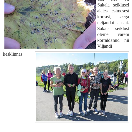
Sakala seiklusel
alates esimesest
korrast, seega
neljandat aastat.
Sakala seiklust
oleme varem
korraldanud nii
Viljandi
kesklinnas