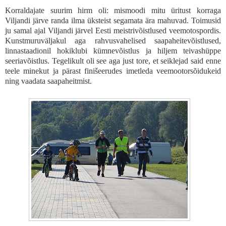
Korraldajate suurim hirm oli: mismoodi mitu üritust korraga
Viljandi järve randa ilma üksteist segamata ära mahuvad. Toimusid
ju samal ajal Viljandi järvel Eesti meistrivõistlused veemotospordis.
Kunstmuruväljakul aga rahvusvahelised saapaheitevõistlused,
linnastaadionil hokiklubi kümnevõistlus ja hiljem teivashüppe
seeriavõistlus. Tegelikult oli see aga just tore, et seiklejad said enne
teele minekut ja pärast finišeerudes imetleda veemootorsõidukeid
ning vaadata saapaheitmist.