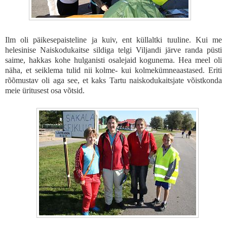
Ilm oli päikesepaisteline ja kuiv, ent küllaltki tuuline. Kui me
helesinise Naiskodukaitse sildiga telgi Viljandi järve randa püsti
saime, hakkas kohe hulganisti osalejaid kogunema. Hea meel oli
näha, et seiklema tulid nii kolme- kui kolmekümneaastased. Eriti
rõõmustav oli aga see, et kaks Tartu naiskodukaitsjate võistkonda
meie üritusest osa võtsid.