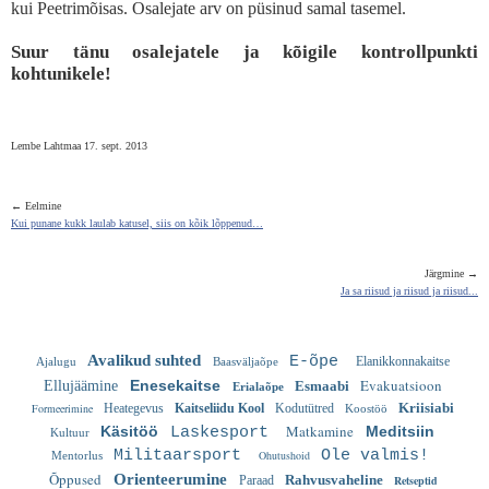
kui Peetrimõisas. Osalejate arv on püsinud samal tasemel.
Suur tänu osalejatele ja kõigile kontrollpunkti
kohtunikele!
Lembe Lahtmaa 17. sept. 2013
← Eelmine
Kui punane kukk laulab katusel, siis on kõik lõppenud…
Järgmine →
Ja sa riisud ja riisud ja riisud...
Avalikud suhted
E-õpe
Elanikkonnakaitse
Ajalugu
Baasväljaõpe
Evakuatsioon
Enesekaitse
Ellujäämine
Esmaabi
Erialaõpe
Kriisiabi
Formeerimine
Heategevus
Kaitseliidu Kool
Kodutütred
Koostöö
Matkamine
Käsitöö
Meditsiin
Laskesport
Kultuur
Militaarsport
Ole valmis!
Ohutushoid
Mentorlus
Õppused
Orienteerumine
Rahvusvaheline
Paraad
Retseptid