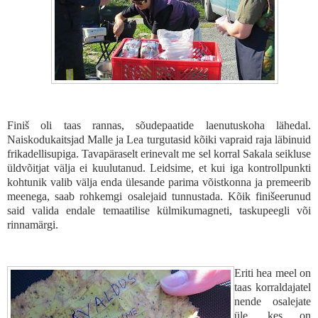
Finiš oli taas rannas, sõudepaatide laenutuskoha lähedal.
Naiskodukaitsjad Malle ja Lea turgutasid kõiki vapraid raja läbinuid
frikadellisupiga. Tavapäraselt erinevalt me sel korral Sakala seikluse
üldvõitjat välja ei kuulutanud. Leidsime, et kui iga kontrollpunkti
kohtunik valib välja enda ülesande parima võistkonna ja premeerib
meenega, saab rohkemgi osalejaid tunnustada. Kõik finišeerunud
said valida endale temaatilise külmikumagneti, taskupeegli või
rinnamärgi.
Eriti hea meel on
taas korraldajatel
nende osalejate
üle, kes on