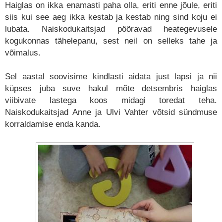
Haiglas on ikka enamasti paha olla, eriti enne jõule, eriti
siis kui see aeg ikka kestab ja kestab ning sind koju ei
lubata. Naiskodukaitsjad pööravad heategevusele
kogukonnas tähelepanu, sest neil on selleks tahe ja
võimalus.
Sel aastal soovisime kindlasti aidata just lapsi ja nii
küpses juba suve hakul mõte detsembris haiglas
viibivate lastega koos midagi toredat teha.
Naiskodukaitsjad Anne ja Ulvi Vahter võtsid sündmuse
korraldamise enda kanda.