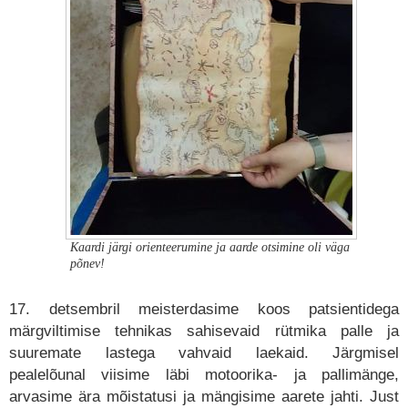
Kaardi järgi orienteerumine ja aarde otsimine oli väga
põnev!
17. detsembril meisterdasime koos patsientidega
märgviltimise tehnikas sahisevaid rütmika palle ja
suuremate lastega vahvaid laekaid. Järgmisel
pealelõunal viisime läbi motoorika- ja pallimänge,
arvasime ära mõistatusi ja mängisime aarete jahti. Just