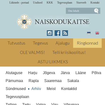
Liikmele - portaal
Uudised
KKK
Tegevusplaan
Siseveeb
Kontakt
Advendiajal käisid Sakala
naiskodukaitsjad Viljandi haigla
Tutvustus
Tegevus
Ajalugu
Ringkonnad
lastepsühhiaatria osakonnas lastega
meisterdamas. aasta naiskodukaitsja
OLE VALMIS!
Telli kriisikoolitus!
Lastele head tehes tunneme
Lastele head tehes tunneme end hästi
ASTU LIIKMEKS
Alutaguse
Harju
Jõgeva
Järva
Lääne
Põlva
Pärnumaa
Rapla
Saaremaa
Sakala
Sündmused
Arhiiv
Meist
Kontaktid
Tegevusplaan
Tallinn
Tartu
Valga
Viru
Võrumaa