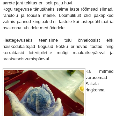
aarete jaht tekitas eriliselt palju huvi.
Kogu tegevuse tänutäheks saime laste rõõmsad silmad,
rahulolu ja lõbusa meele. Loomulikult olid päkapikud
valmis pannud kingipakid nii lastele kui lastepsühhiaatria
osakonna tublidele med õdedele.
Heategevuseks teenisime tulu õnneloosist ehk
naiskodukaitsjad kogusid kokku erinevad tooted ning
korraldasid loteriipiletite müügi maakaitsepäeval ja
taasiseseisvumispäeval.
Ka mitmed
varasemad
Sakala
ringkonna