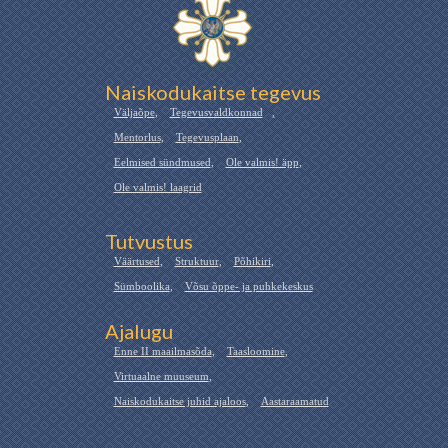
Naiskodukaitse tegevus
Väljaõpe
,
Tegevusvaldkonnad
,
Mentorlus
,
Tegevusplaan
,
Eelmised sündmused
,
Ole valmis! äpp
,
Ole valmis! laagrid
Tutvustus
Väärtused
,
Struktuur
,
Põhikiri
,
Sümboolika
,
Võsu õppe- ja puhkekeskus
Ajalugu
Enne II maailmasõda
,
Taasloomine
,
Virtuaalne muuseum
,
Naiskodukaitse juhid ajaloos
,
Aastaraamatud