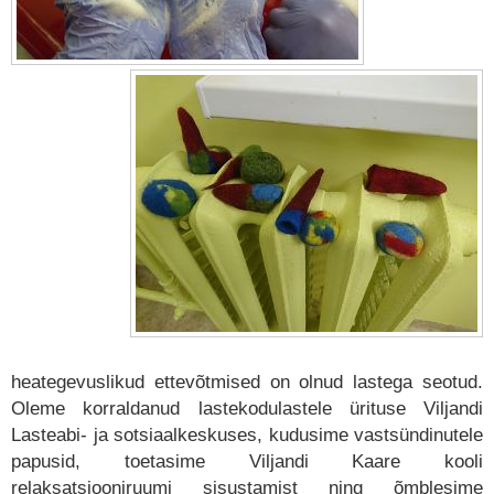
heategevuslikud ettevõtmised on olnud lastega seotud.
Oleme korraldanud lastekodulastele ürituse Viljandi
Lasteabi- ja sotsiaalkeskuses, kudusime vastsündinutele
papusid, toetasime Viljandi Kaare kooli
relaksatsiooniruumi sisustamist ning õmblesime