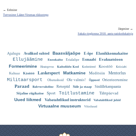
← Eelmine
Tutvusime Lääne-Virumaa rikkustega
Järgmine →
Sakala ringkonna 2018. aasta naiskodukaitsja
Ajalugu
Baasväljaõpe
Elanikkonnakaitse
Avalikud suhted
E-õpe
Ellujäämine
Evakuatsioon
Enesekaitse
Esmaabi
Erialaõpe
Koostöö
Formeerimine
Heategevus
Kaitseliidu Kool
Kodutütred
Kriisiabi
Meditsiin
Laskesport
Matkamine
Mentorlus
Kultuur
Käsitöö
Ole valmis!
Orienteerumine
Militaarsport
Ohutushoid
Õppused
Paraad
Rahvusvaheline
Retseptid
Sinilillekampaania
Side ja staap
Sport
Tähtpäevad
Toitlustamine
Sõjaline riigikaitse
Uued liikmed
Vabatahtlikud instruktorid
Vabatahtlikud juhid
Virtuaalne muuseum
Võistlused