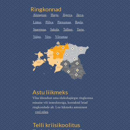
Ringkonnad
Alutaguse
,
Harju
,
Jõgeva
,
Järva
,
Lääne
,
Põlva
,
Pärnumaa
,
Rapla
,
Saaremaa
,
Sakala
,
Tallinn
,
Tartu
,
Valga
,
Viru
,
Võrumaa
Astu liikmeks
Võta ühendust oma elukohajärgse ringkonna
esinaise või instruktoriga, kontaktid leiad
ringkondade alt. Loe liikmeks astumisest
veel edasi
.
Telli kriisikoolitus